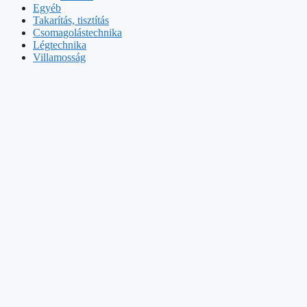
Egyéb
Takarítás, tisztítás
Csomagolástechnika
Légtechnika
Villamosság