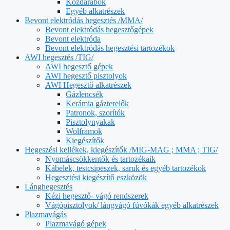
Közdarabok
Egyéb alkatrészek
Bevont elektródás hegesztés /MMA/
Bevont elektródás hegesztőgépek
Bevont elektróda
Bevont elektródás hegesztési tartozékok
AWI hegesztés /TIG/
AWI hegesztő gépek
AWI hegesztő pisztolyok
AWI Hegesztő alkatrészek
Gázlencsék
Kerámia gázterelők
Patronok, szorítók
Pisztolynyakak
Wolframok
Kiegészítők
Hegeszési kellékek, kiegészítők /MIG-MAG ; MMA ; TIG/
Nyomáscsökkentők és tartozékaik
Kábelek, testcsipeszek, saruk és egyéb tartozékok
Hegesztési kiegészítő eszközök
Lánghegesztés
Kézi hegesztő- vágó rendszerek
Vágópisztolyok/ lángvágó fúvókák egyéb alkatrészek
Plazmavágás
Plazmavágó gépek