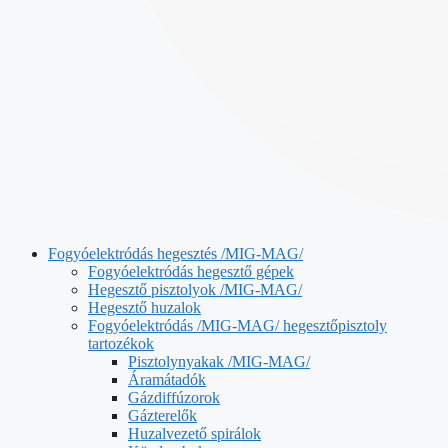
Fogyóelektródás hegesztés /MIG-MAG/
Fogyóelektródás hegesztő gépek
Hegesztő pisztolyok /MIG-MAG/
Hegesztő huzalok
Fogyóelektródás /MIG-MAG/ hegesztőpisztoly
tartozékok
Pisztolynyakak /MIG-MAG/
Áramátadók
Gázdiffúzorok
Gázterelők
Huzalvezető spirálok