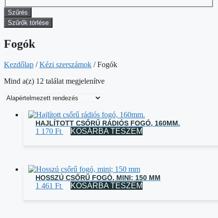
Szűrés
Szűrők törlése
Fogók
Kezdőlap
/
Kézi szerszámok
/ Fogók
Mind a(z) 12 találat megjelenítve
HAJLÍTOTT CSŐRŰ RÁDIÓS FOGÓ, 160MM.
1 170
Ft
KOSÁRBA TESZEM
HOSSZÚ CSŐRŰ FOGÓ, MINI; 150 MM
1 461
Ft
KOSÁRBA TESZEM