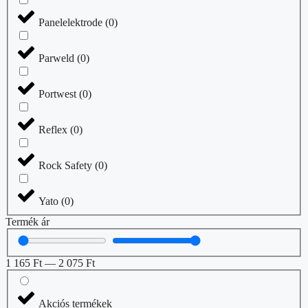
Panelelektrode
(
0
)
Parweld
(
0
)
Portwest
(
0
)
Reflex
(
0
)
Rock Safety
(
0
)
Yato
(
0
)
Termék ár
1 165
Ft
—
2 075
Ft
Akciós termékek