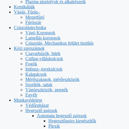
Plazma pisztolyok és alkatrészeik
Kemikáliák
Vágás, Fúrás-,
Menetfúró
Fúrószár
Csiszolástechnika
Vágó Korongok
Lamellás korongok
Csiszolás, Mechanikus felület tisztítás
Kézi szerszámok
Csavarhúzók, bitek
Csillag-villáskulcsok
Fogók
Imbusz-,torxkulcsok
Kalapácsok
Mérőszalagok, mérőeszközök
Szorítók, satuk
Vágóeszközök, pengék
Egyéb
Munkavédelem
Védőruházat
Hegesztő pajzsok
Automata hegesztő pajzsok
Hegesztőpajzs kiegészítők
Plexik