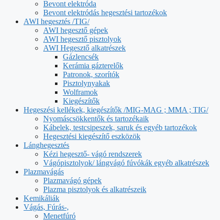
Bevont elektróda
Bevont elektródás hegesztési tartozékok
AWI hegesztés /TIG/
AWI hegesztő gépek
AWI hegesztő pisztolyok
AWI Hegesztő alkatrészek
Gázlencsék
Kerámia gázterelők
Patronok, szorítók
Pisztolynyakak
Wolframok
Kiegészítők
Hegeszési kellékek, kiegészítők /MIG-MAG ; MMA ; TIG/
Nyomáscsökkentők és tartozékaik
Kábelek, testcsipeszek, saruk és egyéb tartozékok
Hegesztési kiegészítő eszközök
Lánghegesztés
Kézi hegesztő- vágó rendszerek
Vágópisztolyok/ lángvágó fúvókák egyéb alkatrészek
Plazmavágás
Plazmavágó gépek
Plazma pisztolyok és alkatrészeik
Kemikáliák
Vágás, Fúrás-,
Menetfúró