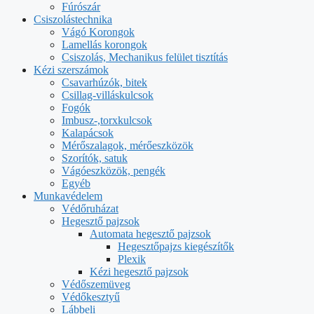
Fúrószár
Csiszolástechnika
Vágó Korongok
Lamellás korongok
Csiszolás, Mechanikus felület tisztítás
Kézi szerszámok
Csavarhúzók, bitek
Csillag-villáskulcsok
Fogók
Imbusz-,torxkulcsok
Kalapácsok
Mérőszalagok, mérőeszközök
Szorítók, satuk
Vágóeszközök, pengék
Egyéb
Munkavédelem
Védőruházat
Hegesztő pajzsok
Automata hegesztő pajzsok
Hegesztőpajzs kiegészítők
Plexik
Kézi hegesztő pajzsok
Védőszemüveg
Védőkesztyű
Lábbeli