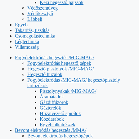
Kézi hegesztő pajzsok
Védőszemüveg
Védőkesztyű
Lábbeli
Egyéb
Takarítás, tisztítás
Csomagolástechnika
Légtechnika
Villamosság
Fogyóelektródás hegesztés /MIG-MAG/
Fogyóelektródás hegesztő gépek
Hegesztő pisztolyok /MIG-MAG/
Hegesztő huzalok
Fogyóelektródás /MIG-MAG/ hegesztőpisztoly
tartozékok
Pisztolynyakak /MIG-MAG/
Áramátadók
Gázdiffúzorok
Gázterelők
Huzalvezető spirálok
Közdarabok
Egyéb alkatrészek
Bevont elektródás hegesztés /MMA/
Bevont elektródás hegesztőgépek