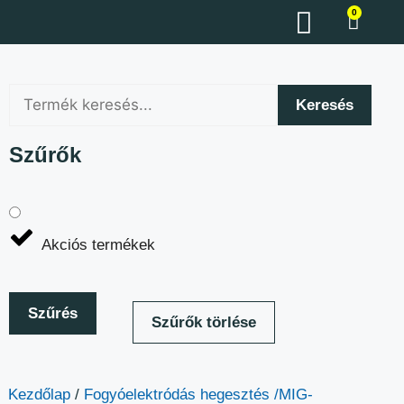
0
Keresés
Szűrők
Akciós termékek
Szűrés
Szűrők törlése
Kezdőlap
/
Fogyóelektródás hegesztés /MIG-