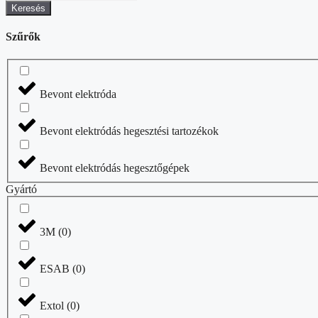
Keresés
Szűrők
Bevont elektróda
Bevont elektródás hegesztési tartozékok
Bevont elektródás hegesztőgépek
Gyártó
3M
(
0
)
ESAB
(
0
)
Extol
(
0
)