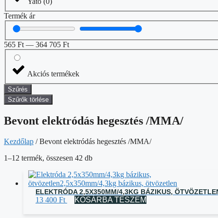
Yato
(
0
)
Termék ár
565
Ft
—
364 705
Ft
Akciós termékek
Szűrés
Szűrők törlése
Bevont elektródás hegesztés /MMA/
Kezdőlap
/ Bevont elektródás hegesztés /MMA/
1–12 termék, összesen 42 db
ELEKTRÓDA 2,5X350MM/4,3KG BÁZIKUS, ÖTVÖZETLE
13 400
Ft
KOSÁRBA TESZEM