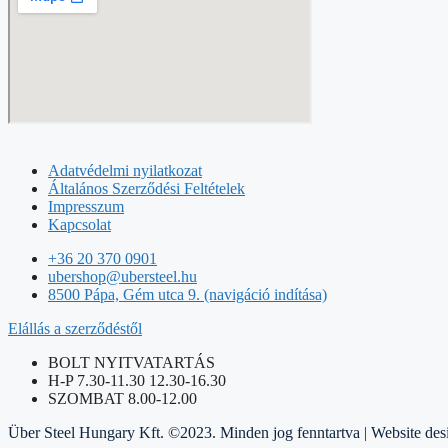
Adatvédelmi nyilatkozat
Általános Szerződési Feltételek
Impresszum
Kapcsolat
+36 20 370 0901
ubershop@ubersteel.hu
8500 Pápa, Gém utca 9. (navigáció indítása)
Elállás a szerződéstől
BOLT NYITVATARTÁS
H-P 7.30-11.30 12.30-16.30
SZOMBAT 8.00-12.00
Über Steel Hungary Kft. ©2023. Minden jog fenntartva | Website de