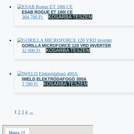
ESAB ROGUE ET 180I CE
364 700
Ft
KOSÁRBA TESZEM
GORILLA MICROFORCE 120 VRD INVERTER
32 000
Ft
KOSÁRBA TESZEM
IWELD ELEKTRÓDAFOGÓ 300A
3 590
Ft
KOSÁRBA TESZEM
1
2
3
4
→