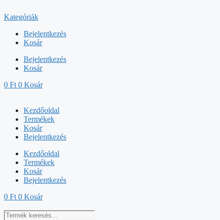
Kilépés
a
Kategóriák
tartalomba
Bejelentkezés
Kosár
Bejelentkezés
Kosár
0
Ft
0
Kosár
Kezdőoldal
Termékek
Kosár
Bejelentkezés
Kezdőoldal
Termékek
Kosár
Bejelentkezés
0
Ft
0
Kosár