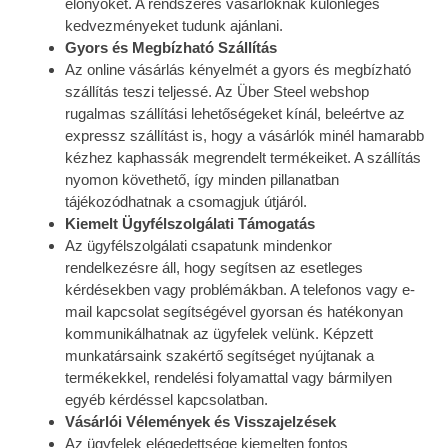
előnyöket. A rendszeres vásárlóknak különleges
kedvezményeket tudunk ajánlani.
Gyors és Megbízható Szállítás
Az online vásárlás kényelmét a gyors és megbízható
szállítás teszi teljessé. Az Über Steel webshop
rugalmas szállítási lehetőségeket kínál, beleértve az
expressz szállítást is, hogy a vásárlók minél hamarabb
kézhez kaphassák megrendelt termékeiket. A szállítás
nyomon követhető, így minden pillanatban
tájékozódhatnak a csomagjuk útjáról.
Kiemelt Ügyfélszolgálati Támogatás
Az ügyfélszolgálati csapatunk mindenkor
rendelkezésre áll, hogy segítsen az esetleges
kérdésekben vagy problémákban. A telefonos vagy e-
mail kapcsolat segítségével gyorsan és hatékonyan
kommunikálhatnak az ügyfelek velünk. Képzett
munkatársaink szakértő segítséget nyújtanak a
termékekkel, rendelési folyamattal vagy bármilyen
egyéb kérdéssel kapcsolatban.
Vásárlói Vélemények és Visszajelzések
Az ügyfelek elégedettsége kiemelten fontos