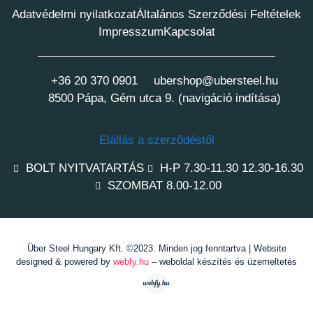
Adatvédelmi nyilatkozat
Általános Szerződési Feltételek
Impresszum
Kapcsolat
+36 20 370 0901
ubershop@ubersteel.hu
8500 Pápa, Gém utca 9. (navigáció indítása)
Elállás a szerződéstől
BOLT NYITVATARTÁS
H-P 7.30-11.30 12.30-16.30
SZOMBAT 8.00-12.00
Über Steel Hungary Kft. ©2023. Minden jog fenntartva | Website
designed & powered by
webfy.hu
– weboldal készítés és üzemeltetés