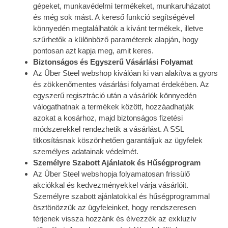
gépeket, munkavédelmi termékeket, munkaruházatot
és még sok mást. A kereső funkció segítségével
könnyedén megtalálhatók a kívánt termékek, illetve
szűrhetők a különböző paraméterek alapján, hogy
pontosan azt kapja meg, amit keres.
Biztonságos és Egyszerű Vásárlási Folyamat
Az Über Steel webshop kiválóan ki van alakítva a gyors
és zökkenőmentes vásárlási folyamat érdekében. Az
egyszerű regisztráció után a vásárlók könnyedén
válogathatnak a termékek között, hozzáadhatják
azokat a kosárhoz, majd biztonságos fizetési
módszerekkel rendezhetik a vásárlást. A SSL
titkosításnak köszönhetően garantáljuk az ügyfelek
személyes adatainak védelmét.
Személyre Szabott Ajánlatok és Hűségprogram
Az Über Steel webshopja folyamatosan frissülő
akciókkal és kedvezményekkel várja vásárlóit.
Személyre szabott ajánlatokkal és hűségprogrammal
ösztönözzük az ügyfeleinket, hogy rendszeresen
térjenek vissza hozzánk és élvezzék az exkluzív