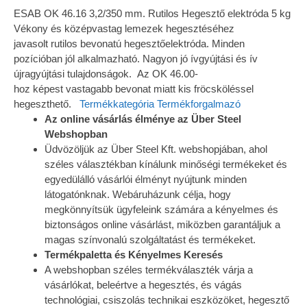
ESAB OK 46.16 3,2/350 mm. Rutilos Hegesztő elektróda 5 kg
Vékony és középvastag lemezek hegesztéséhez
javasolt
rutilos bevonatú hegeszt
ő
elektróda.
Minden
pozícióban
jól alkalmazható. Nagyon jó ívgyújtási és ív
újragyújtási
tulajdonságok.
Az
OK
46.00-
hoz
képest
vastagabb
bevonat miatt kis fröcsköléssel
hegeszthet
ő
.
Termékkategória
Termékforgalmazó
Az online vásárlás élménye az Über Steel
Webshopban
Üdvözöljük az Über Steel Kft. webshopjában, ahol
széles választékban kínálunk minőségi termékeket és
egyedülálló vásárlói élményt nyújtunk minden
látogatónknak. Webáruházunk célja, hogy
megkönnyítsük ügyfeleink számára a kényelmes és
biztonságos online vásárlást, miközben garantáljuk a
magas színvonalú szolgáltatást és termékeket.
Termékpaletta és Kényelmes Keresés
A webshopban széles termékválaszték várja a
vásárlókat, beleértve a hegesztés, és vágás
technológiai, csiszolás technikai eszközöket, hegesztő