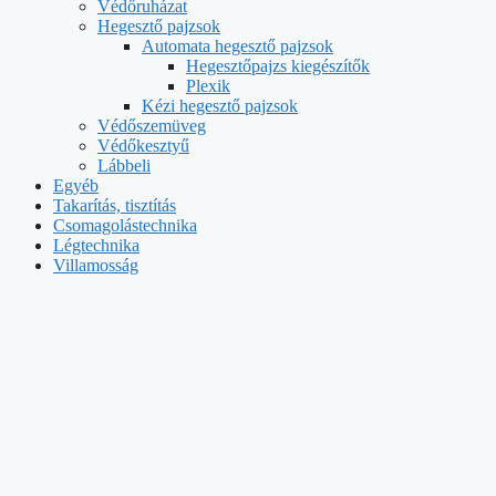
Védőruházat
Hegesztő pajzsok
Automata hegesztő pajzsok
Hegesztőpajzs kiegészítők
Plexik
Kézi hegesztő pajzsok
Védőszemüveg
Védőkesztyű
Lábbeli
Egyéb
Takarítás, tisztítás
Csomagolástechnika
Légtechnika
Villamosság