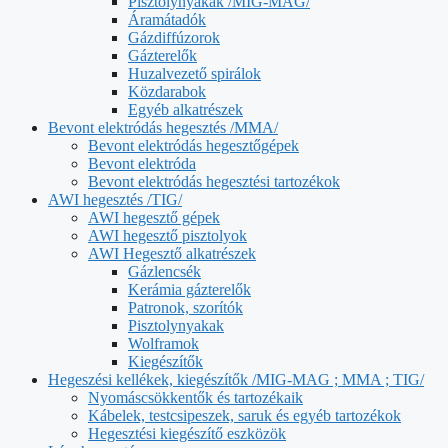
Pisztolynyakak /MIG-MAG/
Áramátadók
Gázdiffúzorok
Gázterelők
Huzalvezető spirálok
Közdarabok
Egyéb alkatrészek
Bevont elektródás hegesztés /MMA/
Bevont elektródás hegesztőgépek
Bevont elektróda
Bevont elektródás hegesztési tartozékok
AWI hegesztés /TIG/
AWI hegesztő gépek
AWI hegesztő pisztolyok
AWI Hegesztő alkatrészek
Gázlencsék
Kerámia gázterelők
Patronok, szorítók
Pisztolynyakak
Wolframok
Kiegészítők
Hegeszési kellékek, kiegészítők /MIG-MAG ; MMA ; TIG/
Nyomáscsökkentők és tartozékaik
Kábelek, testcsipeszek, saruk és egyéb tartozékok
Hegesztési kiegészítő eszközök