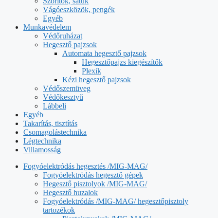
Szorítók, satuk
Vágóeszközök, pengék
Egyéb
Munkavédelem
Védőruházat
Hegesztő pajzsok
Automata hegesztő pajzsok
Hegesztőpajzs kiegészítők
Plexik
Kézi hegesztő pajzsok
Védőszemüveg
Védőkesztyű
Lábbeli
Egyéb
Takarítás, tisztítás
Csomagolástechnika
Légtechnika
Villamosság
Fogyóelektródás hegesztés /MIG-MAG/
Fogyóelektródás hegesztő gépek
Hegesztő pisztolyok /MIG-MAG/
Hegesztő huzalok
Fogyóelektródás /MIG-MAG/ hegesztőpisztoly
tartozékok