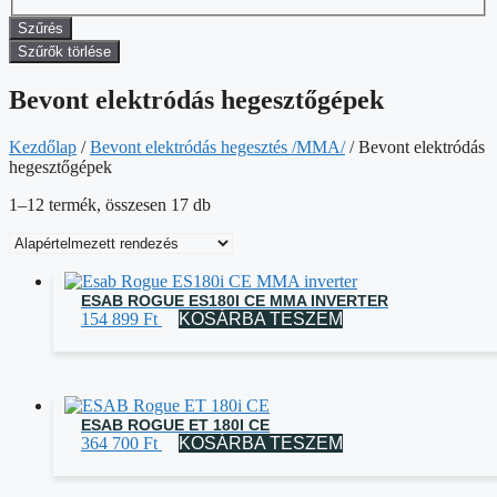
Szűrés
Szűrők törlése
Bevont elektródás hegesztőgépek
Kezdőlap
/
Bevont elektródás hegesztés /MMA/
/ Bevont elektródás
hegesztőgépek
1–12 termék, összesen 17 db
ESAB ROGUE ES180I CE MMA INVERTER
154 899
Ft
KOSÁRBA TESZEM
ESAB ROGUE ET 180I CE
364 700
Ft
KOSÁRBA TESZEM