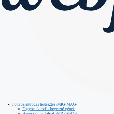
Fogyóelektródás hegesztés /MIG-MAG/
Fogyóelektródás hegesztő gépek
Hegesztő pisztolyok /MIG-MAG/