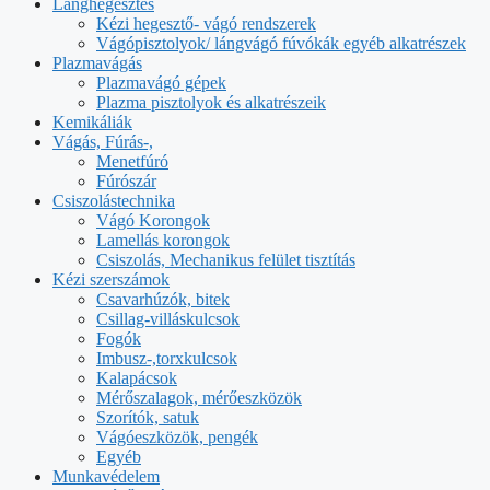
Lánghegesztés
Kézi hegesztő- vágó rendszerek
Vágópisztolyok/ lángvágó fúvókák egyéb alkatrészek
Plazmavágás
Plazmavágó gépek
Plazma pisztolyok és alkatrészeik
Kemikáliák
Vágás, Fúrás-,
Menetfúró
Fúrószár
Csiszolástechnika
Vágó Korongok
Lamellás korongok
Csiszolás, Mechanikus felület tisztítás
Kézi szerszámok
Csavarhúzók, bitek
Csillag-villáskulcsok
Fogók
Imbusz-,torxkulcsok
Kalapácsok
Mérőszalagok, mérőeszközök
Szorítók, satuk
Vágóeszközök, pengék
Egyéb
Munkavédelem