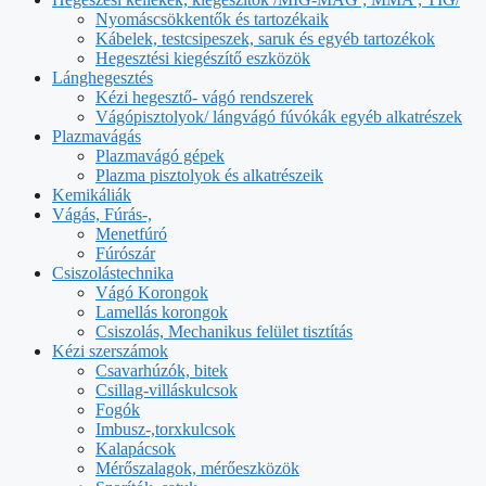
Nyomáscsökkentők és tartozékaik
Kábelek, testcsipeszek, saruk és egyéb tartozékok
Hegesztési kiegészítő eszközök
Lánghegesztés
Kézi hegesztő- vágó rendszerek
Vágópisztolyok/ lángvágó fúvókák egyéb alkatrészek
Plazmavágás
Plazmavágó gépek
Plazma pisztolyok és alkatrészeik
Kemikáliák
Vágás, Fúrás-,
Menetfúró
Fúrószár
Csiszolástechnika
Vágó Korongok
Lamellás korongok
Csiszolás, Mechanikus felület tisztítás
Kézi szerszámok
Csavarhúzók, bitek
Csillag-villáskulcsok
Fogók
Imbusz-,torxkulcsok
Kalapácsok
Mérőszalagok, mérőeszközök