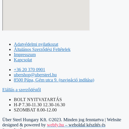
Adatvédelmi nyilatkozat
Általános Szerződési Feltételek
Impresszum
Kapcsolat
+36 20 370 0901
ubershop@ubersteel.hu
8500 Pápa, Gém utca 9. (navigáció indítása)
Elállás a szerződéstől
BOLT NYITVATARTÁS
H-P 7.30-11.30 12.30-16.30
SZOMBAT 8.00-12.00
Über Steel Hungary Kft. ©2023. Minden jog fenntartva | Website
designed & powered by
webfy.hu
– weboldal készítés és