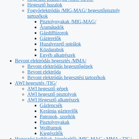
Hegesztő huzalok
Fogyóelektródás /MIG-MAG/ hegesztőpisztoly
tartozékok
Pisztolynyakak /MIG-MAG/
Áramátadók
Gázdiffúzorok
Gázterelők
Huzalvezető spirálok
Közdarabok
Egyéb alkatrészek
Bevont elektródás hegesztés /MMA/
Bevont elektródás hegesztőgépek
Bevont elektróda
Bevont elektródás hegesztési tartozékok
AWI hegesztés /TIG/
AWI hegesztő gépek
AWI hegesztő pisztolyok
AWI Hegesztő alkatrészek
Gázlencsék
Kerámia gázterelők
Patronok, szorítók
Pisztolynyakak
Wolframok
Kiegészítők
Hegeszési kellékek, kiegészítők /MIG-MAG ; MMA ; TIG/