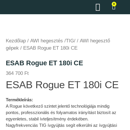
0
Kezdőlap
/
AWI hegesztés /TIG/
/
AWI hegesztő
gépek
/ ESAB Rogue ET 180i CE
ESAB Rogue ET 180i CE
364 700
Ft
ESAB Rogue ET 180i CE
Termékleírás:
A Rogue következő szintet jelentő technológiája mindig
pontos, professzionális és folyamatos irányítást biztosít az
egyenletes, stabil ívteljesítmény érdekében.
Nagyfrekvenciás TIG ívgyújtás segít elkerülni az ívgyújtási