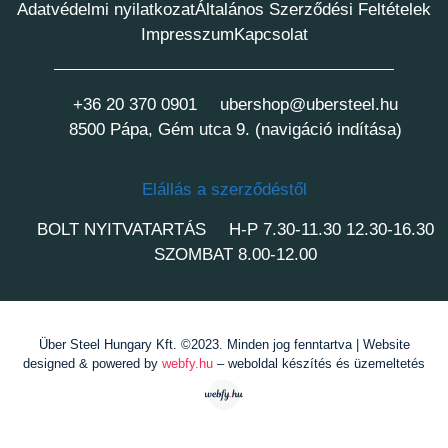
Adatvédelmi nyilatkozat
Általános Szerződési Feltételek
Impresszum
Kapcsolat
+36 20 370 0901
ubershop@ubersteel.hu
8500 Pápa, Gém utca 9. (navigáció indítása)
Elállás a szerződéstől
BOLT NYITVATARTÁS
H-P 7.30-11.30 12.30-16.30
SZOMBAT 8.00-12.00
Über Steel Hungary Kft. ©2023. Minden jog fenntartva | Website
designed & powered by
webfy.hu
– weboldal készítés és üzemeltetés