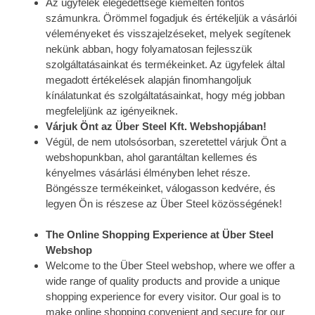
Az ügyfelek elégedettsége kiemelten fontos
számunkra. Örömmel fogadjuk és értékeljük a vásárlói
véleményeket és visszajelzéseket, melyek segítenek
nekünk abban, hogy folyamatosan fejlesszük
szolgáltatásainkat és termékeinket. Az ügyfelek által
megadott értékelések alapján finomhangoljuk
kínálatunkat és szolgáltatásainkat, hogy még jobban
megfeleljünk az igényeiknek.
Várjuk Önt az Über Steel Kft. Webshopjában!
Végül, de nem utolsósorban, szeretettel várjuk Önt a
webshopunkban, ahol garantáltan kellemes és
kényelmes vásárlási élményben lehet része.
Böngéssze termékeinket, válogasson kedvére, és
legyen Ön is részese az Über Steel közösségének!
The Online Shopping Experience at Über Steel
Webshop
Welcome to the Über Steel webshop, where we offer a
wide range of quality products and provide a unique
shopping experience for every visitor. Our goal is to
make online shopping convenient and secure for our