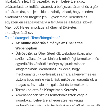
hibákat. A fejlett TIG vezérlők révén, beleértve a gáz
előáramlást, az indítási áramot, a befejezési áramot és a gáz
utánáramlást, a teljes ciklus szabályozható, hogy minden
alkalmazásnak megfeleljen. Figyelemmel kísérheti és
egyszerűen szabályozhatja a felfutási és a lefutási időket.
Max. 500 Hz-es impulzus a hőbevitel tökéletes
szabályozásához.
Termékkategória
Termékforgalmazó
Az online vásárlás élménye az Über Steel
Webshopban
Üdvözöljük az Über Steel Kft. webshopjában, ahol
széles választékban kínálunk minőségi termékeket és
egyedülálló vásárlói élményt nyújtunk minden
látogatónknak. Webáruházunk célja, hogy
megkönnyítsük ügyfeleink számára a kényelmes és
biztonságos online vásárlást, miközben garantáljuk a
magas színvonalú szolgáltatást és termékeket.
Termékpaletta és Kényelmes Keresés
A webshopban széles termékválaszték várja a
vásárlókat, beleértve a hegesztés, és vágás
technológiai, csiszolás technikai eszközöket, hegesztő