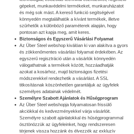
gépeket, munkavédelmi termékeket, munkaruházatot
és még sok mást. A kereső funkció segítségével
könnyedén megtalálhatók a kívánt termékek, illetve
szűrhetők a különböző paraméterek alapján, hogy
pontosan azt kapja meg, amit keres.
Biztonságos és Egyszerű Vásárlási Folyamat
Az Über Steel webshop kiválóan ki van alakítva a gyors
és zökkenőmentes vásárlási folyamat érdekében. Az
egyszerű regisztráció után a vásárlók könnyedén
válogathatnak a termékek között, hozzáadhatják
azokat a kosárhoz, majd biztonságos fizetési
módszerekkel rendezhetik a vásárlást. A SSL
titkosításnak köszönhetően garantáljuk az ügyfelek
személyes adatainak védelmét.
Személyre Szabott Ajánlatok és Hűségprogram
Az Über Steel webshopja folyamatosan frissülő
akciókkal és kedvezményekkel várja vásárlóit.
Személyre szabott ajánlatokkal és hűségprogrammal
ösztönözzük az ügyfeleinket, hogy rendszeresen
térjenek vissza hozzánk és élvezzék az exkluzív