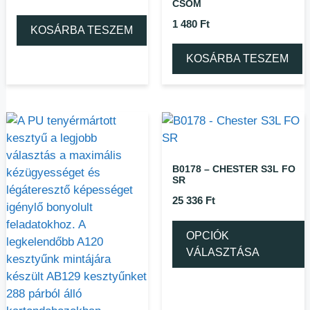
CSOM
1 480
Ft
KOSÁRBA TESZEM
KOSÁRBA TESZEM
B0178 – CHESTER S3L FO
SR
25 336
Ft
OPCIÓK
VÁLASZTÁSA