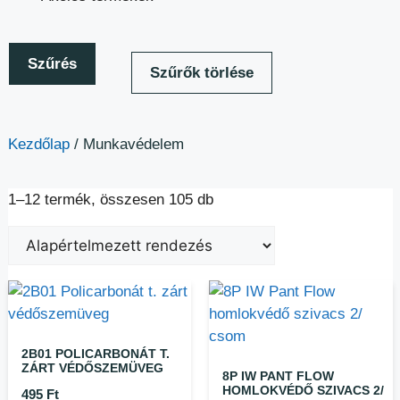
Szűrés
Szűrők törlése
Kezdőlap
/ Munkavédelem
1–12 termék, összesen 105 db
2B01 POLICARBONÁT T.
ZÁRT VÉDŐSZEMÜVEG
8P IW PANT FLOW
HOMLOKVÉDŐ SZIVACS 2/
495
Ft