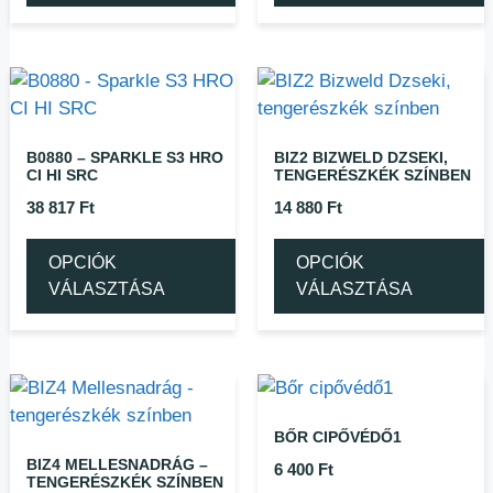
B0880 – SPARKLE S3 HRO
BIZ2 BIZWELD DZSEKI,
CI HI SRC
TENGERÉSZKÉK SZÍNBEN
38 817
Ft
14 880
Ft
OPCIÓK
OPCIÓK
VÁLASZTÁSA
VÁLASZTÁSA
BŐR CIPŐVÉDŐ1
BIZ4 MELLESNADRÁG –
6 400
Ft
TENGERÉSZKÉK SZÍNBEN