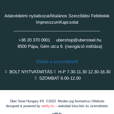
Adatvédelmi nyilatkozat
Általános Szerződési Feltételek
Impresszum
Kapcsolat
+36 20 370 0901
ubershop@ubersteel.hu
8500 Pápa, Gém utca 9. (navigáció indítása)
Elállás a szerződéstől
BOLT NYITVATARTÁS
H-P 7.30-11.30 12.30-16.30
SZOMBAT 8.00-12.00
Über Steel Hungary Kft. ©2023. Minden jog fenntartva | Website
designed & powered by
webfy.hu
– weboldal készítés és üzemeltetés