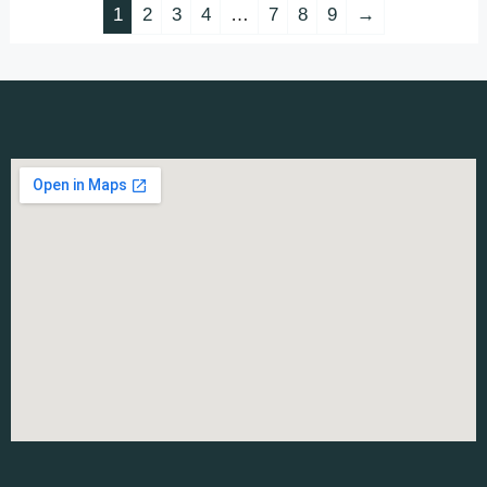
1
2
3
4
…
7
8
9
→