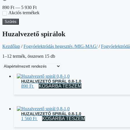
890
Ft
—
5 930
Ft
Akciós termékek
Szűrés
Huzalvezető spirálok
Kezdőlap
/
Fogyóelektródás hegesztés /MIG-MAG/
/
Fogyóelektródá
1–12 termék, összesen 15 db
HUZALVEZETŐ SPIRÁL 0,8-1,0
890
Ft
KOSÁRBA TESZEM
HUZALVEZETŐ SPIRÁL 0,8-1,0
1 560
Ft
KOSÁRBA TESZEM