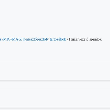
s /MIG-MAG/ hegesztőpisztoly tartozékok
/ Huzalvezető spirálok