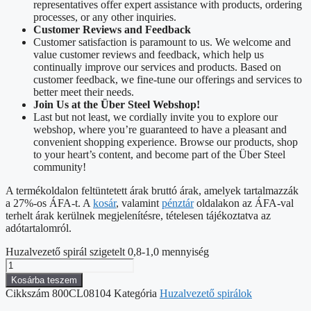
representatives offer expert assistance with products, ordering
processes, or any other inquiries.
Customer Reviews and Feedback
Customer satisfaction is paramount to us. We welcome and
value customer reviews and feedback, which help us
continually improve our services and products. Based on
customer feedback, we fine-tune our offerings and services to
better meet their needs.
Join Us at the Über Steel Webshop!
Last but not least, we cordially invite you to explore our
webshop, where you’re guaranteed to have a pleasant and
convenient shopping experience. Browse our products, shop
to your heart’s content, and become part of the Über Steel
community!
A termékoldalon feltüntetett árak bruttó árak, amelyek tartalmazzák
a 27%-os ÁFA-t. A
kosár
, valamint
pénztár
oldalakon az ÁFA-val
terhelt árak kerülnek megjelenítésre, tételesen tájékoztatva az
adótartalomról.
Huzalvezető spirál szigetelt 0,8-1,0 mennyiség
Kosárba teszem
Cikkszám
800CL08104
Kategória
Huzalvezető spirálok