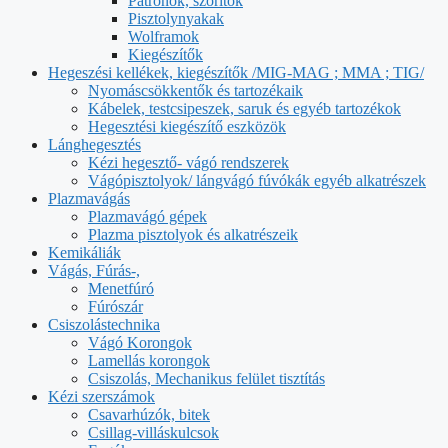
Patronok, szorítók
Pisztolynyakak
Wolframok
Kiegészítők
Hegeszési kellékek, kiegészítők /MIG-MAG ; MMA ; TIG/
Nyomáscsökkentők és tartozékaik
Kábelek, testcsipeszek, saruk és egyéb tartozékok
Hegesztési kiegészítő eszközök
Lánghegesztés
Kézi hegesztő- vágó rendszerek
Vágópisztolyok/ lángvágó fúvókák egyéb alkatrészek
Plazmavágás
Plazmavágó gépek
Plazma pisztolyok és alkatrészeik
Kemikáliák
Vágás, Fúrás-,
Menetfúró
Fúrószár
Csiszolástechnika
Vágó Korongok
Lamellás korongok
Csiszolás, Mechanikus felület tisztítás
Kézi szerszámok
Csavarhúzók, bitek
Csillag-villáskulcsok