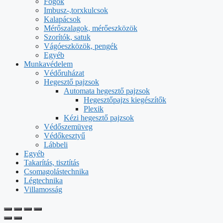
Fogók
Imbusz-,torxkulcsok
Kalapácsok
Mérőszalagok, mérőeszközök
Szorítók, satuk
Vágóeszközök, pengék
Egyéb
Munkavédelem
Védőruházat
Hegesztő pajzsok
Automata hegesztő pajzsok
Hegesztőpajzs kiegészítők
Plexik
Kézi hegesztő pajzsok
Védőszemüveg
Védőkesztyű
Lábbeli
Egyéb
Takarítás, tisztítás
Csomagolástechnika
Légtechnika
Villamosság