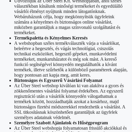
Üdvözöljük az Über Steel Kft. webshopjában, ahol széles
választékban kínálunk minőségi termékeket és egyedülálló
vásárlói élményt nyújtunk minden látogatónknak.
Webáruházunk célja, hogy megkönnyítsük ügyfeleink
számára a kényelmes és biztonságos online vásárlást,
miközben garantáljuk a magas színvonalú szolgáltatást és
termékeket.
Termékpaletta és Kényelmes Keresés
A webshopban széles termékválaszték várja a vásárlókat,
beleértve a hegesztés, és vágás technológiai, csiszolás
technikai eszközöket, hegesztő gépeket, munkavédelmi
termékeket, munkaruházatot és még sok mást. A kereső
funkció segítségével könnyedén megtalálhatók a kívánt
termékek, illetve szűrhetők a különböző paraméterek alapján,
hogy pontosan azt kapja meg, amit keres.
Biztonságos és Egyszerű Vásárlási Folyamat
Az Über Steel webshop kiválóan ki van alakítva a gyors és
zökkenőmentes vásárlási folyamat érdekében. Az egyszerű
regisztráció után a vásárlók könnyedén válogathatnak a
termékek között, hozzáadhatják azokat a kosárhoz, majd
biztonságos fizetési módszerekkel rendezhetik a vásárlást. A
SSL titkosításnak köszönhetően garantáljuk az ügyfelek
személyes adatainak védelmét.
Személyre Szabott Ajánlatok és Hűségprogram
Az Über Steel webshopja folyamatosan frissülő akciókkal és