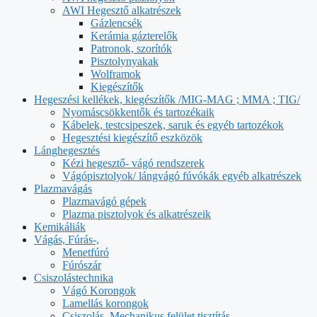
AWI Hegesztő alkatrészek
Gázlencsék
Kerámia gázterelők
Patronok, szorítók
Pisztolynyakak
Wolframok
Kiegészítők
Hegeszési kellékek, kiegészítők /MIG-MAG ; MMA ; TIG/
Nyomáscsökkentők és tartozékaik
Kábelek, testcsipeszek, saruk és egyéb tartozékok
Hegesztési kiegészítő eszközök
Lánghegesztés
Kézi hegesztő- vágó rendszerek
Vágópisztolyok/ lángvágó fúvókák egyéb alkatrészek
Plazmavágás
Plazmavágó gépek
Plazma pisztolyok és alkatrészeik
Kemikáliák
Vágás, Fúrás-,
Menetfúró
Fúrószár
Csiszolástechnika
Vágó Korongok
Lamellás korongok
Csiszolás, Mechanikus felület tisztítás