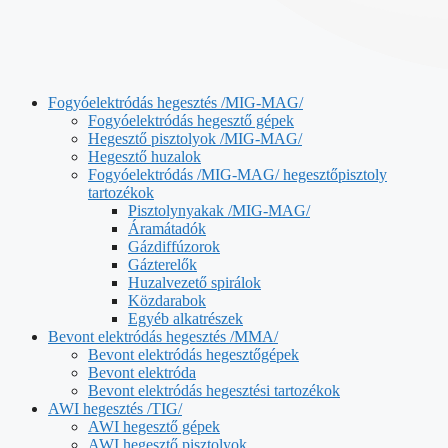
Fogyóelektródás hegesztés /MIG-MAG/
Fogyóelektródás hegesztő gépek
Hegesztő pisztolyok /MIG-MAG/
Hegesztő huzalok
Fogyóelektródás /MIG-MAG/ hegesztőpisztoly
tartozékok
Pisztolynyakak /MIG-MAG/
Áramátadók
Gázdiffúzorok
Gázterelők
Huzalvezető spirálok
Közdarabok
Egyéb alkatrészek
Bevont elektródás hegesztés /MMA/
Bevont elektródás hegesztőgépek
Bevont elektróda
Bevont elektródás hegesztési tartozékok
AWI hegesztés /TIG/
AWI hegesztő gépek
AWI hegesztő pisztolyok