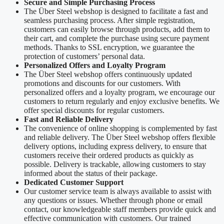
Secure and Simple Purchasing Process
The Über Steel webshop is designed to facilitate a fast and
seamless purchasing process. After simple registration,
customers can easily browse through products, add them to
their cart, and complete the purchase using secure payment
methods. Thanks to SSL encryption, we guarantee the
protection of customers’ personal data.
Personalized Offers and Loyalty Program
The Über Steel webshop offers continuously updated
promotions and discounts for our customers. With
personalized offers and a loyalty program, we encourage our
customers to return regularly and enjoy exclusive benefits. We
offer special discounts for regular customers.
Fast and Reliable Delivery
The convenience of online shopping is complemented by fast
and reliable delivery. The Über Steel webshop offers flexible
delivery options, including express delivery, to ensure that
customers receive their ordered products as quickly as
possible. Delivery is trackable, allowing customers to stay
informed about the status of their package.
Dedicated Customer Support
Our customer service team is always available to assist with
any questions or issues. Whether through phone or email
contact, our knowledgeable staff members provide quick and
effective communication with customers. Our trained