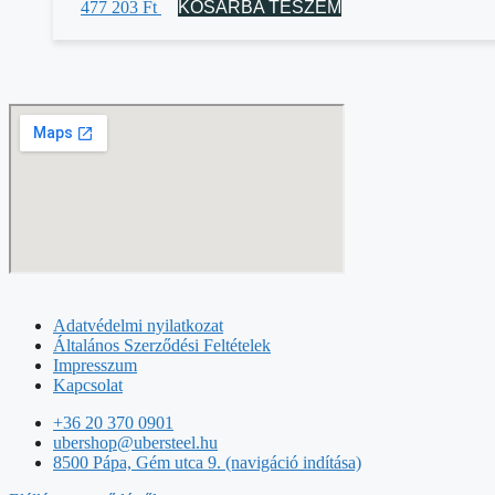
477 203
Ft
KOSÁRBA TESZEM
Adatvédelmi nyilatkozat
Általános Szerződési Feltételek
Impresszum
Kapcsolat
+36 20 370 0901
ubershop@ubersteel.hu
8500 Pápa, Gém utca 9. (navigáció indítása)