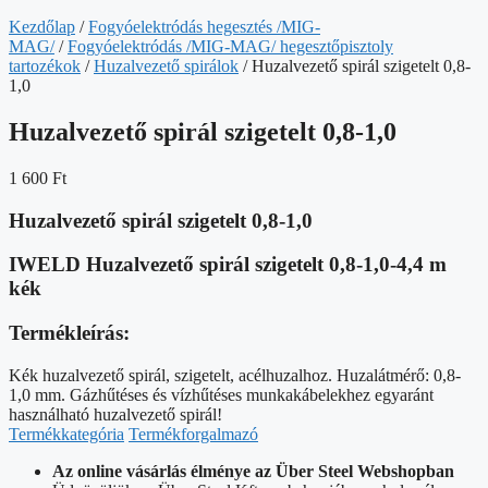
Kezdőlap
/
Fogyóelektródás hegesztés /MIG-
MAG/
/
Fogyóelektródás /MIG-MAG/ hegesztőpisztoly
tartozékok
/
Huzalvezető spirálok
/ Huzalvezető spirál szigetelt 0,8-
1,0
Huzalvezető spirál szigetelt 0,8-1,0
1 600
Ft
Huzalvezető spirál szigetelt 0,8-1,0
IWELD Huzalvezető spirál szigetelt 0,8-1,0-4,4 m
kék
Termékleírás:
Kék huzalvezető spirál, szigetelt, acélhuzalhoz. Huzalátmérő: 0,8-
1,0 mm. Gázhűtéses és vízhűtéses munkakábelekhez egyaránt
használható huzalvezető spirál!
Termékkategória
Termékforgalmazó
Az online vásárlás élménye az Über Steel Webshopban