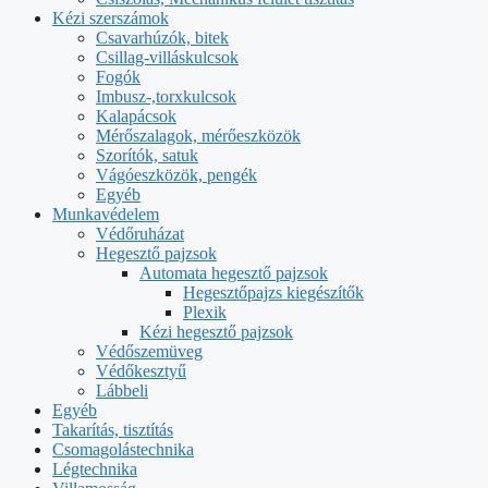
Kézi szerszámok
Csavarhúzók, bitek
Csillag-villáskulcsok
Fogók
Imbusz-,torxkulcsok
Kalapácsok
Mérőszalagok, mérőeszközök
Szorítók, satuk
Vágóeszközök, pengék
Egyéb
Munkavédelem
Védőruházat
Hegesztő pajzsok
Automata hegesztő pajzsok
Hegesztőpajzs kiegészítők
Plexik
Kézi hegesztő pajzsok
Védőszemüveg
Védőkesztyű
Lábbeli
Egyéb
Takarítás, tisztítás
Csomagolástechnika
Légtechnika