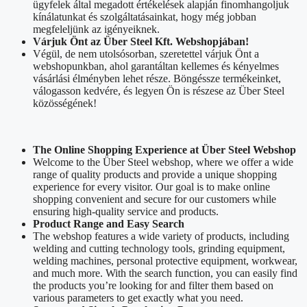
ügyfelek által megadott értékelések alapján finomhangoljuk
kínálatunkat és szolgáltatásainkat, hogy még jobban
megfeleljünk az igényeiknek.
Várjuk Önt az Über Steel Kft. Webshopjában!
Végül, de nem utolsósorban, szeretettel várjuk Önt a
webshopunkban, ahol garantáltan kellemes és kényelmes
vásárlási élményben lehet része. Böngéssze termékeinket,
válogasson kedvére, és legyen Ön is részese az Über Steel
közösségének!
The Online Shopping Experience at Über Steel Webshop
Welcome to the Über Steel webshop, where we offer a wide
range of quality products and provide a unique shopping
experience for every visitor. Our goal is to make online
shopping convenient and secure for our customers while
ensuring high-quality service and products.
Product Range and Easy Search
The webshop features a wide variety of products, including
welding and cutting technology tools, grinding equipment,
welding machines, personal protective equipment, workwear,
and much more. With the search function, you can easily find
the products you’re looking for and filter them based on
various parameters to get exactly what you need.