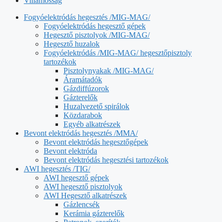
Villamosság
Fogyóelektródás hegesztés /MIG-MAG/
Fogyóelektródás hegesztő gépek
Hegesztő pisztolyok /MIG-MAG/
Hegesztő huzalok
Fogyóelektródás /MIG-MAG/ hegesztőpisztoly
tartozékok
Pisztolynyakak /MIG-MAG/
Áramátadók
Gázdiffúzorok
Gázterelők
Huzalvezető spirálok
Közdarabok
Egyéb alkatrészek
Bevont elektródás hegesztés /MMA/
Bevont elektródás hegesztőgépek
Bevont elektróda
Bevont elektródás hegesztési tartozékok
AWI hegesztés /TIG/
AWI hegesztő gépek
AWI hegesztő pisztolyok
AWI Hegesztő alkatrészek
Gázlencsék
Kerámia gázterelők