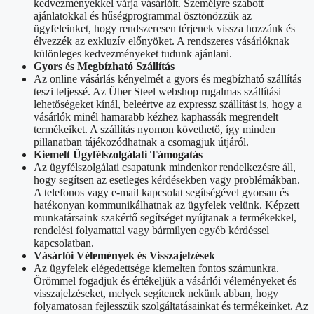
kedvezményekkel várja vásárlóit. Személyre szabott
ajánlatokkal és hűségprogrammal ösztönözzük az
ügyfeleinket, hogy rendszeresen térjenek vissza hozzánk és
élvezzék az exkluzív előnyöket. A rendszeres vásárlóknak
különleges kedvezményeket tudunk ajánlani.
Gyors és Megbízható Szállítás
Az online vásárlás kényelmét a gyors és megbízható szállítás
teszi teljessé. Az Über Steel webshop rugalmas szállítási
lehetőségeket kínál, beleértve az expressz szállítást is, hogy a
vásárlók minél hamarabb kézhez kaphassák megrendelt
termékeiket. A szállítás nyomon követhető, így minden
pillanatban tájékozódhatnak a csomagjuk útjáról.
Kiemelt Ügyfélszolgálati Támogatás
Az ügyfélszolgálati csapatunk mindenkor rendelkezésre áll,
hogy segítsen az esetleges kérdésekben vagy problémákban.
A telefonos vagy e-mail kapcsolat segítségével gyorsan és
hatékonyan kommunikálhatnak az ügyfelek velünk. Képzett
munkatársaink szakértő segítséget nyújtanak a termékekkel,
rendelési folyamattal vagy bármilyen egyéb kérdéssel
kapcsolatban.
Vásárlói Vélemények és Visszajelzések
Az ügyfelek elégedettsége kiemelten fontos számunkra.
Örömmel fogadjuk és értékeljük a vásárlói véleményeket és
visszajelzéseket, melyek segítenek nekünk abban, hogy
folyamatosan fejlesszük szolgáltatásainkat és termékeinket. Az