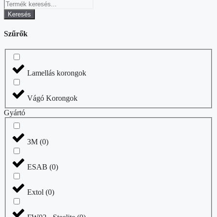
Keresés
Szűrők
Lamellás korongok
Vágó Korongok
Gyártó
3M
(
0
)
ESAB
(
0
)
Extol
(
0
)