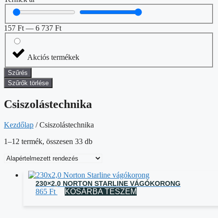
157
Ft
—
6 737
Ft
Akciós termékek
Szűrés
Szűrők törlése
Csiszolástechnika
Kezdőlap
/ Csiszolástechnika
1–12 termék, összesen 33 db
230×2,0 NORTON STARLINE VÁGÓKORONG
865
Ft
KOSÁRBA TESZEM