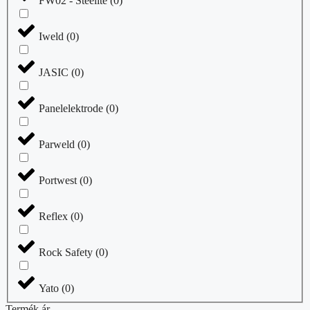
FW02 - Steelite
(
0
)
Iweld
(
0
)
JASIC
(
0
)
Panelelektrode
(
0
)
Parweld
(
0
)
Portwest
(
0
)
Reflex
(
0
)
Rock Safety
(
0
)
Yato
(
0
)
Termék ár