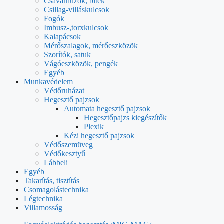
Csavarhúzók, bitek
Csillag-villáskulcsok
Fogók
Imbusz-,torxkulcsok
Kalapácsok
Mérőszalagok, mérőeszközök
Szorítók, satuk
Vágóeszközök, pengék
Egyéb
Munkavédelem
Védőruházat
Hegesztő pajzsok
Automata hegesztő pajzsok
Hegesztőpajzs kiegészítők
Plexik
Kézi hegesztő pajzsok
Védőszemüveg
Védőkesztyű
Lábbeli
Egyéb
Takarítás, tisztítás
Csomagolástechnika
Légtechnika
Villamosság