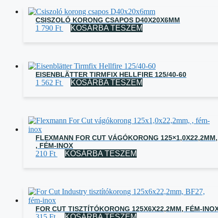
CSISZOLÓ KORONG CSAPOS D40X20X6MM
1 790
Ft
KOSÁRBA TESZEM
EISENBLÄTTER TIRMFIX HELLFIRE 125/40-60
1 562
Ft
KOSÁRBA TESZEM
FLEXMANN FOR CUT VÁGÓKORONG 125×1,0X22,2MM,
, FÉM-INOX
210
Ft
KOSÁRBA TESZEM
FOR CUT TISZTÍTÓKORONG 125X6X22,2MM, FÉM-INO
315
Ft
KOSÁRBA TESZEM