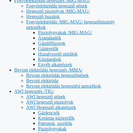
Fogyóelektródás hegesztés /MIG-MAG/
Fogyóelektródás hegesztő gépek
Hegesztő pisztolyok /MIG-MAG/
Hegesztő huzalok
Fogyóelektródás /MIG-MAG/ hegesztőpisztoly
tartozékok
Pisztolynyakak /MIG-MAG/
Áramátadók
Gázdiffúzorok
Gázterelők
Huzalvezető spirálok
Közdarabok
Egyéb alkatrészek
Bevont elektródás hegesztés /MMA/
Bevont elektródás hegesztőgépek
Bevont elektróda
Bevont elektródás hegesztési tartozékok
AWI hegesztés /TIG/
AWI hegesztő gépek
AWI hegesztő pisztolyok
AWI Hegesztő alkatrészek
Gázlencsék
Kerámia gázterelők
Patronok, szorítók
Pisztolynyakak