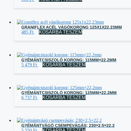
GRANIFLEX ACÉL VÁGÓKORONG 125X1X22,23MM
485
Ft
KOSÁRBA TESZEM
GYÉMÁNTCSISZOLÓ KORONG; 115MM×22,2MM
5 479
Ft
KOSÁRBA TESZEM
GYÉMÁNTCSISZOLÓ KORONG; 125MM×22,2MM
6 737
Ft
KOSÁRBA TESZEM
GYÉMÁNTVÁGÓ CSEMPEVÁGÁS; 230×2,5×22,2
5 550
Ft
KOSÁRBA TESZEM