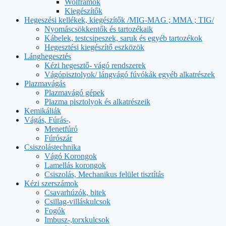
Wolframok
Kiegészítők
Hegeszési kellékek, kiegészítők /MIG-MAG ; MMA ; TIG/
Nyomáscsökkentők és tartozékaik
Kábelek, testcsipeszek, saruk és egyéb tartozékok
Hegesztési kiegészítő eszközök
Lánghegesztés
Kézi hegesztő- vágó rendszerek
Vágópisztolyok/ lángvágó fúvókák egyéb alkatrészek
Plazmavágás
Plazmavágó gépek
Plazma pisztolyok és alkatrészeik
Kemikáliák
Vágás, Fúrás-,
Menetfúró
Fúrószár
Csiszolástechnika
Vágó Korongok
Lamellás korongok
Csiszolás, Mechanikus felület tisztítás
Kézi szerszámok
Csavarhúzók, bitek
Csillag-villáskulcsok
Fogók
Imbusz-,torxkulcsok