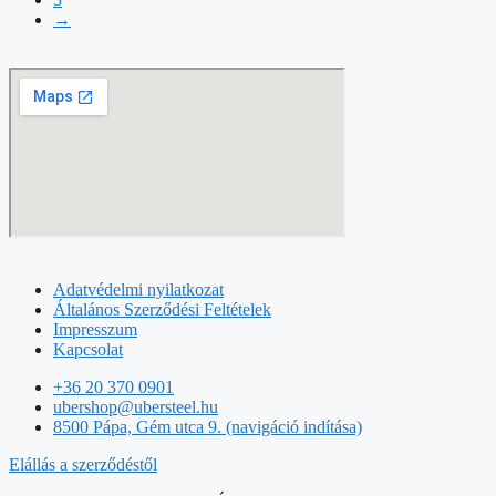
→
Adatvédelmi nyilatkozat
Általános Szerződési Feltételek
Impresszum
Kapcsolat
+36 20 370 0901
ubershop@ubersteel.hu
8500 Pápa, Gém utca 9. (navigáció indítása)
Elállás a szerződéstől