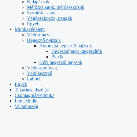
Kalapácsok
Mérőszalagok, mérőeszközök
Szorítók, satuk
Vágóeszközök, pengék
Egyéb
Munkavédelem
Védőruházat
Hegesztő pajzsok
Automata hegesztő pajzsok
Hegesztőpajzs kiegészítők
Plexik
Kézi hegesztő pajzsok
Védőszemüveg
Védőkesztyű
Lábbeli
Egyéb
Takarítás, tisztítás
Csomagolástechnika
Légtechnika
Villamosság