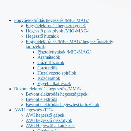
Fogyóelektródás hegesztés /MIG-MAG/
Fogyóelektródás hegesztő gépek
Hegesztő pisztolyok /MIG-MAG/
Hegesztő huzalok
Fogyóelektródás /MIG-MAG/ hegesztőpisztoly
tartozékok
Pisztolynyakak /MIG-MAG/
Áramátadók
Gázdiffúzorok
Gázterelők
Huzalvezető spirálok
Közdarabok
Egyéb alkatrészek
Bevont elektródás hegesztés /MMA/
Bevont elektródás hegesztőgépek
Bevont elektróda
Bevont elektródás hegesztési tartozékok
AWI hegesztés /TIG/
AWI hegesztő gépek
AWI hegesztő pisztolyok
AWI Hegesztő alkatrészek
Gázlencsék