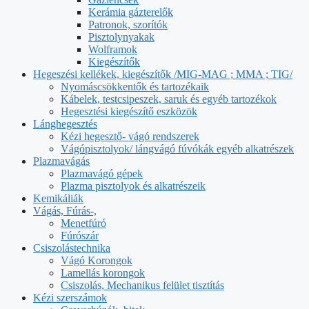
Kerámia gázterelők
Patronok, szorítók
Pisztolynyakak
Wolframok
Kiegészítők
Hegeszési kellékek, kiegészítők /MIG-MAG ; MMA ; TIG/
Nyomáscsökkentők és tartozékaik
Kábelek, testcsipeszek, saruk és egyéb tartozékok
Hegesztési kiegészítő eszközök
Lánghegesztés
Kézi hegesztő- vágó rendszerek
Vágópisztolyok/ lángvágó fúvókák egyéb alkatrészek
Plazmavágás
Plazmavágó gépek
Plazma pisztolyok és alkatrészeik
Kemikáliák
Vágás, Fúrás-,
Menetfúró
Fúrószár
Csiszolástechnika
Vágó Korongok
Lamellás korongok
Csiszolás, Mechanikus felület tisztítás
Kézi szerszámok