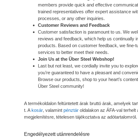
members provide quick and effective communicat
trained representatives offer expert assistance wi
processes, or any other inquiries.
Customer Reviews and Feedback
Customer satisfaction is paramount to us. We w
reviews and feedback, which help us continually 
products. Based on customer feedback, we fine-tu
services to better meet their needs.
Join Us at the Über Steel Webshop!
Last but not least, we cordially invite you to exp
you’re guaranteed to have a pleasant and conveni
Browse our products, shop to your heart’s content
Über Steel community!
A termékoldalon feltüntetett árak bruttó árak, amelyek 
t. A
kosár
, valamint
pénztár
oldalakon az ÁFA-val terhelt 
megjelenítésre, tételesen tájékoztatva az adótartalomról.
Engedélyezett utánrendelésre