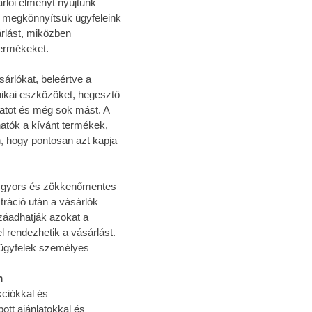
rlói élményt nyújtunk
 megkönnyítsük ügyfeleink
rlást, miközben
termékeket.
árlókat, beleértve a
nikai eszközöket, hegesztő
tot és még sok mást. A
atók a kívánt termékek,
n, hogy pontosan azt kapja
 a gyors és zökkenőmentes
tráció után a vásárlók
záadhatják azokat a
 rendezhetik a vásárlást.
 ügyfelek személyes
m
kciókkal és
ott ajánlatokkal és