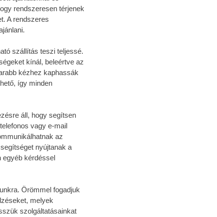
ogy rendszeresen térjenek
t. A rendszeres
jánlani.
ó szállítás teszi teljessé.
ségeket kínál, beleértve az
amarabb kézhez kaphassák
hető, így minden
zésre áll, hogy segítsen
telefonos vagy e-mail
kommunikálhatnak az
segítséget nyújtanak a
n egyéb kérdéssel
munkra. Örömmel fogadjuk
elzéseket, melyek
sszük szolgáltatásainkat