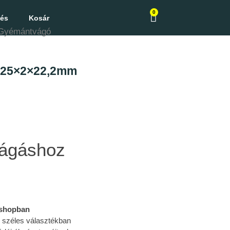
0
zés
Kosár
Gyémántvágó
125×2×22,2mm
ágáshoz
bshopban
l széles választékban