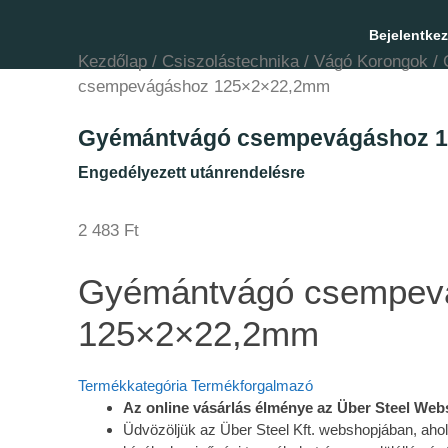
Bejelentke
Kezdőlap
/
Csiszolástechnika
/
Vágó Korongok
/ 
csempevágáshoz 125×2×22,2mm
Gyémántvágó csempevágáshoz 
Engedélyezett utánrendelésre
2 483
Ft
Gyémántvágó csempev
125×2×22,2mm
Termékkategória
Termékforgalmazó
Az online vásárlás élménye az Über Steel We
Üdvözöljük az Über Steel Kft. webshopjában, aho