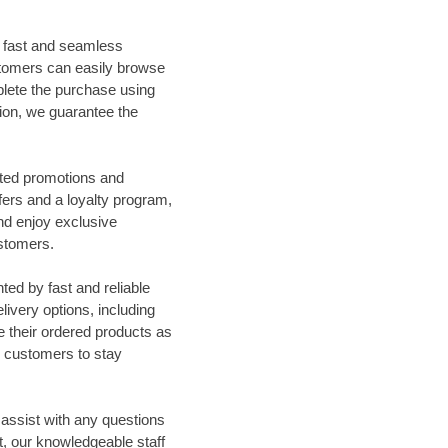
a fast and seamless
stomers can easily browse
plete the purchase using
on, we guarantee the
ted promotions and
fers and a loyalty program,
nd enjoy exclusive
ustomers.
ed by fast and reliable
livery options, including
e their ordered products as
ng customers to stay
assist with any questions
, our knowledgeable staff