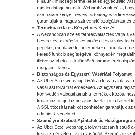
kínálunk minőségi termékeket és egyedülálló vásá
minden látogatónknak. Webáruházunk célja, hogy
számára a kényelmes és biztonságos online vásá
garantáljuk a magas színvonalú szolgáltatást és 
Termékpaletta és Kényelmes Keresés
A webshopban széles termékválaszték várja a vás
hegesztés, és vágás technológiai, csiszolás tech
gépeket, munkavédelmi termékeket, munkaruháza
kereső funkció segítségével könnyedén megtalálh
illetve szűrhetők a különböző paraméterek alapjá
meg, amit keres.
Biztonságos és Egyszerű Vásárlási Folyamat
Az Über Steel webshop kiválóan ki van alakítva
vásárlási folyamat érdekében. Az egyszerű regisz
könnyedén válogathatnak a termékek között, hoz
kosárhoz, majd biztonságos fizetési módszerekkel
A SSL titkosításnak köszönhetően garantáljuk az
adatainak védelmét.
Személyre Szabott Ajánlatok és Hűségprogra
Az Über Steel webshopja folyamatosan frissülő a
kedvezményekkel várja vásárlóit. Személyre szab