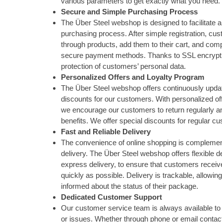
various parameters to get exactly what you need.
Secure and Simple Purchasing Process
The Über Steel webshop is designed to facilitate 
purchasing process. After simple registration, cu
through products, add them to their cart, and com
secure payment methods. Thanks to SSL encrypti
protection of customers’ personal data.
Personalized Offers and Loyalty Program
The Über Steel webshop offers continuously upda
discounts for our customers. With personalized of
we encourage our customers to return regularly a
benefits. We offer special discounts for regular c
Fast and Reliable Delivery
The convenience of online shopping is complement
delivery. The Über Steel webshop offers flexible de
express delivery, to ensure that customers receiv
quickly as possible. Delivery is trackable, allowi
informed about the status of their package.
Dedicated Customer Support
Our customer service team is always available to 
or issues. Whether through phone or email contact