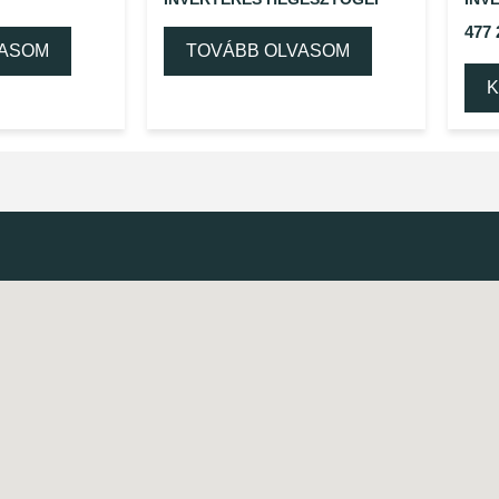
477
VASOM
TOVÁBB OLVASOM
K