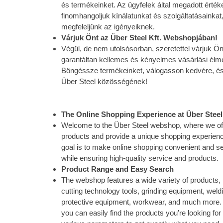
és termékeinket. Az ügyfelek által megadott érték
finomhangoljuk kínálatunkat és szolgáltatásainka
megfeleljünk az igényeiknek.
Várjuk Önt az Über Steel Kft. Webshopjában!
Végül, de nem utolsósorban, szeretettel várjuk 
garantáltan kellemes és kényelmes vásárlási élm
Böngéssze termékeinket, válogasson kedvére, és
Über Steel közösségének!
The Online Shopping Experience at Über Ste
Welcome to the Über Steel webshop, where we offe
products and provide a unique shopping experience
goal is to make online shopping convenient and s
while ensuring high-quality service and products.
Product Range and Easy Search
The webshop features a wide variety of products, 
cutting technology tools, grinding equipment, wel
protective equipment, workwear, and much more. W
you can easily find the products you’re looking for