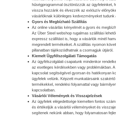
hűségprogrammal ösztönözzük az ügyfeleinket, h
vissza hozzánk és élvezzék az exkluzív előnyöke
vásárlóknak különleges kedvezményeket tudunk a
Gyors és Megbízható Szállítás
Az online vásárlás kényelmét a gyors és megbízhat
Az Über Steel webshop rugalmas szállítási lehető
expressz szállítást is, hogy a vásárlók minél h
megrendelt termékeiket. A szállítás nyomon követ
pillanatban tájékozódhatnak a csomagjuk útjáról.
Kiemelt Ügyfélszolgálati Támogatás
Az ügyfélszolgálati csapatunk mindenkor rendelke
az esetleges kérdésekben vagy problémákban. A 
kapcsolat segítségével gyorsan és hatékonyan 
ügyfelek velünk. Képzett munkatársaink szakértő 
termékekkel, rendelési folyamattal vagy bármilye
kapcsolatban.
Vásárlói Vélemények és Visszajelzések
Az ügyfelek elégedettsége kiemelten fontos szá
és értékeljük a vásárlói véleményeket és visszaj
segítenek nekünk abban, hogy folyamatosan fejle