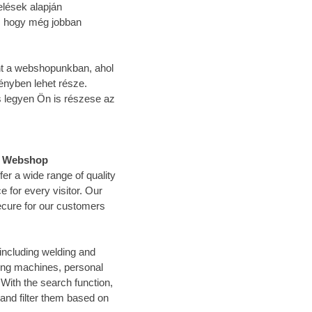
elések alapján
t, hogy még jobban
Önt a webshopunkban, ahol
ényben lehet része.
 legyen Ön is részese az
el Webshop
r a wide range of quality
 for every visitor. Our
ecure for our customers
including welding and
ding machines, personal
ith the search function,
 and filter them based on