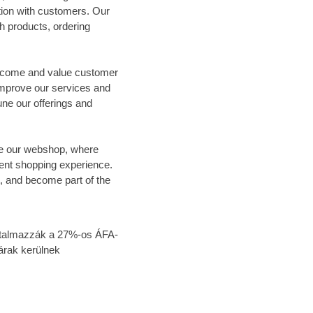
ion with customers. Our
th products, ordering
elcome and value customer
improve our services and
ne our offerings and
lore our webshop, where
ent shopping experience.
, and become part of the
tartalmazzák a 27%-os ÁFA-
árak kerülnek