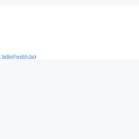
,
hello@webfy.hu
)