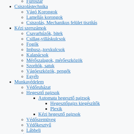
Fúrószár
Csiszolástechnika
Vágó Korongok
Lamellás korongok
Csiszolás, Mechanikus felület tisztítás
Kézi szerszámok
Csavarhúzók, bitek
Csillag-villáskulcsok
Fogók
Imbusz-,torxkulcsok
Kalapácsok
Mérőszalagok, mérőeszközök
Szorítók, satuk
Vágóeszközök, pengék
Egyéb
Munkavédelem
Védőruházat
Hegesztő pajzsok
Automata hegesztő pajzsok
Hegesztőpajzs kiegészítők
Plexik
Kézi hegesztő pajzsok
Védőszemüveg
Védőkesztyű
Lábbeli