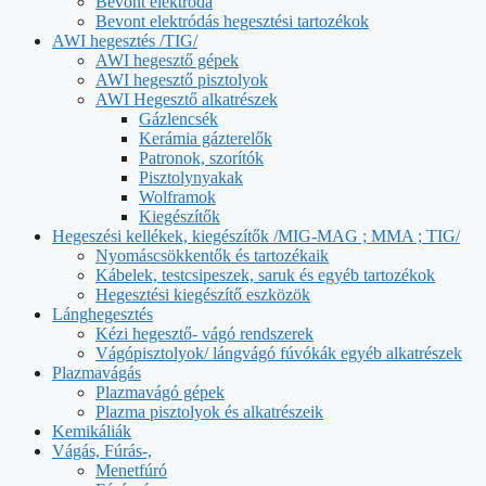
Bevont elektróda
Bevont elektródás hegesztési tartozékok
AWI hegesztés /TIG/
AWI hegesztő gépek
AWI hegesztő pisztolyok
AWI Hegesztő alkatrészek
Gázlencsék
Kerámia gázterelők
Patronok, szorítók
Pisztolynyakak
Wolframok
Kiegészítők
Hegeszési kellékek, kiegészítők /MIG-MAG ; MMA ; TIG/
Nyomáscsökkentők és tartozékaik
Kábelek, testcsipeszek, saruk és egyéb tartozékok
Hegesztési kiegészítő eszközök
Lánghegesztés
Kézi hegesztő- vágó rendszerek
Vágópisztolyok/ lángvágó fúvókák egyéb alkatrészek
Plazmavágás
Plazmavágó gépek
Plazma pisztolyok és alkatrészeik
Kemikáliák
Vágás, Fúrás-,
Menetfúró