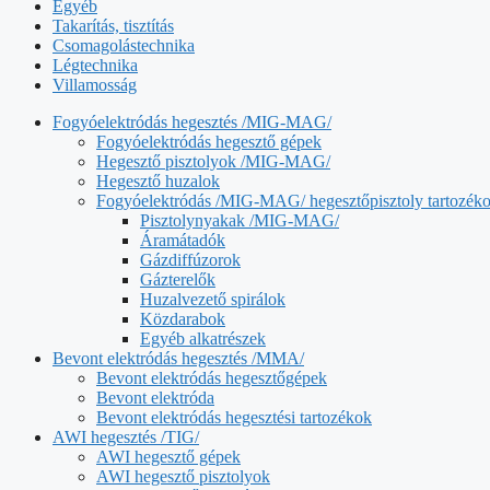
Egyéb
Takarítás, tisztítás
Csomagolástechnika
Légtechnika
Villamosság
Fogyóelektródás hegesztés /MIG-MAG/
Fogyóelektródás hegesztő gépek
Hegesztő pisztolyok /MIG-MAG/
Hegesztő huzalok
Fogyóelektródás /MIG-MAG/ hegesztőpisztoly tartozék
Pisztolynyakak /MIG-MAG/
Áramátadók
Gázdiffúzorok
Gázterelők
Huzalvezető spirálok
Közdarabok
Egyéb alkatrészek
Bevont elektródás hegesztés /MMA/
Bevont elektródás hegesztőgépek
Bevont elektróda
Bevont elektródás hegesztési tartozékok
AWI hegesztés /TIG/
AWI hegesztő gépek
AWI hegesztő pisztolyok