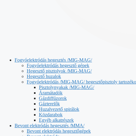
Fogyóelektródás hegesztés /MIG-MAG/
Fogyóelektródás hegesztő gépek
Hegesztő pisztolyok /MIG-MAG/
Hegesztő huzalok
Fogyóelektródás /MIG-MAG/ hegesztőpisztoly tartozék
Pisztolynyakak /MIG-MAG/
Áramátadók
Gázdiffúzorok
Gázterelők
Huzalvezető spirálok
Közdarabok
Egyéb alkatrészek
Bevont elektródás hegesztés /MMA/
Bevont elektródás hegesztőgépek