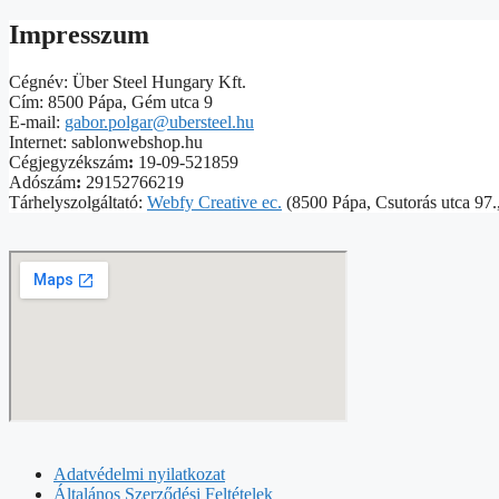
Impresszum
Cégnév: Über Steel Hungary Kft.
Cím: 8500 Pápa, Gém utca 9
E-mail:
gabor.polgar@ubersteel.hu
Internet: sablonwebshop.hu
Cégjegyzékszám
:
19-09-521859
Adószám
:
29152766219
Tárhelyszolgáltató:
Webfy Creative ec.
(8500 Pápa, Csutorás utca 97.
Adatvédelmi nyilatkozat
Általános Szerződési Feltételek