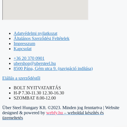
Adatvédelmi nyilatkozat
Általános Szerződési Feltételek
Impresszum
Kapcsolat
+36 20 370 0901
ubershop@ubersteel.hu
8500 Pápa, Gém utca 9. (navigáció indítása)
Elállás a szerződéstől
BOLT NYITVATARTÁS
H-P 7.30-11.30 12.30-16.30
SZOMBAT 8.00-12.00
Über Steel Hungary Kft. ©2023. Minden jog fenntartva | Website
designed & powered by
webfy.hu
– weboldal készítés és
üzemeltetés