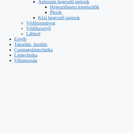
Automata hegesztő pajzsok
Hegesztőpajzs kiegészítők
Plexik
Kézi hegesztő pajzsok
Védőszemüveg
Védőkesztyű
Lábbeli
Egyéb
Takarítás, tisztítás
Csomagolástechnika
Légtechnika
Villamosság