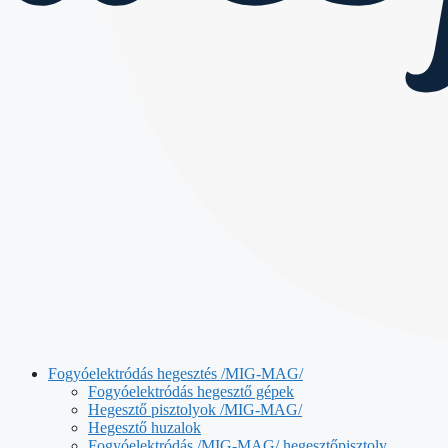
Fogyóelektródás hegesztés /MIG-MAG/
Fogyóelektródás hegesztő gépek
Hegesztő pisztolyok /MIG-MAG/
Hegesztő huzalok
Fogyóelektródás /MIG-MAG/ hegesztőpisztoly