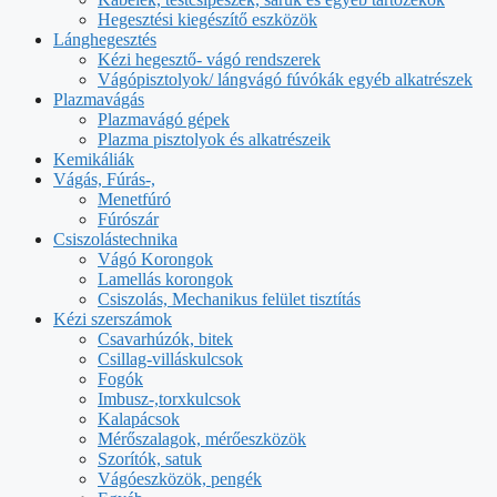
Hegesztési kiegészítő eszközök
Lánghegesztés
Kézi hegesztő- vágó rendszerek
Vágópisztolyok/ lángvágó fúvókák egyéb alkatrészek
Plazmavágás
Plazmavágó gépek
Plazma pisztolyok és alkatrészeik
Kemikáliák
Vágás, Fúrás-,
Menetfúró
Fúrószár
Csiszolástechnika
Vágó Korongok
Lamellás korongok
Csiszolás, Mechanikus felület tisztítás
Kézi szerszámok
Csavarhúzók, bitek
Csillag-villáskulcsok
Fogók
Imbusz-,torxkulcsok
Kalapácsok
Mérőszalagok, mérőeszközök
Szorítók, satuk
Vágóeszközök, pengék