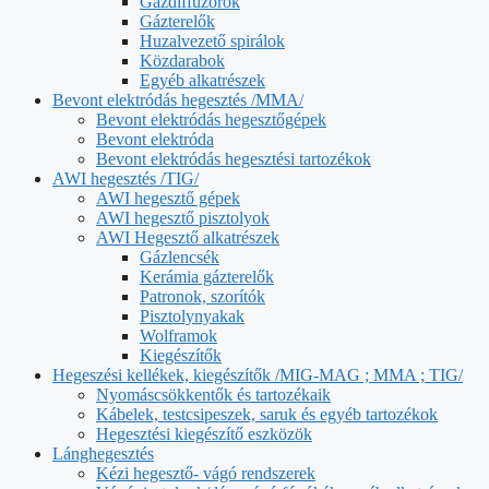
Gázdiffúzorok
Gázterelők
Huzalvezető spirálok
Közdarabok
Egyéb alkatrészek
Bevont elektródás hegesztés /MMA/
Bevont elektródás hegesztőgépek
Bevont elektróda
Bevont elektródás hegesztési tartozékok
AWI hegesztés /TIG/
AWI hegesztő gépek
AWI hegesztő pisztolyok
AWI Hegesztő alkatrészek
Gázlencsék
Kerámia gázterelők
Patronok, szorítók
Pisztolynyakak
Wolframok
Kiegészítők
Hegeszési kellékek, kiegészítők /MIG-MAG ; MMA ; TIG/
Nyomáscsökkentők és tartozékaik
Kábelek, testcsipeszek, saruk és egyéb tartozékok
Hegesztési kiegészítő eszközök
Lánghegesztés
Kézi hegesztő- vágó rendszerek