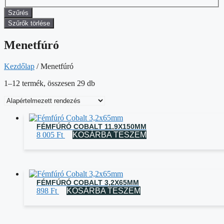
Szűrés
Szűrők törlése
Menetfúró
Kezdőlap
/ Menetfúró
1–12 termék, összesen 29 db
FÉMFÚRÓ COBALT 11,9X150MM
8 005
Ft
KOSÁRBA TESZEM
FÉMFÚRÓ COBALT 3,2X65MM
898
Ft
KOSÁRBA TESZEM