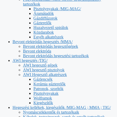
tartozékok
Pisztolynyakak /MIG-MAG/
Áramátadók
Gázdiffúzorok
Gázterelők
Huzalvezető spirálok
Közdarabok
Egyéb alkatrészek
Bevont elektródás hegesztés /MMA/
Bevont elektródás hegesztőgépek
Bevont elektróda
Bevont elektródás hegesztési tartozékok
AWI hegesztés /TIG/
AWI hegesztő gépek
AWI hegesztő pisztolyok
AWI Hegesztő alkatrészek
Gázlencsék
Kerámia gázterelők
Patronok, szorítók
Pisztolynyakak
Wolframok
Kiegészítők
Hegeszési kellékek, kiegészítők /MIG-MAG ; MMA ; TIG/
Nyomáscsökkentők és tartozékaik
Kábelek, testcsipeszek, saruk és egyéb tartozékok