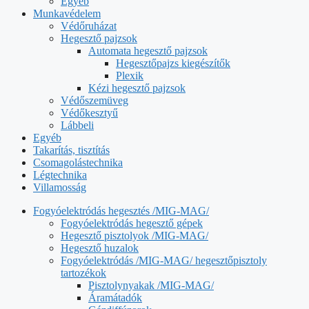
Egyéb
Munkavédelem
Védőruházat
Hegesztő pajzsok
Automata hegesztő pajzsok
Hegesztőpajzs kiegészítők
Plexik
Kézi hegesztő pajzsok
Védőszemüveg
Védőkesztyű
Lábbeli
Egyéb
Takarítás, tisztítás
Csomagolástechnika
Légtechnika
Villamosság
Fogyóelektródás hegesztés /MIG-MAG/
Fogyóelektródás hegesztő gépek
Hegesztő pisztolyok /MIG-MAG/
Hegesztő huzalok
Fogyóelektródás /MIG-MAG/ hegesztőpisztoly
tartozékok
Pisztolynyakak /MIG-MAG/
Áramátadók