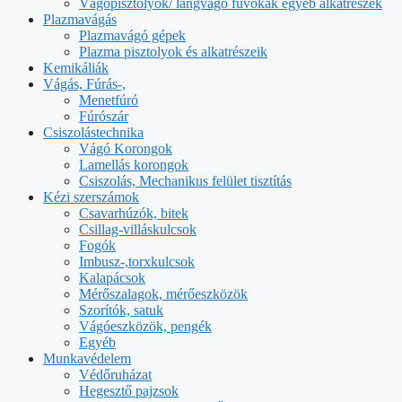
Vágópisztolyok/ lángvágó fúvókák egyéb alkatrészek
Plazmavágás
Plazmavágó gépek
Plazma pisztolyok és alkatrészeik
Kemikáliák
Vágás, Fúrás-,
Menetfúró
Fúrószár
Csiszolástechnika
Vágó Korongok
Lamellás korongok
Csiszolás, Mechanikus felület tisztítás
Kézi szerszámok
Csavarhúzók, bitek
Csillag-villáskulcsok
Fogók
Imbusz-,torxkulcsok
Kalapácsok
Mérőszalagok, mérőeszközök
Szorítók, satuk
Vágóeszközök, pengék
Egyéb
Munkavédelem
Védőruházat
Hegesztő pajzsok