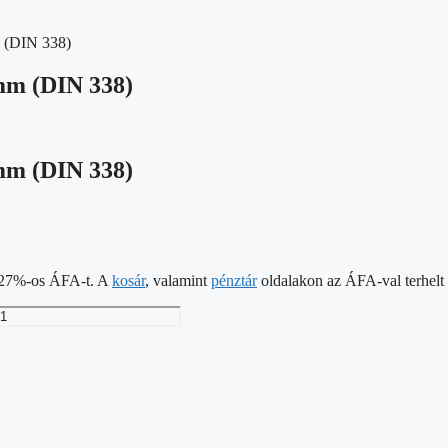
m (DIN 338)
 mm (DIN 338)
 mm (DIN 338)
 a 27%-os ÁFA-t. A
kosár
, valamint
pénztár
oldalakon az ÁFA-val terhelt á