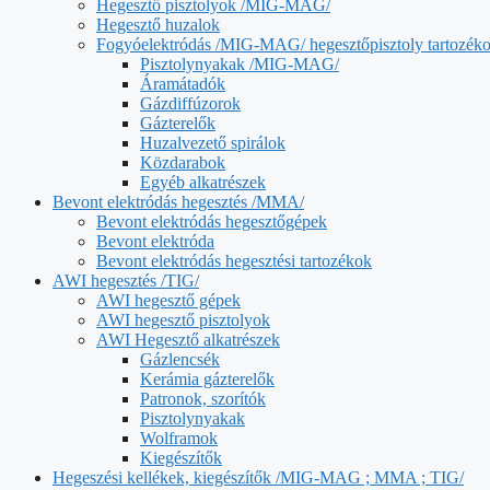
Hegesztő pisztolyok /MIG-MAG/
Hegesztő huzalok
Fogyóelektródás /MIG-MAG/ hegesztőpisztoly tartozék
Pisztolynyakak /MIG-MAG/
Áramátadók
Gázdiffúzorok
Gázterelők
Huzalvezető spirálok
Közdarabok
Egyéb alkatrészek
Bevont elektródás hegesztés /MMA/
Bevont elektródás hegesztőgépek
Bevont elektróda
Bevont elektródás hegesztési tartozékok
AWI hegesztés /TIG/
AWI hegesztő gépek
AWI hegesztő pisztolyok
AWI Hegesztő alkatrészek
Gázlencsék
Kerámia gázterelők
Patronok, szorítók
Pisztolynyakak
Wolframok
Kiegészítők
Hegeszési kellékek, kiegészítők /MIG-MAG ; MMA ; TIG/