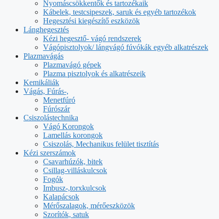
Nyomáscsökkentők és tartozékaik
Kábelek, testcsipeszek, saruk és egyéb tartozékok
Hegesztési kiegészítő eszközök
Lánghegesztés
Kézi hegesztő- vágó rendszerek
Vágópisztolyok/ lángvágó fúvókák egyéb alkatrészek
Plazmavágás
Plazmavágó gépek
Plazma pisztolyok és alkatrészeik
Kemikáliák
Vágás, Fúrás-,
Menetfúró
Fúrószár
Csiszolástechnika
Vágó Korongok
Lamellás korongok
Csiszolás, Mechanikus felület tisztítás
Kézi szerszámok
Csavarhúzók, bitek
Csillag-villáskulcsok
Fogók
Imbusz-,torxkulcsok
Kalapácsok
Mérőszalagok, mérőeszközök
Szorítók, satuk