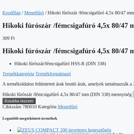
Kezdőlap
/
Menetfúró
/ Hikoki fúrószár /fémcsigafúró 4,5x 80/47 m
Hikoki fúrószár /fémcsigafúró 4,5x 80/47
309
Ft
Hikoki fúrószár /fémcsigafúró 4,5x 80/47
Hikoki fúrószár/fémcsigafúró HSS-R (DIN 338)
Termékkategória
Termékforgalmazó
A termékoldalon feltüntetett árak bruttó árak, amelyek tartalmazzák
Hikoki fúrószár /fémcsigafúró 4,5x 80/47 mm (DIN 338) mennyiség
Kosárba teszem
Cikkszám
780010
Kategória
Menetfúró
Legutóbb megtekintett termékek