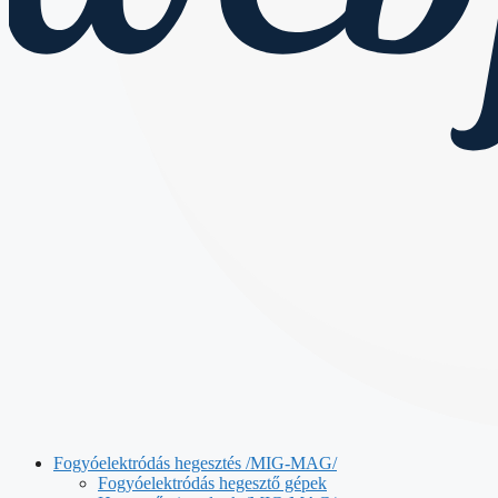
Fogyóelektródás hegesztés /MIG-MAG/
Fogyóelektródás hegesztő gépek