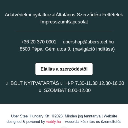
Adatvédelmi nyilatkozat
Általános Szerződési Feltételek
Impresszum
Kapcsolat
+36 20 370 0901
ubershop@ubersteel.hu
8500 Pápa, Gém utca 9. (navigáció indítása)
Elállás a szerződéstől
BOLT NYITVATARTÁS
H-P 7.30-11.30 12.30-16.30
SZOMBAT 8.00-12.00
Über Steel Hungary Kft. ©2023. Minden jog fenntartva | Website
designed & powered by
webfy.hu
– weboldal készítés és üzemeltetés