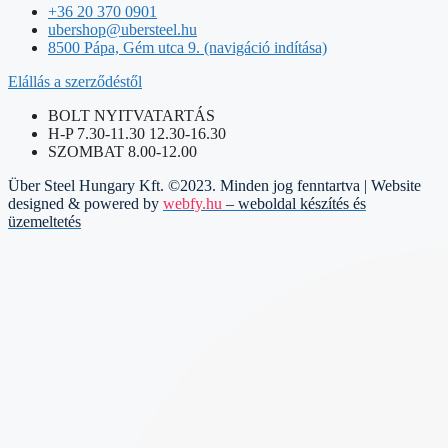
+36 20 370 0901
ubershop@ubersteel.hu
8500 Pápa, Gém utca 9. (navigáció indítása)
Elállás a szerződéstől
BOLT NYITVATARTÁS
H-P 7.30-11.30 12.30-16.30
SZOMBAT 8.00-12.00
Über Steel Hungary Kft. ©2023. Minden jog fenntartva | Website
designed & powered by
webfy.hu
– weboldal készítés és
üzemeltetés