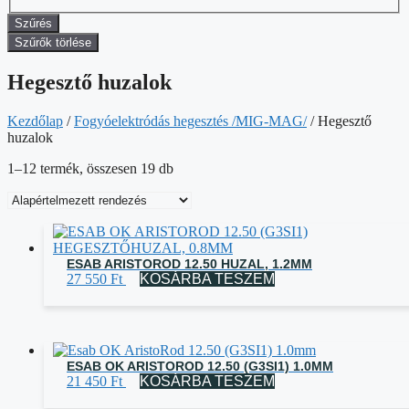
Szűrés
Szűrők törlése
Hegesztő huzalok
Kezdőlap
/
Fogyóelektródás hegesztés /MIG-MAG/
/ Hegesztő
huzalok
1–12 termék, összesen 19 db
ESAB ARISTOROD 12.50 HUZAL, 1.2MM
27 550
Ft
KOSÁRBA TESZEM
ESAB OK ARISTOROD 12.50 (G3SI1) 1.0MM
21 450
Ft
KOSÁRBA TESZEM