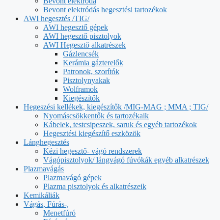
Bevont elektróda
Bevont elektródás hegesztési tartozékok
AWI hegesztés /TIG/
AWI hegesztő gépek
AWI hegesztő pisztolyok
AWI Hegesztő alkatrészek
Gázlencsék
Kerámia gázterelők
Patronok, szorítók
Pisztolynyakak
Wolframok
Kiegészítők
Hegeszési kellékek, kiegészítők /MIG-MAG ; MMA ; TIG/
Nyomáscsökkentők és tartozékaik
Kábelek, testcsipeszek, saruk és egyéb tartozékok
Hegesztési kiegészítő eszközök
Lánghegesztés
Kézi hegesztő- vágó rendszerek
Vágópisztolyok/ lángvágó fúvókák egyéb alkatrészek
Plazmavágás
Plazmavágó gépek
Plazma pisztolyok és alkatrészeik
Kemikáliák
Vágás, Fúrás-,
Menetfúró