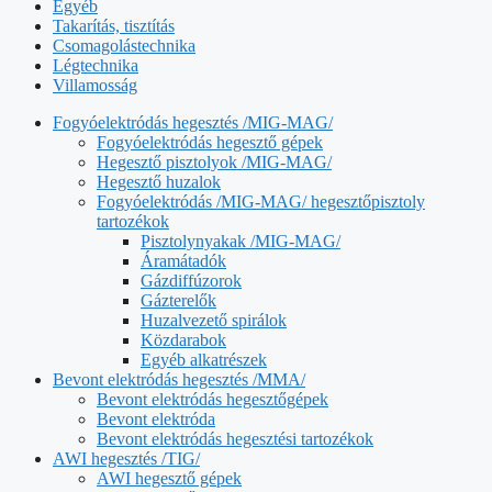
Egyéb
Takarítás, tisztítás
Csomagolástechnika
Légtechnika
Villamosság
Fogyóelektródás hegesztés /MIG-MAG/
Fogyóelektródás hegesztő gépek
Hegesztő pisztolyok /MIG-MAG/
Hegesztő huzalok
Fogyóelektródás /MIG-MAG/ hegesztőpisztoly
tartozékok
Pisztolynyakak /MIG-MAG/
Áramátadók
Gázdiffúzorok
Gázterelők
Huzalvezető spirálok
Közdarabok
Egyéb alkatrészek
Bevont elektródás hegesztés /MMA/
Bevont elektródás hegesztőgépek
Bevont elektróda
Bevont elektródás hegesztési tartozékok
AWI hegesztés /TIG/
AWI hegesztő gépek