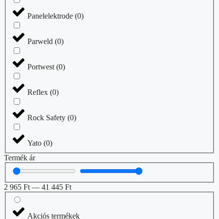
Panelelektrode
(
0
)
Parweld
(
0
)
Portwest
(
0
)
Reflex
(
0
)
Rock Safety
(
0
)
Yato
(
0
)
Termék ár
2 965
Ft
—
41 445
Ft
Akciós termékek