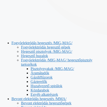
Fogyóelektródás hegesztés /MIG-MAG/
Fogyóelektródás hegesztő gépek
Hegesztő pisztolyok /MIG-MAG/
Hegesztő huzalok
Fogyóelektródás /MIG-MAG/ hegesztőpisztoly
tartozékok
Pisztolynyakak /MIG-MAG/
Áramátadók
Gázdiffúzorok
Gázterelők
Huzalvezető spirálok
Közdarabok
Egyéb alkatrészek
Bevont elektródás hegesztés /MMA/
Bevont elektródás hegesztőgépek