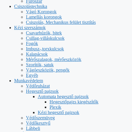
Fúrószár
Csiszolástechnika
Vágó Korongok
Lamellás korongok
Csiszolás, Mechanikus felület tisztítás
Kézi szerszámok
Csavarhúzók, bitek
Csillag-villáskulcsok
Fogók
Imbusz-,torxkulcsok
Kalapácsok
Mérőszalagok, mérőeszközök
Szorítók, satuk
Vágóeszközök, pengék
Egyéb
Munkavédelem
Védőruházat
Hegesztő pajzsok
Automata hegesztő pajzsok
Hegesztőpajzs kiegészítők
Plexik
Kézi hegesztő pajzsok
Védőszemüveg
Védőkesztyű
Lábbeli