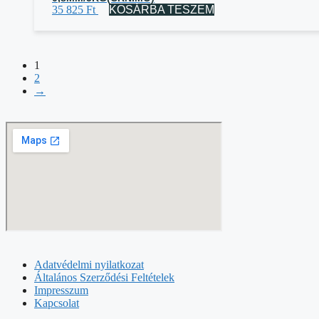
35 825
Ft
KOSÁRBA TESZEM
1
2
→
Adatvédelmi nyilatkozat
Általános Szerződési Feltételek
Impresszum
Kapcsolat