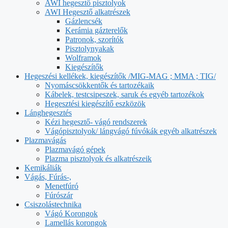
AWI hegesztő pisztolyok
AWI Hegesztő alkatrészek
Gázlencsék
Kerámia gázterelők
Patronok, szorítók
Pisztolynyakak
Wolframok
Kiegészítők
Hegeszési kellékek, kiegészítők /MIG-MAG ; MMA ; TIG/
Nyomáscsökkentők és tartozékaik
Kábelek, testcsipeszek, saruk és egyéb tartozékok
Hegesztési kiegészítő eszközök
Lánghegesztés
Kézi hegesztő- vágó rendszerek
Vágópisztolyok/ lángvágó fúvókák egyéb alkatrészek
Plazmavágás
Plazmavágó gépek
Plazma pisztolyok és alkatrészeik
Kemikáliák
Vágás, Fúrás-,
Menetfúró
Fúrószár
Csiszolástechnika
Vágó Korongok
Lamellás korongok