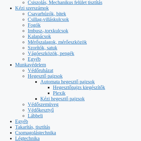
Csiszolás, Mechanikus felület tisztítás
Kézi szerszámok
Csavarhúzók, bitek
Csillag-villáskulcsok
Fogók
Imbusz-,torxkulcsok
Kalapácsok
Mérőszalagok, mérőeszközök
Szorítók, satuk
Vágóeszközök, pengék
Egyéb
Munkavédelem
Védőruházat
Hegesztő pajzsok
Automata hegesztő pajzsok
Hegesztőpajzs kiegészítők
Plexik
Kézi hegesztő pajzsok
Védőszemüveg
Védőkesztyű
Lábbeli
Egyéb
Takarítás, tisztítás
Csomagolástechnika
Légtechnika