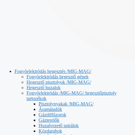
Fogyóelektródás hegesztés /MIG-MAG/
Fogyóelektródás hegesztő gépek
Hegesztő pisztolyok /MIG-MAG/
Hegesztő huzalok
Fogyóelektródás /MIG-MAG/ hegesztőpisztoly
tartozékok
Pisztolynyakak /MIG-MAG/
Áramátadók
Gázdiffúzorok
Gázterelők
Huzalvezető spirálok
Közdarabok