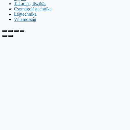
Takarítás, tisztítás
Csomagolástechnika
Légtechnika
Villamosság