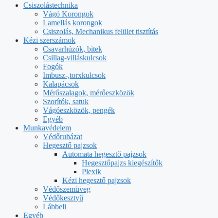
Csiszolástechnika
Vágó Korongok
Lamellás korongok
Csiszolás, Mechanikus felület tisztítás
Kézi szerszámok
Csavarhúzók, bitek
Csillag-villáskulcsok
Fogók
Imbusz-,torxkulcsok
Kalapácsok
Mérőszalagok, mérőeszközök
Szorítók, satuk
Vágóeszközök, pengék
Egyéb
Munkavédelem
Védőruházat
Hegesztő pajzsok
Automata hegesztő pajzsok
Hegesztőpajzs kiegészítők
Plexik
Kézi hegesztő pajzsok
Védőszemüveg
Védőkesztyű
Lábbeli
Egyéb