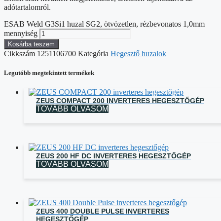
adótartalomról.
ESAB Weld G3Si1 huzal SG2, ötvözetlen, rézbevonatos 1,0mm
mennyiség
Kosárba teszem
Cikkszám
1251106700
Kategória
Hegesztő huzalok
Legutóbb megtekintett termékek
ZEUS COMPACT 200 INVERTERES HEGESZTŐGÉP
TOVÁBB OLVASOM
ZEUS 200 HF DC INVERTERES HEGESZTŐGÉP
TOVÁBB OLVASOM
ZEUS 400 DOUBLE PULSE INVERTERES
HEGESZTŐGÉP