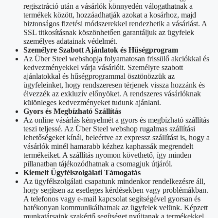
regisztráció után a vásárlók könnyedén válogathatnak a
termékek között, hozzáadhatják azokat a kosárhoz, majd
biztonságos fizetési módszerekkel rendezhetik a vásárlást. A
SSL titkosításnak köszönhetően garantáljuk az ügyfelek
személyes adatainak védelmét.
Személyre Szabott Ajánlatok és Hűségprogram
Az Über Steel webshopja folyamatosan frissülő akciókkal és
kedvezményekkel várja vásárlóit. Személyre szabott
ajánlatokkal és hűségprogrammal ösztönözzük az
ügyfeleinket, hogy rendszeresen térjenek vissza hozzánk és
élvezzék az exkluzív előnyöket. A rendszeres vásárlóknak
különleges kedvezményeket tudunk ajánlani.
Gyors és Megbízható Szállítás
Az online vásárlás kényelmét a gyors és megbízható szállítás
teszi teljessé. Az Über Steel webshop rugalmas szállítási
lehetőségeket kínál, beleértve az expressz szállítást is, hogy a
vásárlók minél hamarabb kézhez kaphassák megrendelt
termékeiket. A szállítás nyomon követhető, így minden
pillanatban tájékozódhatnak a csomagjuk útjáról.
Kiemelt Ügyfélszolgálati Támogatás
Az ügyfélszolgálati csapatunk mindenkor rendelkezésre áll,
hogy segítsen az esetleges kérdésekben vagy problémákban.
A telefonos vagy e-mail kapcsolat segítségével gyorsan és
hatékonyan kommunikálhatnak az ügyfelek velünk. Képzett
munkatársaink szakértő segítséget nyújtanak a termékekkel,