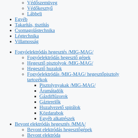
Védőszemüveg
Védőkesztyű
Lábbeli
Egyéb
Takarítás, tisztítás
Csomagolástechnika
Légtechnika
Villamosság
Fogyóelektródás hegesztés /MIG-MAG/
Fogyóelektródás hegesztő gépek
Hegesztő pisztolyok /MIG-MAG/
Hegesztő huzalok
Fogyóelektródás /MIG-MAG/ hegesztőpisztoly
tartozékok
Pisztolynyakak /MIG-MAG/
Áramátadók
Gázdiffúzorok
Gázterelők
Huzalvezető spirálok
Közdarabok
Egyéb alkatrészek
Bevont elektródás hegesztés /MMA/
Bevont elektródás hegesztőgépek
Bevont elektróda