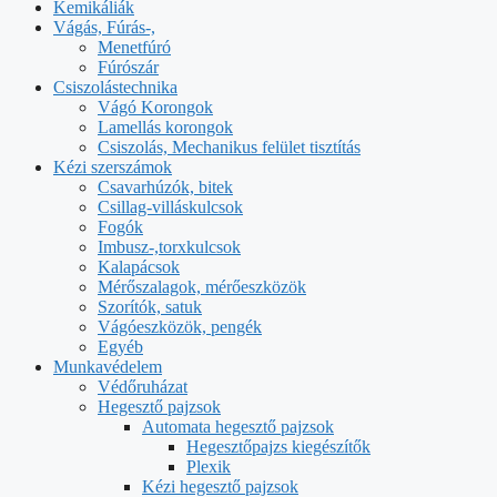
Kemikáliák
Vágás, Fúrás-,
Menetfúró
Fúrószár
Csiszolástechnika
Vágó Korongok
Lamellás korongok
Csiszolás, Mechanikus felület tisztítás
Kézi szerszámok
Csavarhúzók, bitek
Csillag-villáskulcsok
Fogók
Imbusz-,torxkulcsok
Kalapácsok
Mérőszalagok, mérőeszközök
Szorítók, satuk
Vágóeszközök, pengék
Egyéb
Munkavédelem
Védőruházat
Hegesztő pajzsok
Automata hegesztő pajzsok
Hegesztőpajzs kiegészítők
Plexik
Kézi hegesztő pajzsok