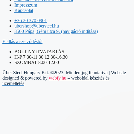
Impresszum
Kapcsolat
+36 20 370 0901
ubershop@ubersteel.hu
8500 Pápa, Gém utca 9. (navigáció indítása)
Elállás a szerződéstől
BOLT NYITVATARTÁS
H-P 7.30-11.30 12.30-16.30
SZOMBAT 8.00-12.00
Über Steel Hungary Kft. ©2023. Minden jog fenntartva | Website
designed & powered by
webfy.hu
– weboldal készítés és
üzemeltetés