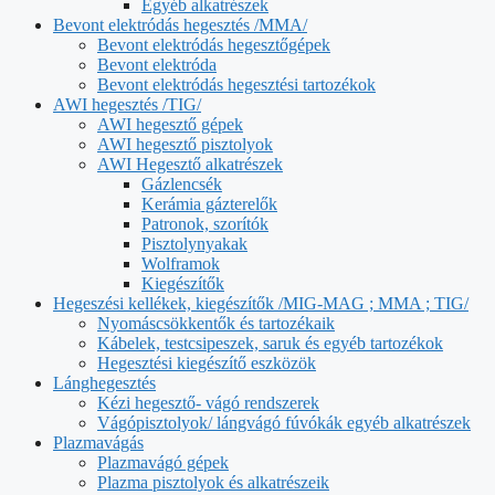
Egyéb alkatrészek
Bevont elektródás hegesztés /MMA/
Bevont elektródás hegesztőgépek
Bevont elektróda
Bevont elektródás hegesztési tartozékok
AWI hegesztés /TIG/
AWI hegesztő gépek
AWI hegesztő pisztolyok
AWI Hegesztő alkatrészek
Gázlencsék
Kerámia gázterelők
Patronok, szorítók
Pisztolynyakak
Wolframok
Kiegészítők
Hegeszési kellékek, kiegészítők /MIG-MAG ; MMA ; TIG/
Nyomáscsökkentők és tartozékaik
Kábelek, testcsipeszek, saruk és egyéb tartozékok
Hegesztési kiegészítő eszközök
Lánghegesztés
Kézi hegesztő- vágó rendszerek
Vágópisztolyok/ lángvágó fúvókák egyéb alkatrészek
Plazmavágás
Plazmavágó gépek
Plazma pisztolyok és alkatrészeik