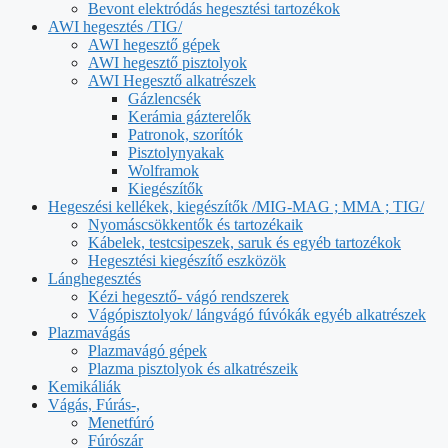
Bevont elektródás hegesztési tartozékok
AWI hegesztés /TIG/
AWI hegesztő gépek
AWI hegesztő pisztolyok
AWI Hegesztő alkatrészek
Gázlencsék
Kerámia gázterelők
Patronok, szorítók
Pisztolynyakak
Wolframok
Kiegészítők
Hegeszési kellékek, kiegészítők /MIG-MAG ; MMA ; TIG/
Nyomáscsökkentők és tartozékaik
Kábelek, testcsipeszek, saruk és egyéb tartozékok
Hegesztési kiegészítő eszközök
Lánghegesztés
Kézi hegesztő- vágó rendszerek
Vágópisztolyok/ lángvágó fúvókák egyéb alkatrészek
Plazmavágás
Plazmavágó gépek
Plazma pisztolyok és alkatrészeik
Kemikáliák
Vágás, Fúrás-,
Menetfúró
Fúrószár