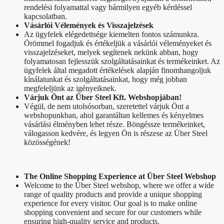
rendelési folyamattal vagy bármilyen egyéb kérdéssel
kapcsolatban.
Vásárlói Vélemények és Visszajelzések
Az ügyfelek elégedettsége kiemelten fontos számunkra.
Örömmel fogadjuk és értékeljük a vásárlói véleményeket és
visszajelzéseket, melyek segítenek nekünk abban, hogy
folyamatosan fejlesszük szolgáltatásainkat és termékeinket. Az
ügyfelek által megadott értékelések alapján finomhangoljuk
kínálatunkat és szolgáltatásainkat, hogy még jobban
megfeleljünk az igényeiknek.
Várjuk Önt az Über Steel Kft. Webshopjában!
Végül, de nem utolsósorban, szeretettel várjuk Önt a
webshopunkban, ahol garantáltan kellemes és kényelmes
vásárlási élményben lehet része. Böngéssze termékeinket,
válogasson kedvére, és legyen Ön is részese az Über Steel
közösségének!
The Online Shopping Experience at Über Steel Webshop
Welcome to the Über Steel webshop, where we offer a wide
range of quality products and provide a unique shopping
experience for every visitor. Our goal is to make online
shopping convenient and secure for our customers while
ensuring high-quality service and products.