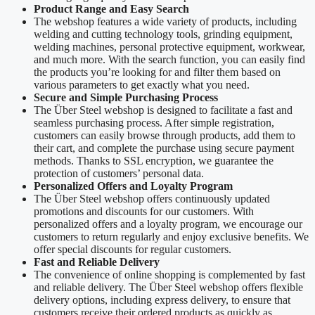
Product Range and Easy Search
The webshop features a wide variety of products, including
welding and cutting technology tools, grinding equipment,
welding machines, personal protective equipment, workwear,
and much more. With the search function, you can easily find
the products you’re looking for and filter them based on
various parameters to get exactly what you need.
Secure and Simple Purchasing Process
The Über Steel webshop is designed to facilitate a fast and
seamless purchasing process. After simple registration,
customers can easily browse through products, add them to
their cart, and complete the purchase using secure payment
methods. Thanks to SSL encryption, we guarantee the
protection of customers’ personal data.
Personalized Offers and Loyalty Program
The Über Steel webshop offers continuously updated
promotions and discounts for our customers. With
personalized offers and a loyalty program, we encourage our
customers to return regularly and enjoy exclusive benefits. We
offer special discounts for regular customers.
Fast and Reliable Delivery
The convenience of online shopping is complemented by fast
and reliable delivery. The Über Steel webshop offers flexible
delivery options, including express delivery, to ensure that
customers receive their ordered products as quickly as