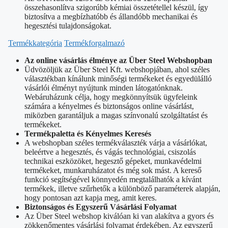
összehasonlítva szigorúbb kémiai összetétellel készül, így
biztosítva a megbízhatóbb és állandóbb mechanikai és
hegesztési tulajdonságokat.
Termékkategória
Termékforgalmazó
Az online vásárlás élménye az Über Steel Webshopban
Üdvözöljük az Über Steel Kft. webshopjában, ahol széles
választékban kínálunk minőségi termékeket és egyedülálló
vásárlói élményt nyújtunk minden látogatónknak.
Webáruházunk célja, hogy megkönnyítsük ügyfeleink
számára a kényelmes és biztonságos online vásárlást,
miközben garantáljuk a magas színvonalú szolgáltatást és
termékeket.
Termékpaletta és Kényelmes Keresés
A webshopban széles termékválaszték várja a vásárlókat,
beleértve a hegesztés, és vágás technológiai, csiszolás
technikai eszközöket, hegesztő gépeket, munkavédelmi
termékeket, munkaruházatot és még sok mást. A kereső
funkció segítségével könnyedén megtalálhatók a kívánt
termékek, illetve szűrhetők a különböző paraméterek alapján,
hogy pontosan azt kapja meg, amit keres.
Biztonságos és Egyszerű Vásárlási Folyamat
Az Über Steel webshop kiválóan ki van alakítva a gyors és
zökkenőmentes vásárlási folyamat érdekében. Az egyszerű