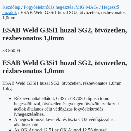
Kezdőlap
/
Fogyóelektródás hegesztés /MIG-MAG/
/
Hegesztő
huzalok
/ ESAB Weld G3Si1 huzal SG2, ötvözetlen, rézbevonatos
1,0mm
ESAB Weld G3Si1 huzal SG2, ötvözetlen,
rézbevonatos 1,0mm
33 860
Ft
ESAB Weld G3Si1 huzal SG2, ötvözetlen,
rézbevonatos 1,0mm
ESAB Weld G3Si1 huzal SG2, ötvözetlen, rézbevonatos 1,0mm
15kg
Rézbevonattal ellátott, G3Si1/ER70S-6 típusú tömör
hegesztőhuzal, ötvözetlen és gyengén ötvözött szerkezeti
acélok általános célú védőgázas fogyóelektródás
ívhegesztéséhez.
A hegesztőhuzal keverék- és tiszta CO2 védőgázzal is
alkalmazható.
Az OK Autrod 12.51 az OK Autrod 12.56 típussal