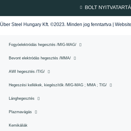
BOLT NYITVATART
Über Steel Hungary Kft. ©2023. Minden jog fenntartva | Websi
Fogyóelektródás hegesztés /MIG-MAG/
Bevont elektródás hegesztés /MMA/
AWI hegesztés /TIG/
Hegeszési kellékek, kiegészítők /MIG-MAG ; MMA ; TIG/
Lánghegesztés
Plazmavágás
Kemikáliák