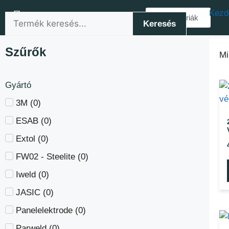
Kezd
Kategóriák
Keresés
Szűrők
Mi
Gyártó
3M
(
0
)
ESAB
(
0
)
Extol
(
0
)
FW02 - Steelite
(
0
)
Iweld
(
0
)
JASIC
(
0
)
Panelelektrode
(
0
)
Parweld
(
0
)