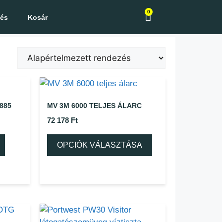
0
zés
Kosár
885
MV 3M 6000 TELJES ÁLARC
72 178
Ft
OPCIÓK VÁLASZTÁSA