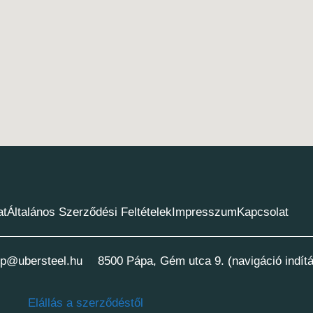
at
Általános Szerződési Feltételek
Impresszum
Kapcsolat
p@ubersteel.hu
8500 Pápa, Gém utca 9. (navigáció indít
Elállás a szerződéstől