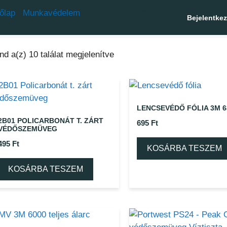
őlap
/
Munkavédelem
/ Védőszemüveg
Bejelentke
nd a(z) 10 találat megjelenítve
LENCSEVÉDŐ FÓLIA 3M 6
2B01 POLICARBONÁT T. ZÁRT
695
Ft
VÉDŐSZEMÜVEG
495
Ft
KOSÁRBA TESZEM
KOSÁRBA TESZEM