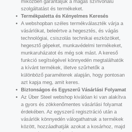
miközben garantáljuk a magas színvonalú
szolgáltatást és termékeket.
Termékpaletta és Kényelmes Keresés
A webshopban széles termékválaszték várja a
vásárlókat, beleértve a hegesztés, és vágás
technológiai, csiszolás technikai eszközöket,
hegesztő gépeket, munkavédelmi termékeket,
munkaruházatot és még sok mást. A kereső
funkció segítségével könnyedén megtalálhatók
a kívánt termékek, illetve szűrhetők a
különböző paraméterek alapján, hogy pontosan
azt kapja meg, amit keres.
Biztonságos és Egyszerű Vásárlási Folyamat
Az Über Steel webshop kiválóan ki van alakítva
a gyors és zökkenőmentes vásárlási folyamat
érdekében. Az egyszerű regisztráció után a
vásárlók könnyedén válogathatnak a termékek
között, hozzáadhatják azokat a kosárhoz, majd