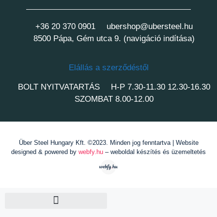
+36 20 370 0901
ubershop@ubersteel.hu
8500 Pápa, Gém utca 9. (navigáció indítása)
Elállás a szerződéstől
BOLT NYITVATARTÁS
H-P 7.30-11.30 12.30-16.30
SZOMBAT 8.00-12.00
Über Steel Hungary Kft. ©2023. Minden jog fenntartva | Website
designed & powered by
webfy.hu
– weboldal készítés és üzemeltetés
Fogyóelektródás hegesztés /MIG-MAG/
Bevont elektródás hegesztés /MMA/
AWI hegesztés /TIG/
Hegeszési kellékek, kiegészítők /MIG-MAG ; MMA ; TIG/