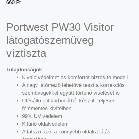
660
Ft
Portwest PW30 Visitor
látogatószemüveg
víztiszta
Tulajdonságok:
Kiváló védelmet és komfortot biztosító modell
A nagy látómező lehetővé teszi a korrekciós
szemüvegekkel együtt történő viselését is
Ütésálló polikarbonátból készül, teljesen
fémmentes kivitelben
99% UV védelem
Kitűnő oldalvédelem
Átlátszó szín a könnyebb oldalra látás