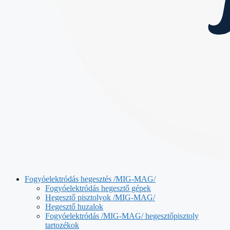
Fogyóelektródás hegesztés /MIG-MAG/
Fogyóelektródás hegesztő gépek
Hegesztő pisztolyok /MIG-MAG/
Hegesztő huzalok
Fogyóelektródás /MIG-MAG/ hegesztőpisztoly
tartozékok