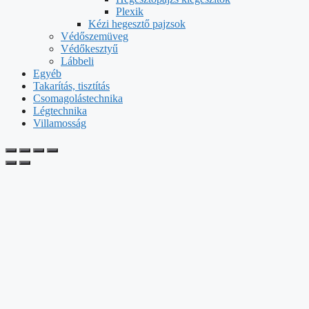
Plexik
Kézi hegesztő pajzsok
Védőszemüveg
Védőkesztyű
Lábbeli
Egyéb
Takarítás, tisztítás
Csomagolástechnika
Légtechnika
Villamosság