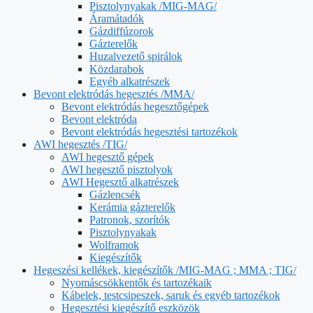
Pisztolynyakak /MIG-MAG/
Áramátadók
Gázdiffúzorok
Gázterelők
Huzalvezető spirálok
Közdarabok
Egyéb alkatrészek
Bevont elektródás hegesztés /MMA/
Bevont elektródás hegesztőgépek
Bevont elektróda
Bevont elektródás hegesztési tartozékok
AWI hegesztés /TIG/
AWI hegesztő gépek
AWI hegesztő pisztolyok
AWI Hegesztő alkatrészek
Gázlencsék
Kerámia gázterelők
Patronok, szorítók
Pisztolynyakak
Wolframok
Kiegészítők
Hegeszési kellékek, kiegészítők /MIG-MAG ; MMA ; TIG/
Nyomáscsökkentők és tartozékaik
Kábelek, testcsipeszek, saruk és egyéb tartozékok
Hegesztési kiegészítő eszközök