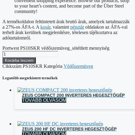
convenient shopping experience. Browse our products, shop
to your heart’s content, and become part of the Über Steel
community!
A termékoldalon feltüntetett árak bruttó árak, amelyek tartalmazzák
a 27%-os ÁFA-t. A
kosár
, valamint
pénztár
oldalakon az ÁFA-val
terhelt árak kerülnek megjelenítésre, tételesen tájékoztatva az
adótartalomról.
Portwest PS10SKR védőszemüveg_sötétített mennyiség
Kosárba teszem
Cikkszám
PS10SKR
Kategória
Védőszemüveg
Legutóbb megtekintett termékek
ZEUS COMPACT 200 INVERTERES HEGESZTŐGÉP
TOVÁBB OLVASOM
ZEUS 200 HF DC INVERTERES HEGESZTŐGÉP
TOVÁBB OLVASOM