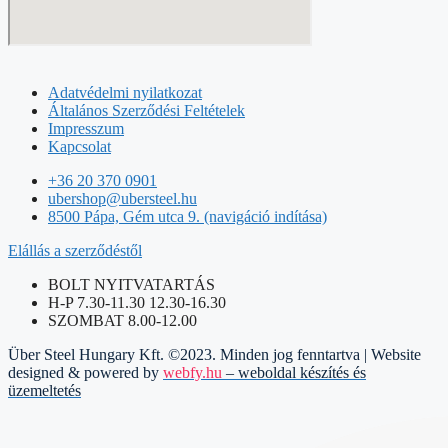
Adatvédelmi nyilatkozat
Általános Szerződési Feltételek
Impresszum
Kapcsolat
+36 20 370 0901
ubershop@ubersteel.hu
8500 Pápa, Gém utca 9. (navigáció indítása)
Elállás a szerződéstől
BOLT NYITVATARTÁS
H-P 7.30-11.30 12.30-16.30
SZOMBAT 8.00-12.00
Über Steel Hungary Kft. ©2023. Minden jog fenntartva | Website
designed & powered by
webfy.hu
– weboldal készítés és
üzemeltetés