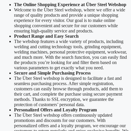
The Online Shopping Experience at Über Steel Webshop
Welcome to the Über Steel webshop, where we offer a wide
range of quality products and provide a unique shopping
experience for every visitor. Our goal is to make online
shopping convenient and secure for our customers while
ensuring high-quality service and products.
Product Range and Easy Search
The webshop features a wide variety of products, including
welding and cutting technology tools, grinding equipment,
welding machines, personal protective equipment, workwear,
and much more. With the search function, you can easily find
the products you’re looking for and filter them based on
various parameters to get exactly what you need.
Secure and Simple Purchasing Process
The Über Steel webshop is designed to facilitate a fast and
seamless purchasing process. After simple registration,
customers can easily browse through products, add them to
their cart, and complete the purchase using secure payment
methods. Thanks to SSL encryption, we guarantee the
protection of customers’ personal data.
Personalized Offers and Loyalty Program
The Über Steel webshop offers continuously updated
promotions and discounts for our customers. With
personalized offers and a loyalty program, we encourage our
customers to return regularly and enjoy exclusive benefits. We