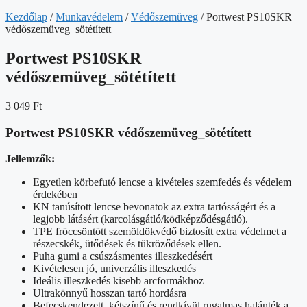
Kezdőlap
/
Munkavédelem
/
Védőszemüveg
/ Portwest PS10SKR
védőszemüveg_sötétített
Portwest PS10SKR
védőszemüveg_sötétített
3 049
Ft
Portwest PS10SKR védőszemüveg_sötétített
Jellemzők:
Egyetlen körbefutó lencse a kivételes szemfedés és védelem
érdekében
KN tanúsított lencse bevonatok az extra tartósságért és a
legjobb látásért (karcolásgátló/ködképződésgátló).
TPE fröccsöntött szemöldökvédő biztosítt extra védelmet a
részecskék, ütődések és tükröződések ellen.
Puha gumi a csúszásmentes illeszkedésért
Kivételesen jó, univerzális illeszkedés
Ideális illeszkedés kisebb arcformákhoz
Ultrakönnyű hosszan tartó hordásra
Befecskendezett, kétszínű és rendkívül rugalmas halánték a