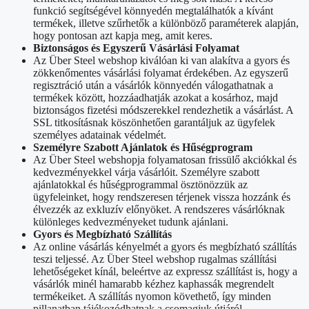
funkció segítségével könnyedén megtalálhatók a kívánt
termékek, illetve szűrhetők a különböző paraméterek alapján,
hogy pontosan azt kapja meg, amit keres.
Biztonságos és Egyszerű Vásárlási Folyamat
Az Über Steel webshop kiválóan ki van alakítva a gyors és
zökkenőmentes vásárlási folyamat érdekében. Az egyszerű
regisztráció után a vásárlók könnyedén válogathatnak a
termékek között, hozzáadhatják azokat a kosárhoz, majd
biztonságos fizetési módszerekkel rendezhetik a vásárlást. A
SSL titkosításnak köszönhetően garantáljuk az ügyfelek
személyes adatainak védelmét.
Személyre Szabott Ajánlatok és Hűségprogram
Az Über Steel webshopja folyamatosan frissülő akciókkal és
kedvezményekkel várja vásárlóit. Személyre szabott
ajánlatokkal és hűségprogrammal ösztönözzük az
ügyfeleinket, hogy rendszeresen térjenek vissza hozzánk és
élvezzék az exkluzív előnyöket. A rendszeres vásárlóknak
különleges kedvezményeket tudunk ajánlani.
Gyors és Megbízható Szállítás
Az online vásárlás kényelmét a gyors és megbízható szállítás
teszi teljessé. Az Über Steel webshop rugalmas szállítási
lehetőségeket kínál, beleértve az expressz szállítást is, hogy a
vásárlók minél hamarabb kézhez kaphassák megrendelt
termékeiket. A szállítás nyomon követhető, így minden
pillanatban tájékozódhatnak a csomagjuk útjáról.