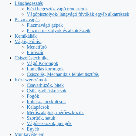
Lánghegesztés
Kézi hegesztő- vágó rendszerek
Vágópisztolyok/ lángvágó fúvókák egyéb alkatrészek
Plazmavágás
Plazmavágó gépek
Plazma pisztolyok és alkatrészeik
Kemikáliák
Vágás, Fúrás-,
Menetfúró
Fúrószár
Csiszolástechnika
Vágó Korongok
Lamellás korongok
Csiszolás, Mechanikus felület tisztítás
Kézi szerszámok
Csavarhúzók, bitek
Csillag-villáskulcsok
Fogók
Imbusz-,torxkulcsok
Kalapácsok
Mérőszalagok, mérőeszközök
Szorítók, satuk
Vágóeszközök, pengék
Egyéb
Munkavédelem