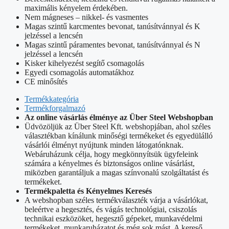
maximális kényelem érdekében.
Nem mágneses – nikkel- és vasmentes
Magas szintű karcmentes bevonat, tanúsítvánnyal és K
jelzéssel a lencsén
Magas szintű páramentes bevonat, tanúsítvánnyal és N
jelzéssel a lencsén
Kisker kihelyezést segítő csomagolás
Egyedi csomagolás automatákhoz
CE minősítés
Termékkategória
Termékforgalmazó
Az online vásárlás élménye az Über Steel Webshopban
Üdvözöljük az Über Steel Kft. webshopjában, ahol széles
választékban kínálunk minőségi termékeket és egyedülálló
vásárlói élményt nyújtunk minden látogatónknak.
Webáruházunk célja, hogy megkönnyítsük ügyfeleink
számára a kényelmes és biztonságos online vásárlást,
miközben garantáljuk a magas színvonalú szolgáltatást és
termékeket.
Termékpaletta és Kényelmes Keresés
A webshopban széles termékválaszték várja a vásárlókat,
beleértve a hegesztés, és vágás technológiai, csiszolás
technikai eszközöket, hegesztő gépeket, munkavédelmi
termékeket, munkaruházatot és még sok mást. A kereső