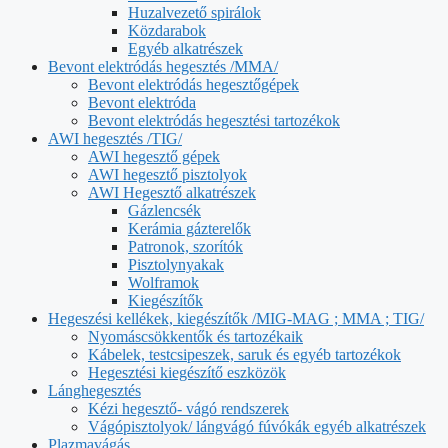
Huzalvezető spirálok
Közdarabok
Egyéb alkatrészek
Bevont elektródás hegesztés /MMA/
Bevont elektródás hegesztőgépek
Bevont elektróda
Bevont elektródás hegesztési tartozékok
AWI hegesztés /TIG/
AWI hegesztő gépek
AWI hegesztő pisztolyok
AWI Hegesztő alkatrészek
Gázlencsék
Kerámia gázterelők
Patronok, szorítók
Pisztolynyakak
Wolframok
Kiegészítők
Hegeszési kellékek, kiegészítők /MIG-MAG ; MMA ; TIG/
Nyomáscsökkentők és tartozékaik
Kábelek, testcsipeszek, saruk és egyéb tartozékok
Hegesztési kiegészítő eszközök
Lánghegesztés
Kézi hegesztő- vágó rendszerek
Vágópisztolyok/ lángvágó fúvókák egyéb alkatrészek
Plazmavágás