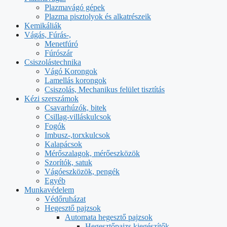
Plazmavágó gépek
Plazma pisztolyok és alkatrészeik
Kemikáliák
Vágás, Fúrás-,
Menetfúró
Fúrószár
Csiszolástechnika
Vágó Korongok
Lamellás korongok
Csiszolás, Mechanikus felület tisztítás
Kézi szerszámok
Csavarhúzók, bitek
Csillag-villáskulcsok
Fogók
Imbusz-,torxkulcsok
Kalapácsok
Mérőszalagok, mérőeszközök
Szorítók, satuk
Vágóeszközök, pengék
Egyéb
Munkavédelem
Védőruházat
Hegesztő pajzsok
Automata hegesztő pajzsok
Hegesztőpajzs kiegészítők