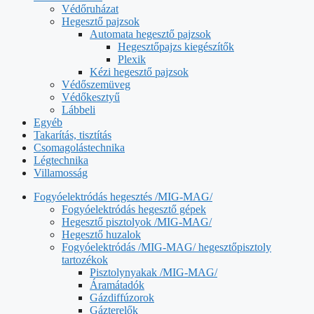
Védőruházat
Hegesztő pajzsok
Automata hegesztő pajzsok
Hegesztőpajzs kiegészítők
Plexik
Kézi hegesztő pajzsok
Védőszemüveg
Védőkesztyű
Lábbeli
Egyéb
Takarítás, tisztítás
Csomagolástechnika
Légtechnika
Villamosság
Fogyóelektródás hegesztés /MIG-MAG/
Fogyóelektródás hegesztő gépek
Hegesztő pisztolyok /MIG-MAG/
Hegesztő huzalok
Fogyóelektródás /MIG-MAG/ hegesztőpisztoly
tartozékok
Pisztolynyakak /MIG-MAG/
Áramátadók
Gázdiffúzorok
Gázterelők