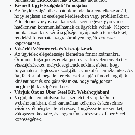
Kiemelt Ügyfélszolgálati Támogatás
Az ügyfélszolgálati csapatunk mindenkor rendelkezésre áll,
hogy segítsen az esetleges kérdésekben vagy problémákban.
A telefonos vagy e-mail kapcsolat segítségével gyorsan és
hatékonyan kommunikálhatnak az ügyfelek velünk. Képzett
munkatársaink szakértő segítséget nyújtanak a termékekkel,
rendelési folyamattal vagy bármilyen egyéb kérdéssel
kapcsolatban.
Vásárlói Vélemények és Visszajelzések
Az ügyfelek elégedettsége kiemelten fontos számunkra.
Örömmel fogadjuk és értékeljük a vásárlói véleményeket és
visszajelzéseket, melyek segítenek nekünk abban, hogy
folyamatosan fejlesszük szolgáltatásainkat és termékeinket. Az
ügyfelek által megadott értékelések alapján finomhangoljuk
kínálatunkat és szolgáltatásainkat, hogy még jobban
megfeleljünk az igényeiknek.
Várjuk Önt az Über Steel Kft. Webshopjában!
Végül, de nem utolsósorban, szeretettel várjuk Önt a
webshopunkban, ahol garantáltan kellemes és kényelmes
vásárlási élményben lehet része. Böngéssze termékeinket,
válogasson kedvére, és legyen Ön is részese az Über Steel
közösségének!