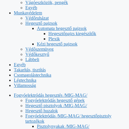
Vágóeszközök, pengék
Egyéb
Munkavédelem
Védőruházat
Hegesztő pajzsok
Automata hegesztő pajzsok
Hegesztőpajzs kiegészítők
Plexik
Kézi hegesztő pajzsok
Védőszemüveg
Védőkesztyű
Lábbeli
Egyéb
Takarítás, tisztítás
Csomagolástechnika
Légtechnika
Villamosság
Fogyóelektródás hegesztés /MIG-MAG/
Fogyóelektródás hegesztő gépek
Hegesztő pisztolyok /MIG-MAG/
Hegesztő huzalok
Fogyóelektródás /MIG-MAG/ hegesztőpisztoly
tartozékok
Pisztolynyakak /MIG-MAG/