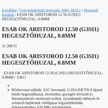
Kezdőlap
/
Fogyóelektródás hegesztés /MIG-MAG/
/
Hegesztő
huzalok
/ ESAB OK ARISTOROD 12.50 (G3SI1)
HEGESZTŐHUZAL, 0.8MM
ESAB OK ARISTOROD 12.50 (G3SI1)
HEGESZTŐHUZAL, 0.8MM
31 200
Ft
ESAB OK ARISTOROD 12.50 (G3SI1)
HEGESZTŐHUZAL, 0.8MM
ESAB OK ARISTOROD 12.50 (G3SI1) HEGESZTŐHUZAL,
0.8MM / 15KG
Rézbevonat nélküli, ASC bevonatú, G3Si1/ER70S-6 típusú
tömör hegesztőhuzal, ötvözetlen, gyengén ötvözött és
finomszemcsés szerkezeti acélok, nyomástartó edények és
szénacél hajótestek védőgázas fogyóelektródás
ívhegesztéséhez 420 MPa folyáshatárig.