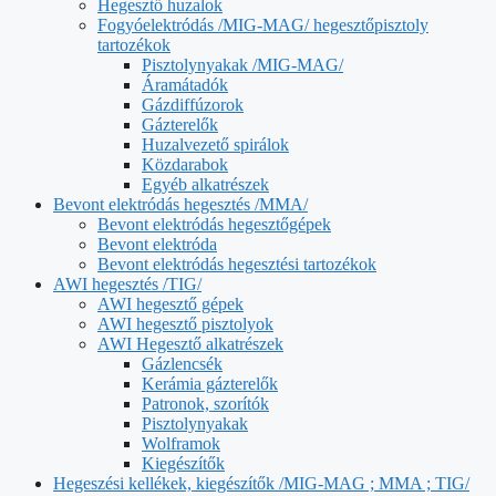
Hegesztő huzalok
Fogyóelektródás /MIG-MAG/ hegesztőpisztoly
tartozékok
Pisztolynyakak /MIG-MAG/
Áramátadók
Gázdiffúzorok
Gázterelők
Huzalvezető spirálok
Közdarabok
Egyéb alkatrészek
Bevont elektródás hegesztés /MMA/
Bevont elektródás hegesztőgépek
Bevont elektróda
Bevont elektródás hegesztési tartozékok
AWI hegesztés /TIG/
AWI hegesztő gépek
AWI hegesztő pisztolyok
AWI Hegesztő alkatrészek
Gázlencsék
Kerámia gázterelők
Patronok, szorítók
Pisztolynyakak
Wolframok
Kiegészítők
Hegeszési kellékek, kiegészítők /MIG-MAG ; MMA ; TIG/