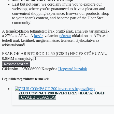
Last but not least, we cordially invite you to explore our
webshop, where you’re guaranteed to have a pleasant and
convenient shopping experience. Browse our products, shop
to your heart’s content, and become part of the Über Steel
community!
A termékoldalon feltüntetett árak bruttó árak, amelyek tartalmazzák
a 27%-os ÁFA-t. A
kosár
, valamint
pénztár
oldalakon az ÁFA-val
terhelt árak kerülnek megjelenítésre, tételesen tájékoztatva az
adótartalomról.
ESAB OK ARISTOROD 12.50 (G3SI1) HEGESZTŐHUZAL,
0.8MM mennyiség
Kosárba teszem
Cikkszám
1A50086900
Kategória
Hegesztő huzalok
Legutóbb megtekintett termékek
ZEUS COMPACT 200 INVERTERES HEGESZTŐGÉP
TOVÁBB OLVASOM