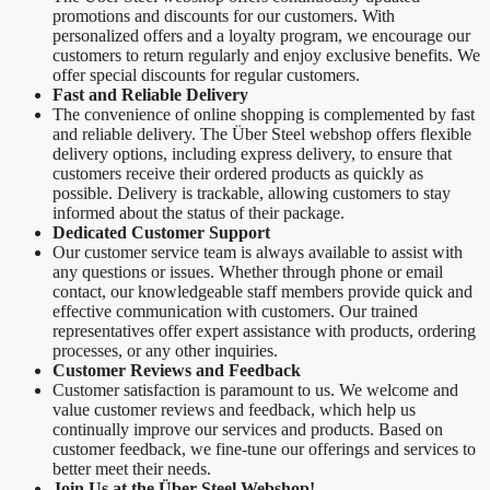
promotions and discounts for our customers. With
personalized offers and a loyalty program, we encourage our
customers to return regularly and enjoy exclusive benefits. We
offer special discounts for regular customers.
Fast and Reliable Delivery
The convenience of online shopping is complemented by fast
and reliable delivery. The Über Steel webshop offers flexible
delivery options, including express delivery, to ensure that
customers receive their ordered products as quickly as
possible. Delivery is trackable, allowing customers to stay
informed about the status of their package.
Dedicated Customer Support
Our customer service team is always available to assist with
any questions or issues. Whether through phone or email
contact, our knowledgeable staff members provide quick and
effective communication with customers. Our trained
representatives offer expert assistance with products, ordering
processes, or any other inquiries.
Customer Reviews and Feedback
Customer satisfaction is paramount to us. We welcome and
value customer reviews and feedback, which help us
continually improve our services and products. Based on
customer feedback, we fine-tune our offerings and services to
better meet their needs.
Join Us at the Über Steel Webshop!