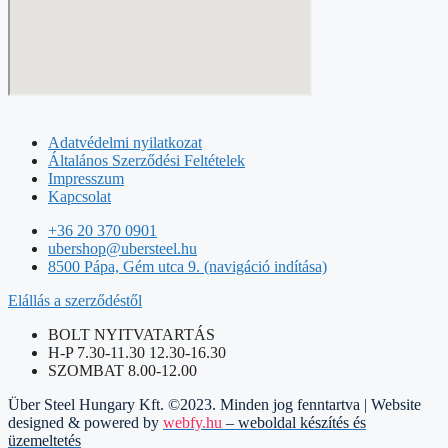
Adatvédelmi nyilatkozat
Általános Szerződési Feltételek
Impresszum
Kapcsolat
+36 20 370 0901
ubershop@ubersteel.hu
8500 Pápa, Gém utca 9. (navigáció indítása)
Elállás a szerződéstől
BOLT NYITVATARTÁS
H-P 7.30-11.30 12.30-16.30
SZOMBAT 8.00-12.00
Über Steel Hungary Kft. ©2023. Minden jog fenntartva | Website
designed & powered by
webfy.hu
– weboldal készítés és
üzemeltetés