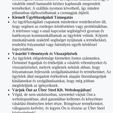
vásárlók minél hamarabb kézhez kaphassák megrendelt
termékeiket. A szállítás nyomon követhető, így minden
pillanatban tájékozódhatnak a csomagjuk útjáról.
Kiemelt Ügyfélszolgálati Támogatás
Az ügyfélszolgálati csapatunk mindenkor rendelkezésre áll,
hogy segítsen az esetleges kérdésekben vagy problémákban.
A telefonos vagy e-mail kapcsolat segítségével gyorsan és
hatékonyan kommunikálhatnak az ügyfelek velünk. Képzett
munkatársaink szakértő segítséget nyújtanak a termékekkel,
rendelési folyamattal vagy bármilyen egyéb kérdéssel
kapcsolatban.
Vásárlói Vélemények és Visszajelzések
Az ügyfelek elégedettsége kiemelten fontos számunkra.
Örömmel fogadjuk és értékeljük a vásárlói véleményeket és
visszajelzéseket, melyek segítenek nekünk abban, hogy
folyamatosan fejlesszük szolgáltatásainkat és termékeinket. Az
ügyfelek által megadott értékelések alapján finomhangoljuk
kínálatunkat és szolgáltatásainkat, hogy még jobban
megfeleljünk az igényeiknek.
Várjuk Önt az Über Steel Kft. Webshopjában!
Végül, de nem utolsósorban, szeretettel várjuk Önt a
webshopunkban, ahol garantáltan kellemes és kényelmes
vásárlási élményben lehet része. Böngéssze termékeinket,
válogasson kedvére, és legyen Ön is részese az Über Steel
közösségének!