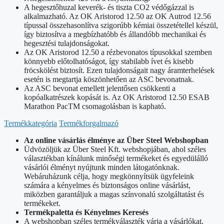
A hegesztőhuzal keverék- és tiszta CO2 védőgázzal is
alkalmazható. Az OK Aristorod 12.50 az OK Autrod 12.56
típussal összehasonlítva szigorúbb kémiai összetétellel készül,
így biztosítva a megbízhatóbb és állandóbb mechanikai és
hegesztési tulajdonságokat.
Az OK Aristorod 12.50 a rézbevonatos típusokkal szemben
könnyebb előtolhatóságot, így stabilabb ívet és kisebb
fröcskölést biztosít. Ezen tulajdonságait nagy áramterhelések
esetén is megtartja köszönhetően az ASC bevonatnak.
Az ASC bevonat emellett jelentősen csökkenti a
kopóalkatrészek kopását is. Az OK Aristorod 12.50 ESAB
Marathon PacTM csomagolásban is kapható.
Termékkategória
Termékforgalmazó
Az online vásárlás élménye az Über Steel Webshopban
Üdvözöljük az Über Steel Kft. webshopjában, ahol széles
választékban kínálunk minőségi termékeket és egyedülálló
vásárlói élményt nyújtunk minden látogatónknak.
Webáruházunk célja, hogy megkönnyítsük ügyfeleink
számára a kényelmes és biztonságos online vásárlást,
miközben garantáljuk a magas színvonalú szolgáltatást és
termékeket.
Termékpaletta és Kényelmes Keresés
A webshopban széles termékválaszték várja a vásárlókat,