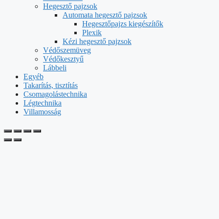
Hegesztő pajzsok
Automata hegesztő pajzsok
Hegesztőpajzs kiegészítők
Plexik
Kézi hegesztő pajzsok
Védőszemüveg
Védőkesztyű
Lábbeli
Egyéb
Takarítás, tisztítás
Csomagolástechnika
Légtechnika
Villamosság