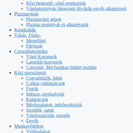
Kézi hegesztő- vágó rendszerek
Vágópisztolyok/ lángvágó fúvókák egyéb alkatrészek
Plazmavágás
Plazmavágó gépek
Plazma pisztolyok és alkatrészeik
Kemikáliák
Vágás, Fúrás-,
Menetfúró
Fúrószár
Csiszolástechnika
Vágó Korongok
Lamellás korongok
Csiszolás, Mechanikus felület tisztítás
Kézi szerszámok
Csavarhúzók, bitek
Csillag-villáskulcsok
Fogók
Imbusz-,torxkulcsok
Kalapácsok
Mérőszalagok, mérőeszközök
Szorítók, satuk
Vágóeszközök, pengék
Egyéb
Munkavédelem
Védőruházat