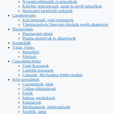
Nyomáscsökkentők és tartozékaik
Kábelek, testcsipeszek, saruk és egyéb tartozékok
Hegesztési kiegészítő eszközök
Lánghegesztés
Kézi hegesztő- vágó rendszerek
Vágópisztolyok/ lángvágó fúvókák egyéb alkatrészek
Plazmavágás
Plazmavágó gépek
Plazma pisztolyok és alkatrészeik
Kemikáliák
Vágás, Fúrás-,
Menetfúró
Fúrószár
Csiszolástechnika
Vágó Korongok
Lamellás korongok
Csiszolás, Mechanikus felület tisztítás
Kézi szerszámok
Csavarhúzók, bitek
Csillag-villáskulcsok
Fogók
Imbusz-,torxkulcsok
Kalapácsok
Mérőszalagok, mérőeszközök
Szorítók, satuk