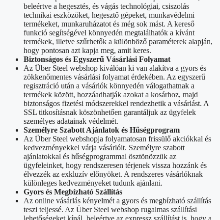
beleértve a hegesztés, és vágás technológiai, csiszolás
technikai eszközöket, hegesztő gépeket, munkavédelmi
termékeket, munkaruházatot és még sok mást. A kereső
funkció segítségével könnyedén megtalálhatók a kívánt
termékek, illetve szűrhetők a különböző paraméterek alapján,
hogy pontosan azt kapja meg, amit keres.
Biztonságos és Egyszerű Vásárlási Folyamat
Az Über Steel webshop kiválóan ki van alakítva a gyors és
zökkenőmentes vásárlási folyamat érdekében. Az egyszerű
regisztráció után a vásárlók könnyedén válogathatnak a
termékek között, hozzáadhatják azokat a kosárhoz, majd
biztonságos fizetési módszerekkel rendezhetik a vásárlást. A
SSL titkosításnak köszönhetően garantáljuk az ügyfelek
személyes adatainak védelmét.
Személyre Szabott Ajánlatok és Hűségprogram
Az Über Steel webshopja folyamatosan frissülő akciókkal és
kedvezményekkel várja vásárlóit. Személyre szabott
ajánlatokkal és hűségprogrammal ösztönözzük az
ügyfeleinket, hogy rendszeresen térjenek vissza hozzánk és
élvezzék az exkluzív előnyöket. A rendszeres vásárlóknak
különleges kedvezményeket tudunk ajánlani.
Gyors és Megbízható Szállítás
Az online vásárlás kényelmét a gyors és megbízható szállítás
teszi teljessé. Az Über Steel webshop rugalmas szállítási
lehetőségeket kínál, beleértve az expressz szállítást is, hogy a