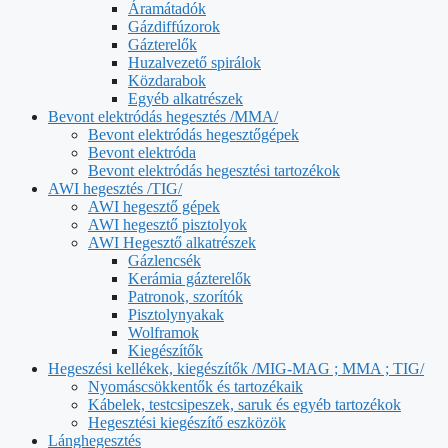
Áramátadók
Gázdiffúzorok
Gázterelők
Huzalvezető spirálok
Közdarabok
Egyéb alkatrészek
Bevont elektródás hegesztés /MMA/
Bevont elektródás hegesztőgépek
Bevont elektróda
Bevont elektródás hegesztési tartozékok
AWI hegesztés /TIG/
AWI hegesztő gépek
AWI hegesztő pisztolyok
AWI Hegesztő alkatrészek
Gázlencsék
Kerámia gázterelők
Patronok, szorítók
Pisztolynyakak
Wolframok
Kiegészítők
Hegeszési kellékek, kiegészítők /MIG-MAG ; MMA ; TIG/
Nyomáscsökkentők és tartozékaik
Kábelek, testcsipeszek, saruk és egyéb tartozékok
Hegesztési kiegészítő eszközök
Lánghegesztés