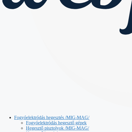
Fogyóelektródás hegesztés /MIG-MAG/
Fogyóelektródás hegesztő gépek
Hegesztő pisztolyok /MIG-MAG/