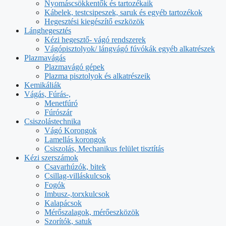
Nyomáscsökkentők és tartozékaik
Kábelek, testcsipeszek, saruk és egyéb tartozékok
Hegesztési kiegészítő eszközök
Lánghegesztés
Kézi hegesztő- vágó rendszerek
Vágópisztolyok/ lángvágó fúvókák egyéb alkatrészek
Plazmavágás
Plazmavágó gépek
Plazma pisztolyok és alkatrészeik
Kemikáliák
Vágás, Fúrás-,
Menetfúró
Fúrószár
Csiszolástechnika
Vágó Korongok
Lamellás korongok
Csiszolás, Mechanikus felület tisztítás
Kézi szerszámok
Csavarhúzók, bitek
Csillag-villáskulcsok
Fogók
Imbusz-,torxkulcsok
Kalapácsok
Mérőszalagok, mérőeszközök
Szorítók, satuk