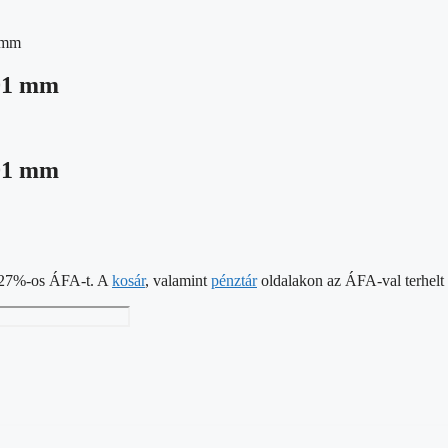
 mm
101 mm
101 mm
 a 27%-os ÁFA-t. A
kosár
, valamint
pénztár
oldalakon az ÁFA-val terhelt á