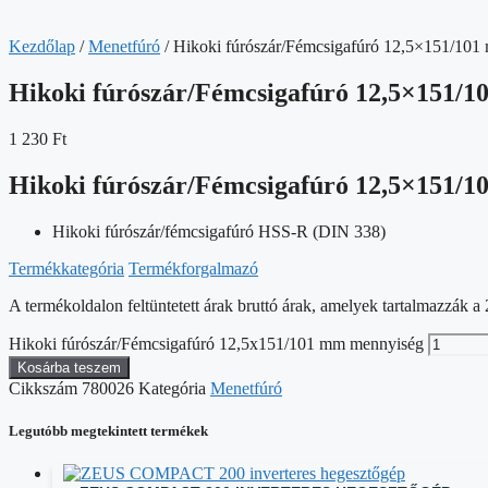
Kezdőlap
/
Menetfúró
/ Hikoki fúrószár/Fémcsigafúró 12,5×151/101
Hikoki fúrószár/Fémcsigafúró 12,5×151/
1 230
Ft
Hikoki fúrószár/Fémcsigafúró 12,5×151/
Hikoki fúrószár/fémcsigafúró HSS-R (DIN 338)
Termékkategória
Termékforgalmazó
A termékoldalon feltüntetett árak bruttó árak, amelyek tartalmazzák
Hikoki fúrószár/Fémcsigafúró 12,5x151/101 mm mennyiség
Kosárba teszem
Cikkszám
780026
Kategória
Menetfúró
Legutóbb megtekintett termékek