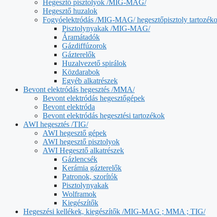
Hegesztő pisztolyok /MIG-MAG/
Hegesztő huzalok
Fogyóelektródás /MIG-MAG/ hegesztőpisztoly tartozék
Pisztolynyakak /MIG-MAG/
Áramátadók
Gázdiffúzorok
Gázterelők
Huzalvezető spirálok
Közdarabok
Egyéb alkatrészek
Bevont elektródás hegesztés /MMA/
Bevont elektródás hegesztőgépek
Bevont elektróda
Bevont elektródás hegesztési tartozékok
AWI hegesztés /TIG/
AWI hegesztő gépek
AWI hegesztő pisztolyok
AWI Hegesztő alkatrészek
Gázlencsék
Kerámia gázterelők
Patronok, szorítók
Pisztolynyakak
Wolframok
Kiegészítők
Hegeszési kellékek, kiegészítők /MIG-MAG ; MMA ; TIG/