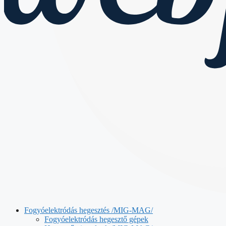
Fogyóelektródás hegesztés /MIG-MAG/
Fogyóelektródás hegesztő gépek