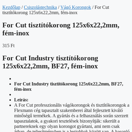
Kezdőlap
/
Csiszolástechnika
/
Vágó Korongok
/ For Cut
tisztítókorong 125x6x22,2mm, fém-inox
For Cut tisztítókorong 125x6x22,2mm,
fém-inox
315
Ft
For Cut Industry tisztítókorong
125x6x22,2mm, BF27, fém-inox
For Cut Industry tisztítókorong 125x6x22,2mm, BF27,
fém-inox
Leírás:
A For Cut professzionális vágókorongok és tisztítókorongok a
Flexmann cég tapasztalt szakemberei által fejlesztett kiváló
minőségű termékek. A gyártás és a felhasználás során szerzett
tapasztalatok, a gyakori tesztelések bizonyítják: sikerült a
partnereknek egy olyan korongot gyártani, ami nem csak
árban, de teljesítményben is a legjobbak között van. A hasonló