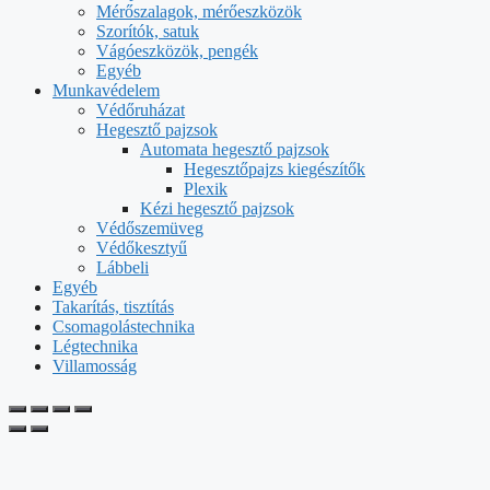
Mérőszalagok, mérőeszközök
Szorítók, satuk
Vágóeszközök, pengék
Egyéb
Munkavédelem
Védőruházat
Hegesztő pajzsok
Automata hegesztő pajzsok
Hegesztőpajzs kiegészítők
Plexik
Kézi hegesztő pajzsok
Védőszemüveg
Védőkesztyű
Lábbeli
Egyéb
Takarítás, tisztítás
Csomagolástechnika
Légtechnika
Villamosság