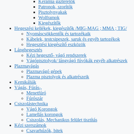
Kerámia gázterelők
Patronok, szorítók
Pisztolynyakak
Wolframok
Kiegészítők
Hegeszési kellékek, kiegészítők /MIG-MAG ; MMA ; TIG/
Nyomáscsökkentők és tartozékaik
Kábelek, testcsipeszek, saruk és egyéb tartozékok
Hegesztési kiegészítő eszközök
Lánghegesztés
Kézi hegesztő- vágó rendszerek
Vágópisztolyok/ lángvágó fúvókák egyéb alkatrészek
Plazmavágás
Plazmavágó gépek
Plazma pisztolyok és alkatrészeik
Kemikáliák
Vágás, Fúrás-,
Menetfúró
Fúrószár
Csiszolástechnika
Vágó Korongok
Lamellás korongok
Csiszolás, Mechanikus felület tisztítás
Kézi szerszámok
Csavarhúzók, bitek