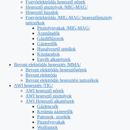
Fogyóelektródás hegesztő gépek
Hegesztő pisztolyok /MIG-MAG/
Hegesztő huzalok
Fogyóelektródás /MIG-MAG/ hegesztőpisztoly
tartozékok
Pisztolynyakak /MIG-MAG/
Áramátadók
Gázdiffúzorok
Gázterelők
Huzalvezető spirálok
Közdarabok
Egyéb alkatrészek
Bevont elektródás hegesztés /MMA/
Bevont elektródás hegesztőgépek
Bevont elektróda
Bevont elektródás hegesztési tartozékok
AWI hegesztés /TIG/
AWI hegesztő gépek
AWI hegesztő pisztolyok
AWI Hegesztő alkatrészek
Gázlencsék
Kerámia gázterelők
Patronok, szorítók
Pisztolynyakak
Wolframok