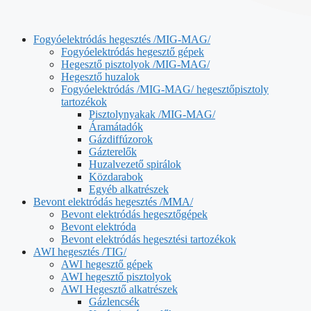
Fogyóelektródás hegesztés /MIG-MAG/
Fogyóelektródás hegesztő gépek
Hegesztő pisztolyok /MIG-MAG/
Hegesztő huzalok
Fogyóelektródás /MIG-MAG/ hegesztőpisztoly
tartozékok
Pisztolynyakak /MIG-MAG/
Áramátadók
Gázdiffúzorok
Gázterelők
Huzalvezető spirálok
Közdarabok
Egyéb alkatrészek
Bevont elektródás hegesztés /MMA/
Bevont elektródás hegesztőgépek
Bevont elektróda
Bevont elektródás hegesztési tartozékok
AWI hegesztés /TIG/
AWI hegesztő gépek
AWI hegesztő pisztolyok
AWI Hegesztő alkatrészek
Gázlencsék