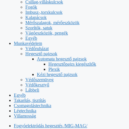
Csillag-villáskulcsok
Fogók
Imbusz-,torxkulcsok
Kalapácsok
Mérőszalagok, mérőeszközök
Szorítók, satuk
Vágóeszközök, pengék
Egyéb
Munkavédelem
Védőruházat
Hegesztő pajzsok
Automata hegesztő pajzsok
Hegesztőpajzs kiegészítők
Plexik
Kézi hegesztő pajzsok
Védőszemüveg
Védőkesztyű
Lábbeli
Egyéb
Takarítás, tisztítás
Csomagolástechnika
Légtechnika
Villamosság
Fogyóelektródás hegesztés /MIG-MAG/