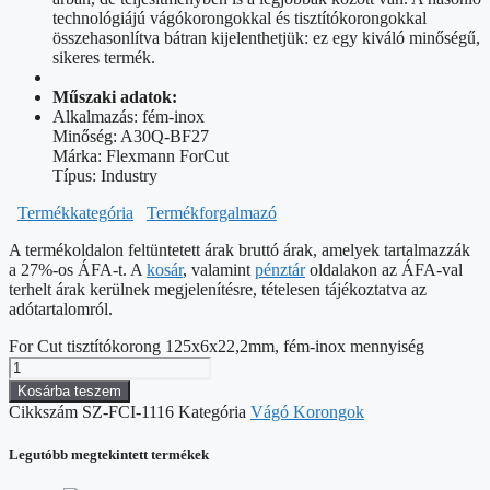
technológiájú vágókorongokkal és tisztítókorongokkal
összehasonlítva bátran kijelenthetjük: ez egy kiváló minőségű,
sikeres termék.
Műszaki adatok:
Alkalmazás: fém-inox
Minőség: A30Q-BF27
Márka: Flexmann ForCut
Típus: Industry
Termékkategória
Termékforgalmazó
A termékoldalon feltüntetett árak bruttó árak, amelyek tartalmazzák
a 27%-os ÁFA-t. A
kosár
, valamint
pénztár
oldalakon az ÁFA-val
terhelt árak kerülnek megjelenítésre, tételesen tájékoztatva az
adótartalomról.
For Cut tisztítókorong 125x6x22,2mm, fém-inox mennyiség
Kosárba teszem
Cikkszám
SZ-FCI-1116
Kategória
Vágó Korongok
Legutóbb megtekintett termékek