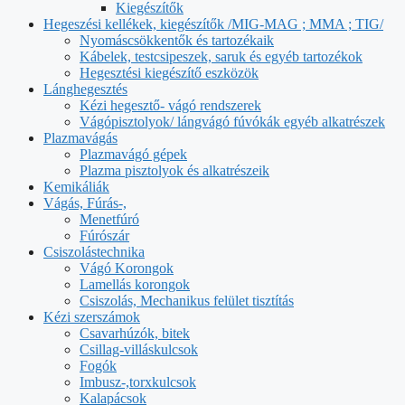
Kiegészítők
Hegeszési kellékek, kiegészítők /MIG-MAG ; MMA ; TIG/
Nyomáscsökkentők és tartozékaik
Kábelek, testcsipeszek, saruk és egyéb tartozékok
Hegesztési kiegészítő eszközök
Lánghegesztés
Kézi hegesztő- vágó rendszerek
Vágópisztolyok/ lángvágó fúvókák egyéb alkatrészek
Plazmavágás
Plazmavágó gépek
Plazma pisztolyok és alkatrészeik
Kemikáliák
Vágás, Fúrás-,
Menetfúró
Fúrószár
Csiszolástechnika
Vágó Korongok
Lamellás korongok
Csiszolás, Mechanikus felület tisztítás
Kézi szerszámok
Csavarhúzók, bitek
Csillag-villáskulcsok
Fogók
Imbusz-,torxkulcsok
Kalapácsok