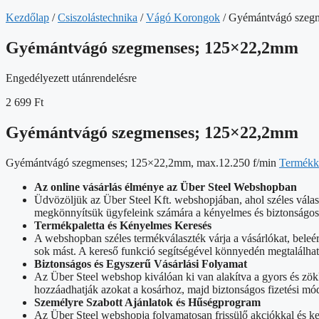
Kezdőlap
/
Csiszolástechnika
/
Vágó Korongok
/ Gyémántvágó szeg
Gyémántvágó szegmenses; 125×22,2mm
Engedélyezett utánrendelésre
2 699
Ft
Gyémántvágó szegmenses; 125×22,2mm
Gyémántvágó szegmenses; 125×22,2mm, max.12.250 f/min
Termékk
Az online vásárlás élménye az Über Steel Webshopban
Üdvözöljük az Über Steel Kft. webshopjában, ahol széles vála
megkönnyítsük ügyfeleink számára a kényelmes és biztonságos o
Termékpaletta és Kényelmes Keresés
A webshopban széles termékválaszték várja a vásárlókat, beleé
sok mást. A kereső funkció segítségével könnyedén megtalálhat
Biztonságos és Egyszerű Vásárlási Folyamat
Az Über Steel webshop kiválóan ki van alakítva a gyors és zök
hozzáadhatják azokat a kosárhoz, majd biztonságos fizetési mód
Személyre Szabott Ajánlatok és Hűségprogram
Az Über Steel webshopja folyamatosan frissülő akciókkal és k