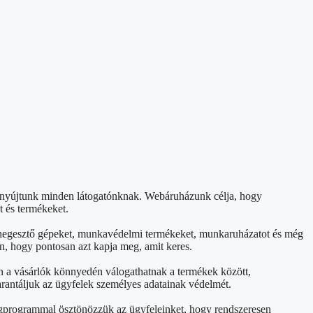
t nyújtunk minden látogatónknak. Webáruházunk célja, hogy
t és termékeket.
et, hegesztő gépeket, munkavédelmi termékeket, munkaruházatot és még
n, hogy pontosan azt kapja meg, amit keres.
án a vásárlók könnyedén válogathatnak a termékek között,
arantáljuk az ügyfelek személyes adatainak védelmét.
ségprogrammal ösztönözzük az ügyfeleinket, hogy rendszeresen