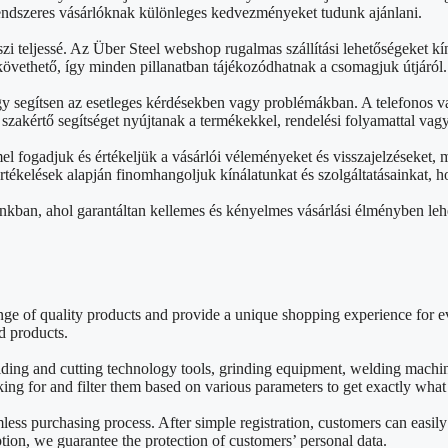
rendszeres vásárlóknak különleges kedvezményeket tudunk ajánlani.
zi teljessé. Az Über Steel webshop rugalmas szállítási lehetőségeket kín
övethető, így minden pillanatban tájékozódhatnak a csomagjuk útjáról.
gy segítsen az esetleges kérdésekben vagy problémákban. A telefonos v
akértő segítséget nyújtanak a termékekkel, rendelési folyamattal vag
 fogadjuk és értékeljük a vásárlói véleményeket és visszajelzéseket,
 értékelések alapján finomhangoljuk kínálatunkat és szolgáltatásainkat
nkban, ahol garantáltan kellemes és kényelmes vásárlási élményben leh
e of quality products and provide a unique shopping experience for ev
d products.
lding and cutting technology tools, grinding equipment, welding mach
king for and filter them based on various parameters to get exactly wha
mless purchasing process. After simple registration, customers can easil
on, we guarantee the protection of customers’ personal data.