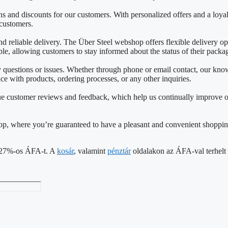
 and discounts for our customers. With personalized offers and a loya
 customers.
reliable delivery. The Über Steel webshop offers flexible delivery opti
able, allowing customers to stay informed about the status of their packa
ny questions or issues. Whether through phone or email contact, our k
nce with products, ordering processes, or any other inquiries.
e customer reviews and feedback, which help us continually improve o
shop, where you’re guaranteed to have a pleasant and convenient shoppin
 a 27%-os ÁFA-t. A
kosár
, valamint
pénztár
oldalakon az ÁFA-val terhelt á