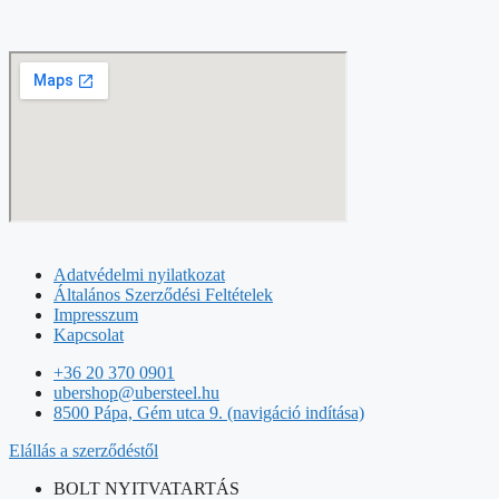
Adatvédelmi nyilatkozat
Általános Szerződési Feltételek
Impresszum
Kapcsolat
+36 20 370 0901
ubershop@ubersteel.hu
8500 Pápa, Gém utca 9. (navigáció indítása)
Elállás a szerződéstől
BOLT NYITVATARTÁS