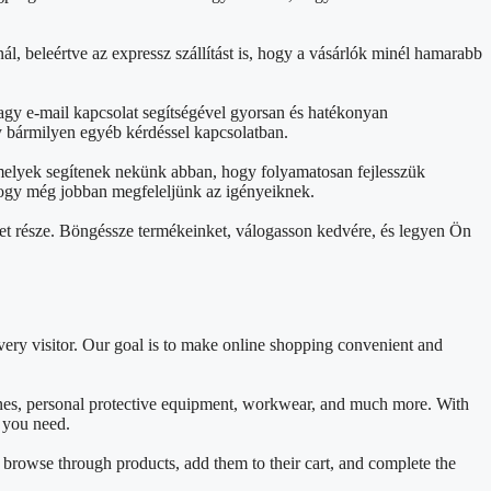
ál, beleértve az expressz szállítást is, hogy a vásárlók minél hamarabb
agy e-mail kapcsolat segítségével gyorsan és hatékonyan
y bármilyen egyéb kérdéssel kapcsolatban.
 melyek segítenek nekünk abban, hogy folyamatosan fejlesszük
, hogy még jobban megfeleljünk az igényeiknek.
et része. Böngéssze termékeinket, válogasson kedvére, és legyen Ön
ery visitor. Our goal is to make online shopping convenient and
ines, personal protective equipment, workwear, and much more. With
t you need.
y browse through products, add them to their cart, and complete the