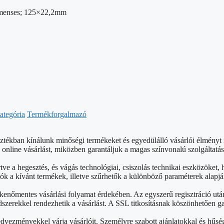
menses; 125×22,2mm
ategória
Termékforgalmazó
sztékban kínálunk minőségi termékeket és egyedülálló vásárlói élmény
nline vásárlást, miközben garantáljuk a magas színvonalú szolgáltatás
rtve a hegesztés, és vágás technológiai, csiszolás technikai eszközök
ók a kívánt termékek, illetve szűrhetők a különböző paraméterek alapjá
kenőmentes vásárlási folyamat érdekében. Az egyszerű regisztráció ut
szerekkel rendezhetik a vásárlást. A SSL titkosításnak köszönhetően g
edvezményekkel várja vásárlóit. Személyre szabott ajánlatokkal és hű