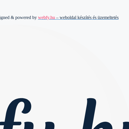
signed & powered by
webfy.hu
– weboldal készítés és üzemeltetés