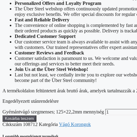
Personalized Offers and Loyalty Program
The Über Steel webshop offers continuously updated promotions
enjoy exclusive benefits. We offer special discounts for regular
Fast and Reliable Delivery
The convenience of online shopping is complemented by fast and 
their ordered products as quickly as possible. Delivery is track
Dedicated Customer Support
Our customer service team is always available to assist with a
with customers. Our trained representatives offer expert assista
Customer Reviews and Feedback
Customer satisfaction is paramount to us. We welcome and valu
our offerings and services to better meet their needs.
Join Us at the Über Steel Webshop!
Last but not least, we cordially invite you to explore our web
become part of the Über Steel community!
A termékoldalon feltüntetett árak bruttó árak, amelyek tartalmazzák
Engedélyezett utánrendelésre
Gyémántvágó szegmenses; 125×22,2mm mennyiség
Kosárba teszem
Cikkszám
108712
Kategória
Vágó Korongok
Legutóbb megtekintett termékek