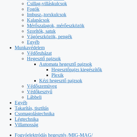
Csillag-villáskulcsok
Fogók
Imbusz-,torxkulcsok
Kalapácsok
Mérőszalagok, mérőeszközök
Szorítók, satuk
Vágóeszközök, pengék
Egyéb
Munkavédelem
Védőruházat
Hegesztő pajzsok
Automata hegesztő pajzsok
Hegesztőpajzs kiegészítők
Plexik
Kézi hegesztő pajzsok
Védőszemüveg
Védőkesztyű
Lábbeli
Egyéb
Takarítás, tisztítás
Csomagolástechnika
Légtechnika
Villamosság
Fogyóelektródás hegesztés /MIG-MAG/