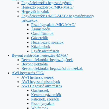
Fogyóelektródás hegesztő gépek
Hegesztő pisztolyok /MIG-MAG/
Hegesztő huzalok
Fogyóelektródás /MIG-MAG/ hegesztőpisztoly
tartozékok
Pisztolynyakak /MIG-MAG/
Áramátadók
Gázdiffúzorok
Gázterelők
Huzalvezető spirálok
Közdarabok
Egyéb alkatrészek
Bevont elektródás hegesztés /MMA/
Bevont elektródás hegesztőgépek
Bevont elektróda
Bevont elektródás hegesztési tartozékok
AWI hegesztés /TIG/
AWI hegesztő gépek
AWI hegesztő pisztolyok
AWI Hegesztő alkatrészek
Gázlencsék
Kerámia gázterelők
Patronok, szorítók
Pisztolynyakak
Wolframok