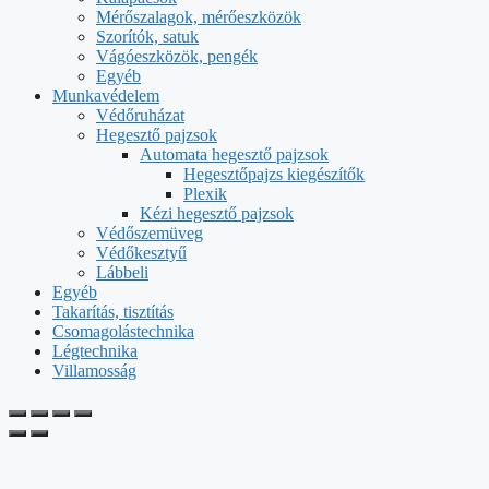
Mérőszalagok, mérőeszközök
Szorítók, satuk
Vágóeszközök, pengék
Egyéb
Munkavédelem
Védőruházat
Hegesztő pajzsok
Automata hegesztő pajzsok
Hegesztőpajzs kiegészítők
Plexik
Kézi hegesztő pajzsok
Védőszemüveg
Védőkesztyű
Lábbeli
Egyéb
Takarítás, tisztítás
Csomagolástechnika
Légtechnika
Villamosság