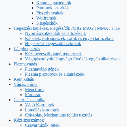
Kerámia gázterelők
Patronok, szorítók
Pisztolynyakak
Wolframok
Kiegészítők
Hegeszési kellékek, kiegészítők /MIG-MAG ; MMA ; TIG/
Nyomáscsökkentők és tartozékaik
Kábelek, testcsipeszek, saruk és egyéb tartozékok
Hegesztési kiegészítő eszközök
Lánghegesztés
Kézi hegesztő- vágó rendszerek
Vágópisztolyok/ lángvágó fúvókák egyéb alkatrészek
Plazmavágás
Plazmavágó gépek
Plazma pisztolyok és alkatrészeik
Kemikáliák
Vágás, Fúrás-,
Menetfúró
Fúrószár
Csiszolástechnika
Vágó Korongok
Lamellás korongok
Csiszolás, Mechanikus felület tisztítás
Kézi szerszámok
Csavarhúzók, bitek