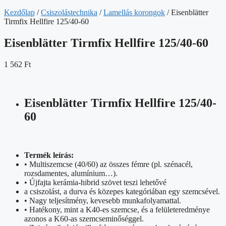
Kezdőlap
/
Csiszolástechnika
/
Lamellás korongok
/ Eisenblätter
Tirmfix Hellfire 125/40-60
Eisenblätter Tirmfix Hellfire 125/40-60
1 562
Ft
Eisenblätter Tirmfix Hellfire 125/40-
60
Termék leírás:
• Multiszemcse (40/60) az összes fémre (pl. szénacél,
rozsdamentes, alumínium…).
• Újfajta kerámia-hibrid szövet teszi lehetővé
a csiszolást, a durva és közepes kategóriában egy szemcsével.
• Nagy teljesítmény, kevesebb munkafolyamattal.
• Hatékony, mint a K40-es szemcse, és a felületeredménye
azonos a K60-as szemcseminőséggel.