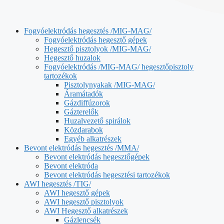
Fogyóelektródás hegesztés /MIG-MAG/
Fogyóelektródás hegesztő gépek
Hegesztő pisztolyok /MIG-MAG/
Hegesztő huzalok
Fogyóelektródás /MIG-MAG/ hegesztőpisztoly
tartozékok
Pisztolynyakak /MIG-MAG/
Áramátadók
Gázdiffúzorok
Gázterelők
Huzalvezető spirálok
Közdarabok
Egyéb alkatrészek
Bevont elektródás hegesztés /MMA/
Bevont elektródás hegesztőgépek
Bevont elektróda
Bevont elektródás hegesztési tartozékok
AWI hegesztés /TIG/
AWI hegesztő gépek
AWI hegesztő pisztolyok
AWI Hegesztő alkatrészek
Gázlencsék