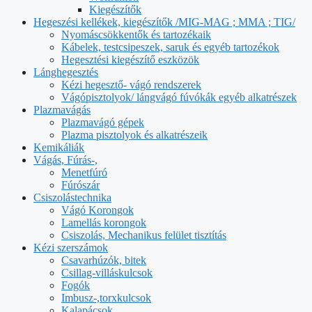
Kiegészítők
Hegeszési kellékek, kiegészítők /MIG-MAG ; MMA ; TIG/
Nyomáscsökkentők és tartozékaik
Kábelek, testcsipeszek, saruk és egyéb tartozékok
Hegesztési kiegészítő eszközök
Lánghegesztés
Kézi hegesztő- vágó rendszerek
Vágópisztolyok/ lángvágó fúvókák egyéb alkatrészek
Plazmavágás
Plazmavágó gépek
Plazma pisztolyok és alkatrészeik
Kemikáliák
Vágás, Fúrás-,
Menetfúró
Fúrószár
Csiszolástechnika
Vágó Korongok
Lamellás korongok
Csiszolás, Mechanikus felület tisztítás
Kézi szerszámok
Csavarhúzók, bitek
Csillag-villáskulcsok
Fogók
Imbusz-,torxkulcsok
Kalapácsok