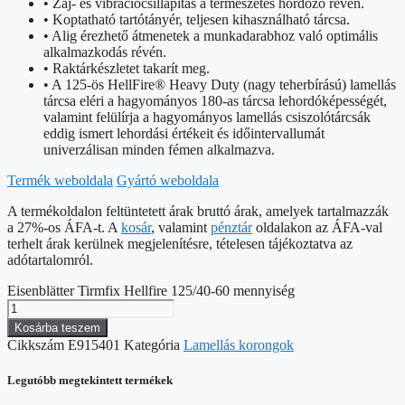
• Zaj- és vibrációcsillapítás a természetes hordozó révén.
• Koptatható tartótányér, teljesen kihasználható tárcsa.
• Alig érezhető átmenetek a munkadarabhoz való optimális
alkalmazkodás révén.
• Raktárkészletet takarít meg.
• A 125-ös HellFire® Heavy Duty (nagy teherbírású) lamellás
tárcsa eléri a hagyományos 180-as tárcsa lehordóképességét,
valamint felülírja a hagyományos lamellás csiszolótárcsák
eddig ismert lehordási értékeit és időintervallumát
univerzálisan minden fémen alkalmazva.
Termék weboldala
Gyártó weboldala
A termékoldalon feltüntetett árak bruttó árak, amelyek tartalmazzák
a 27%-os ÁFA-t. A
kosár
, valamint
pénztár
oldalakon az ÁFA-val
terhelt árak kerülnek megjelenítésre, tételesen tájékoztatva az
adótartalomról.
Eisenblätter Tirmfix Hellfire 125/40-60 mennyiség
Kosárba teszem
Cikkszám
E915401
Kategória
Lamellás korongok
Legutóbb megtekintett termékek