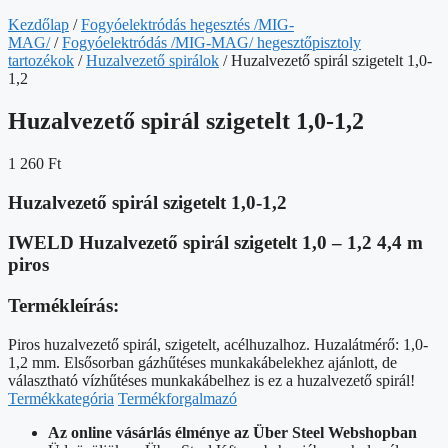
Kezdőlap
/
Fogyóelektródás hegesztés /MIG-
MAG/
/
Fogyóelektródás /MIG-MAG/ hegesztőpisztoly
tartozékok
/
Huzalvezető spirálok
/ Huzalvezető spirál szigetelt 1,0-
1,2
Huzalvezető spirál szigetelt 1,0-1,2
1 260
Ft
Huzalvezető spirál szigetelt 1,0-1,2
IWELD Huzalvezető spirál szigetelt 1,0 – 1,2 4,4 m
piros
Termékleírás:
Piros huzalvezető spirál, szigetelt, acélhuzalhoz. Huzalátmérő: 1,0-
1,2 mm. Elsősorban gázhűtéses munkakábelekhez ajánlott, de
választható vízhűtéses munkakábelhez is ez a huzalvezető spirál!
Termékkategória
Termékforgalmazó
Az online vásárlás élménye az Über Steel Webshopban