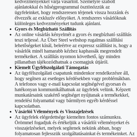
kedvezményekkel várja vásárlóit. Személyre szabott
ajánlatokkal és hűségprogrammal ösztönözzük az
ügyfeleinket, hogy rendszeresen térjenek vissza hozzánk és
élvezzék az exkluzív előnyöket. A rendszeres vásárlóknak
különleges kedvezményeket tudunk ajánlani.
Gyors és Megbízható Szállítás
Az online vásárlás kényelmét a gyors és megbízható szállítás
teszi teljessé. Az Über Steel webshop rugalmas szállítási
lehetőségeket kínál, beleértve az expressz szállítást is, hogy a
vásárlók minél hamarabb kézhez kaphassák megrendelt
termékeiket. A szállítás nyomon követhető, így minden
pillanatban tájékozódhatnak a csomagjuk útjáról.
Kiemelt Ügyfélszolgálati Támogatás
Az ügyfélszolgálati csapatunk mindenkor rendelkezésre áll,
hogy segítsen az esetleges kérdésekben vagy problémákban.
A telefonos vagy e-mail kapcsolat segítségével gyorsan és
hatékonyan kommunikálhatnak az ügyfelek velünk. Képzett
munkatársaink szakértő segítséget nyújtanak a termékekkel,
rendelési folyamattal vagy bármilyen egyéb kérdéssel
kapcsolatban.
Vásárlói Vélemények és Visszajelzések
Az ügyfelek elégedettsége kiemelten fontos számunkra.
Örömmel fogadjuk és értékeljük a vásárlói véleményeket és
visszajelzéseket, melyek segítenek nekünk abban, hogy
folyamatosan fejlesszük szolgáltatásainkat és termékeinket. Az