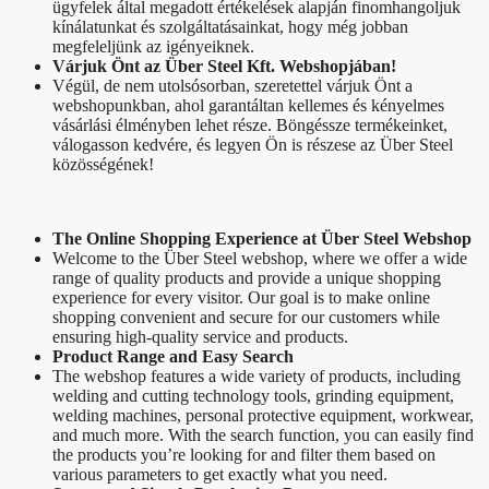
ügyfelek által megadott értékelések alapján finomhangoljuk
kínálatunkat és szolgáltatásainkat, hogy még jobban
megfeleljünk az igényeiknek.
Várjuk Önt az Über Steel Kft. Webshopjában!
Végül, de nem utolsósorban, szeretettel várjuk Önt a
webshopunkban, ahol garantáltan kellemes és kényelmes
vásárlási élményben lehet része. Böngéssze termékeinket,
válogasson kedvére, és legyen Ön is részese az Über Steel
közösségének!
The Online Shopping Experience at Über Steel Webshop
Welcome to the Über Steel webshop, where we offer a wide
range of quality products and provide a unique shopping
experience for every visitor. Our goal is to make online
shopping convenient and secure for our customers while
ensuring high-quality service and products.
Product Range and Easy Search
The webshop features a wide variety of products, including
welding and cutting technology tools, grinding equipment,
welding machines, personal protective equipment, workwear,
and much more. With the search function, you can easily find
the products you’re looking for and filter them based on
various parameters to get exactly what you need.