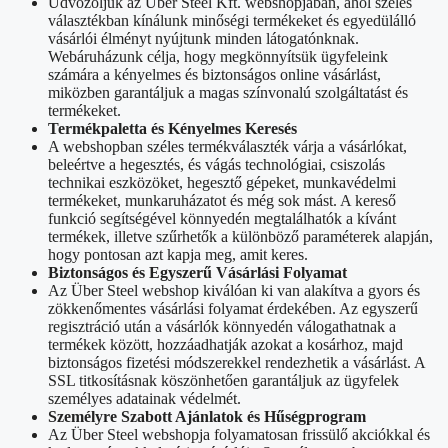
Üdvözöljük az Über Steel Kft. webshopjában, ahol széles
választékban kínálunk minőségi termékeket és egyedülálló
vásárlói élményt nyújtunk minden látogatónknak.
Webáruházunk célja, hogy megkönnyítsük ügyfeleink
számára a kényelmes és biztonságos online vásárlást,
miközben garantáljuk a magas színvonalú szolgáltatást és
termékeket.
Termékpaletta és Kényelmes Keresés
A webshopban széles termékválaszték várja a vásárlókat,
beleértve a hegesztés, és vágás technológiai, csiszolás
technikai eszközöket, hegesztő gépeket, munkavédelmi
termékeket, munkaruházatot és még sok mást. A kereső
funkció segítségével könnyedén megtalálhatók a kívánt
termékek, illetve szűrhetők a különböző paraméterek alapján,
hogy pontosan azt kapja meg, amit keres.
Biztonságos és Egyszerű Vásárlási Folyamat
Az Über Steel webshop kiválóan ki van alakítva a gyors és
zökkenőmentes vásárlási folyamat érdekében. Az egyszerű
regisztráció után a vásárlók könnyedén válogathatnak a
termékek között, hozzáadhatják azokat a kosárhoz, majd
biztonságos fizetési módszerekkel rendezhetik a vásárlást. A
SSL titkosításnak köszönhetően garantáljuk az ügyfelek
személyes adatainak védelmét.
Személyre Szabott Ajánlatok és Hűségprogram
Az Über Steel webshopja folyamatosan frissülő akciókkal és