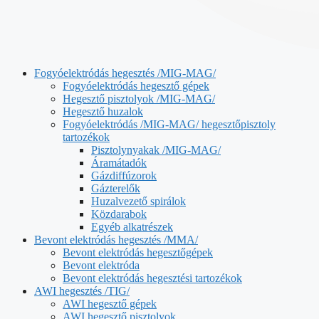
Fogyóelektródás hegesztés /MIG-MAG/
Fogyóelektródás hegesztő gépek
Hegesztő pisztolyok /MIG-MAG/
Hegesztő huzalok
Fogyóelektródás /MIG-MAG/ hegesztőpisztoly
tartozékok
Pisztolynyakak /MIG-MAG/
Áramátadók
Gázdiffúzorok
Gázterelők
Huzalvezető spirálok
Közdarabok
Egyéb alkatrészek
Bevont elektródás hegesztés /MMA/
Bevont elektródás hegesztőgépek
Bevont elektróda
Bevont elektródás hegesztési tartozékok
AWI hegesztés /TIG/
AWI hegesztő gépek
AWI hegesztő pisztolyok