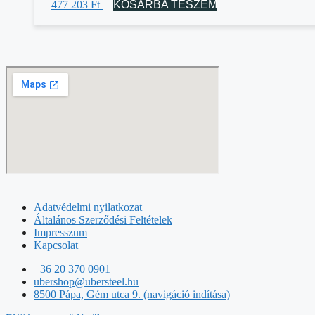
477 203
Ft
KOSÁRBA TESZEM
Adatvédelmi nyilatkozat
Általános Szerződési Feltételek
Impresszum
Kapcsolat
+36 20 370 0901
ubershop@ubersteel.hu
8500 Pápa, Gém utca 9. (navigáció indítása)