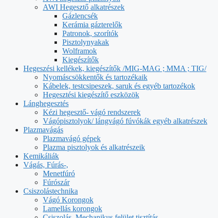
AWI Hegesztő alkatrészek
Gázlencsék
Kerámia gázterelők
Patronok, szorítók
Pisztolynyakak
Wolframok
Kiegészítők
Hegeszési kellékek, kiegészítők /MIG-MAG ; MMA ; TIG/
Nyomáscsökkentők és tartozékaik
Kábelek, testcsipeszek, saruk és egyéb tartozékok
Hegesztési kiegészítő eszközök
Lánghegesztés
Kézi hegesztő- vágó rendszerek
Vágópisztolyok/ lángvágó fúvókák egyéb alkatrészek
Plazmavágás
Plazmavágó gépek
Plazma pisztolyok és alkatrészeik
Kemikáliák
Vágás, Fúrás-,
Menetfúró
Fúrószár
Csiszolástechnika
Vágó Korongok
Lamellás korongok
Csiszolás, Mechanikus felület tisztítás