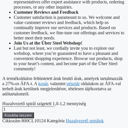
representatives offer expert assistance with products, ordering
processes, or any other inquiries.
Customer Reviews and Feedback
Customer satisfaction is paramount to us. We welcome and
value customer reviews and feedback, which help us
continually improve our services and products. Based on
customer feedback, we fine-tune our offerings and services to
better meet their needs.
Join Us at the Über Steel Webshop!
Last but not least, we cordially invite you to explore our
webshop, where you’re guaranteed to have a pleasant and
convenient shopping experience. Browse our products, shop
to your heart’s content, and become part of the Über Steel
community!
A termékoldalon feltüntetett árak bruttó árak, amelyek tartalmazzák
a 27%-os ÁFA-t. A
kosár
, valamint
pénztár
oldalakon az ÁFA-val
terhelt árak kerülnek megjelenítésre, tételesen tájékoztatva az
adótartalomról.
Huzalvezető spirál szigetelt 1,0-1,2 mennyiség
Kosárba teszem
Cikkszám
800CL10124
Kategória
Huzalvezető spirálok