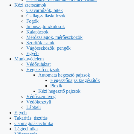
Kézi szerszámok
Csavarhúzók, bitek
Csillag-villáskulcsok
Fogók
Imbusz-,torxkulcsok
Kalapácsok
Mérőszalagok, mérőeszközök
Szorítók, satuk
Vágóeszközök, pengék
Egyéb
Munkavédelem
Védőruházat
Hegesztő pajzsok
Automata hegesztő pajzsok
Hegesztőpajzs kiegészítők
Plexik
Kézi hegesztő pajzsok
Védőszemüveg
Védőkesztyű
Lábbeli
Egyéb
Takarítás, tisztítás
Csomagolástechnika
Légtechnika