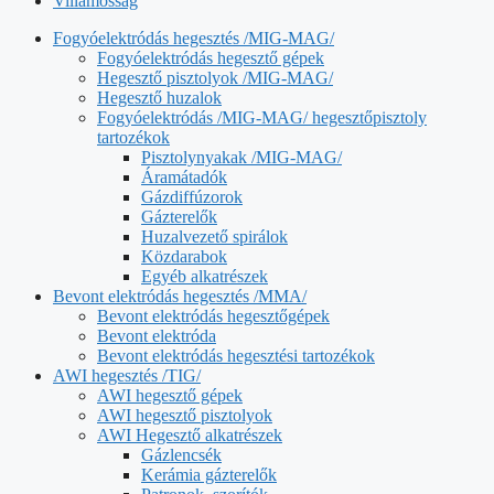
Villamosság
Fogyóelektródás hegesztés /MIG-MAG/
Fogyóelektródás hegesztő gépek
Hegesztő pisztolyok /MIG-MAG/
Hegesztő huzalok
Fogyóelektródás /MIG-MAG/ hegesztőpisztoly
tartozékok
Pisztolynyakak /MIG-MAG/
Áramátadók
Gázdiffúzorok
Gázterelők
Huzalvezető spirálok
Közdarabok
Egyéb alkatrészek
Bevont elektródás hegesztés /MMA/
Bevont elektródás hegesztőgépek
Bevont elektróda
Bevont elektródás hegesztési tartozékok
AWI hegesztés /TIG/
AWI hegesztő gépek
AWI hegesztő pisztolyok
AWI Hegesztő alkatrészek
Gázlencsék
Kerámia gázterelők