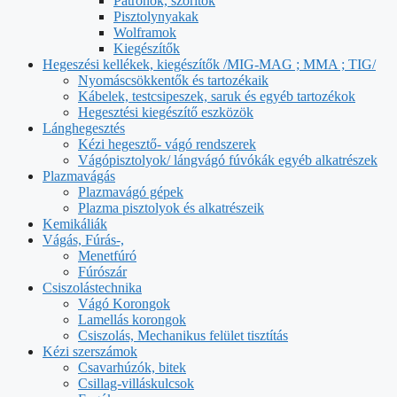
Patronok, szorítók
Pisztolynyakak
Wolframok
Kiegészítők
Hegeszési kellékek, kiegészítők /MIG-MAG ; MMA ; TIG/
Nyomáscsökkentők és tartozékaik
Kábelek, testcsipeszek, saruk és egyéb tartozékok
Hegesztési kiegészítő eszközök
Lánghegesztés
Kézi hegesztő- vágó rendszerek
Vágópisztolyok/ lángvágó fúvókák egyéb alkatrészek
Plazmavágás
Plazmavágó gépek
Plazma pisztolyok és alkatrészeik
Kemikáliák
Vágás, Fúrás-,
Menetfúró
Fúrószár
Csiszolástechnika
Vágó Korongok
Lamellás korongok
Csiszolás, Mechanikus felület tisztítás
Kézi szerszámok
Csavarhúzók, bitek
Csillag-villáskulcsok