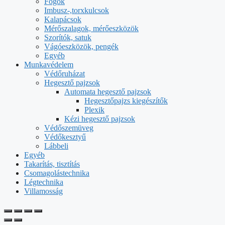
Fogók
Imbusz-,torxkulcsok
Kalapácsok
Mérőszalagok, mérőeszközök
Szorítók, satuk
Vágóeszközök, pengék
Egyéb
Munkavédelem
Védőruházat
Hegesztő pajzsok
Automata hegesztő pajzsok
Hegesztőpajzs kiegészítők
Plexik
Kézi hegesztő pajzsok
Védőszemüveg
Védőkesztyű
Lábbeli
Egyéb
Takarítás, tisztítás
Csomagolástechnika
Légtechnika
Villamosság