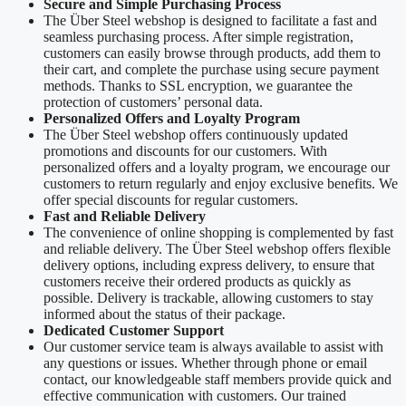
Secure and Simple Purchasing Process
The Über Steel webshop is designed to facilitate a fast and
seamless purchasing process. After simple registration,
customers can easily browse through products, add them to
their cart, and complete the purchase using secure payment
methods. Thanks to SSL encryption, we guarantee the
protection of customers’ personal data.
Personalized Offers and Loyalty Program
The Über Steel webshop offers continuously updated
promotions and discounts for our customers. With
personalized offers and a loyalty program, we encourage our
customers to return regularly and enjoy exclusive benefits. We
offer special discounts for regular customers.
Fast and Reliable Delivery
The convenience of online shopping is complemented by fast
and reliable delivery. The Über Steel webshop offers flexible
delivery options, including express delivery, to ensure that
customers receive their ordered products as quickly as
possible. Delivery is trackable, allowing customers to stay
informed about the status of their package.
Dedicated Customer Support
Our customer service team is always available to assist with
any questions or issues. Whether through phone or email
contact, our knowledgeable staff members provide quick and
effective communication with customers. Our trained