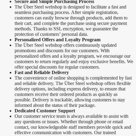
Secure and Simple Purchasing Process
The Über Steel webshop is designed to facilitate a fast and
seamless purchasing process. After simple registration,
customers can easily browse through products, add them to
their cart, and complete the purchase using secure payment
methods. Thanks to SSL encryption, we guarantee the
protection of customers’ personal data.
Personalized Offers and Loyalty Program
The Über Steel webshop offers continuously updated
promotions and discounts for our customers. With
personalized offers and a loyalty program, we encourage our
customers to return regularly and enjoy exclusive benefits. We
offer special discounts for regular customers.
Fast and Reliable Delivery
The convenience of online shopping is complemented by fast
and reliable delivery. The Über Steel webshop offers flexible
delivery options, including express delivery, to ensure that
customers receive their ordered products as quickly as
possible. Delivery is trackable, allowing customers to stay
informed about the status of their package.
Dedicated Customer Support
Our customer service team is always available to assist with
any questions or issues. Whether through phone or email
contact, our knowledgeable staff members provide quick and
effective communication with customers. Our trained