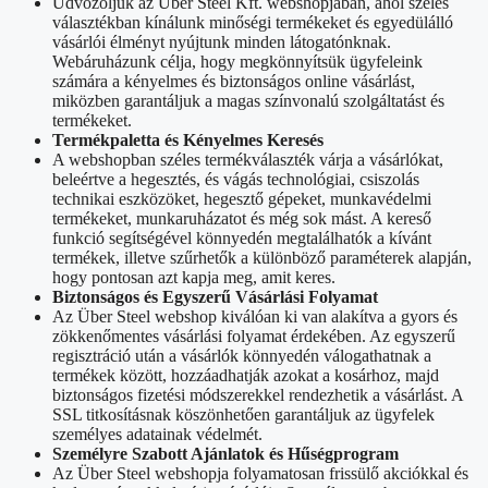
Üdvözöljük az Über Steel Kft. webshopjában, ahol széles
választékban kínálunk minőségi termékeket és egyedülálló
vásárlói élményt nyújtunk minden látogatónknak.
Webáruházunk célja, hogy megkönnyítsük ügyfeleink
számára a kényelmes és biztonságos online vásárlást,
miközben garantáljuk a magas színvonalú szolgáltatást és
termékeket.
Termékpaletta és Kényelmes Keresés
A webshopban széles termékválaszték várja a vásárlókat,
beleértve a hegesztés, és vágás technológiai, csiszolás
technikai eszközöket, hegesztő gépeket, munkavédelmi
termékeket, munkaruházatot és még sok mást. A kereső
funkció segítségével könnyedén megtalálhatók a kívánt
termékek, illetve szűrhetők a különböző paraméterek alapján,
hogy pontosan azt kapja meg, amit keres.
Biztonságos és Egyszerű Vásárlási Folyamat
Az Über Steel webshop kiválóan ki van alakítva a gyors és
zökkenőmentes vásárlási folyamat érdekében. Az egyszerű
regisztráció után a vásárlók könnyedén válogathatnak a
termékek között, hozzáadhatják azokat a kosárhoz, majd
biztonságos fizetési módszerekkel rendezhetik a vásárlást. A
SSL titkosításnak köszönhetően garantáljuk az ügyfelek
személyes adatainak védelmét.
Személyre Szabott Ajánlatok és Hűségprogram
Az Über Steel webshopja folyamatosan frissülő akciókkal és