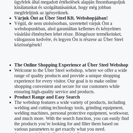
ügyfelek által megadott értékelések alapján finomhangoljuk
kínálatunkat és szolgáltatásainkat, hogy még jobban
megfeleljünk az igényeiknek.
Várjuk Önt az Über Steel Kft. Webshopjában!
Végül, de nem utolsósorban, szeretettel várjuk Önt a
webshopunkban, ahol garantáltan kellemes és kényelmes
vásárlási élményben lehet része. Böngéssze termékeinket,
válogasson kedvére, és legyen Ön is részese az Über Steel
közösségének!
The Online Shopping Experience at Über Steel Webshop
Welcome to the Über Steel webshop, where we offer a wide
range of quality products and provide a unique shopping
experience for every visitor. Our goal is to make online
shopping convenient and secure for our customers while
ensuring high-quality service and products.
Product Range and Easy Search
The webshop features a wide variety of products, including
welding and cutting technology tools, grinding equipment,
welding machines, personal protective equipment, workwear,
and much more. With the search function, you can easily find
the products you’re looking for and filter them based on
various parameters to get exactly what you need.