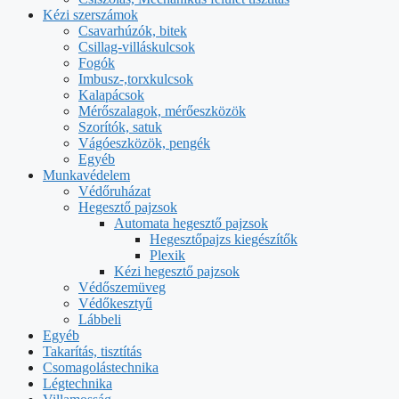
Kézi szerszámok
Csavarhúzók, bitek
Csillag-villáskulcsok
Fogók
Imbusz-,torxkulcsok
Kalapácsok
Mérőszalagok, mérőeszközök
Szorítók, satuk
Vágóeszközök, pengék
Egyéb
Munkavédelem
Védőruházat
Hegesztő pajzsok
Automata hegesztő pajzsok
Hegesztőpajzs kiegészítők
Plexik
Kézi hegesztő pajzsok
Védőszemüveg
Védőkesztyű
Lábbeli
Egyéb
Takarítás, tisztítás
Csomagolástechnika
Légtechnika