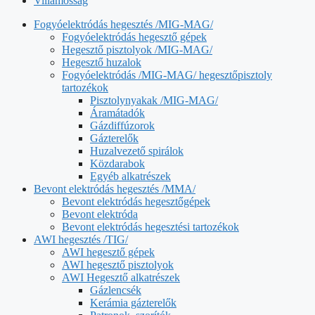
Villamosság
Fogyóelektródás hegesztés /MIG-MAG/
Fogyóelektródás hegesztő gépek
Hegesztő pisztolyok /MIG-MAG/
Hegesztő huzalok
Fogyóelektródás /MIG-MAG/ hegesztőpisztoly
tartozékok
Pisztolynyakak /MIG-MAG/
Áramátadók
Gázdiffúzorok
Gázterelők
Huzalvezető spirálok
Közdarabok
Egyéb alkatrészek
Bevont elektródás hegesztés /MMA/
Bevont elektródás hegesztőgépek
Bevont elektróda
Bevont elektródás hegesztési tartozékok
AWI hegesztés /TIG/
AWI hegesztő gépek
AWI hegesztő pisztolyok
AWI Hegesztő alkatrészek
Gázlencsék
Kerámia gázterelők