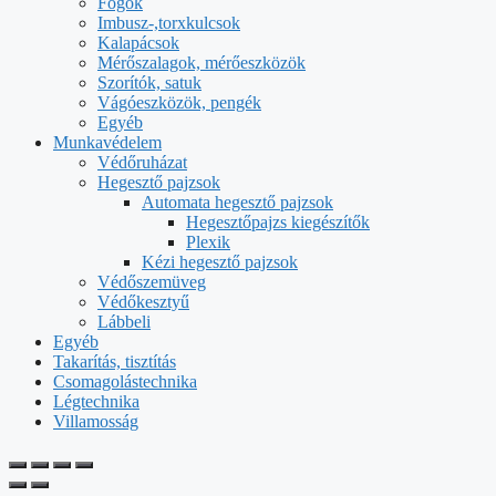
Fogók
Imbusz-,torxkulcsok
Kalapácsok
Mérőszalagok, mérőeszközök
Szorítók, satuk
Vágóeszközök, pengék
Egyéb
Munkavédelem
Védőruházat
Hegesztő pajzsok
Automata hegesztő pajzsok
Hegesztőpajzs kiegészítők
Plexik
Kézi hegesztő pajzsok
Védőszemüveg
Védőkesztyű
Lábbeli
Egyéb
Takarítás, tisztítás
Csomagolástechnika
Légtechnika
Villamosság