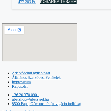
477 203
Ft
KOSÁRBA TESZEM
Adatvédelmi nyilatkozat
Általános Szerződési Feltételek
Impresszum
Kapcsolat
+36 20 370 0901
ubershop@ubersteel.hu
8500 Pápa, Gém utca 9. (navigáció indítása)