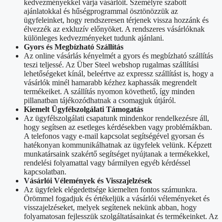
kedvezményekkel várja vásárlóit. Személyre szabott
ajánlatokkal és hűségprogrammal ösztönözzük az
ügyfeleinket, hogy rendszeresen térjenek vissza hozzánk és
élvezzék az exkluzív előnyöket. A rendszeres vásárlóknak
különleges kedvezményeket tudunk ajánlani.
Gyors és Megbízható Szállítás
Az online vásárlás kényelmét a gyors és megbízható szállítás
teszi teljessé. Az Über Steel webshop rugalmas szállítási
lehetőségeket kínál, beleértve az expressz szállítást is, hogy a
vásárlók minél hamarabb kézhez kaphassák megrendelt
termékeiket. A szállítás nyomon követhető, így minden
pillanatban tájékozódhatnak a csomagjuk útjáról.
Kiemelt Ügyfélszolgálati Támogatás
Az ügyfélszolgálati csapatunk mindenkor rendelkezésre áll,
hogy segítsen az esetleges kérdésekben vagy problémákban.
A telefonos vagy e-mail kapcsolat segítségével gyorsan és
hatékonyan kommunikálhatnak az ügyfelek velünk. Képzett
munkatársaink szakértő segítséget nyújtanak a termékekkel,
rendelési folyamattal vagy bármilyen egyéb kérdéssel
kapcsolatban.
Vásárlói Vélemények és Visszajelzések
Az ügyfelek elégedettsége kiemelten fontos számunkra.
Örömmel fogadjuk és értékeljük a vásárlói véleményeket és
visszajelzéseket, melyek segítenek nekünk abban, hogy
folyamatosan fejlesszük szolgáltatásainkat és termékeinket. Az