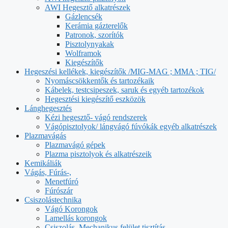
AWI Hegesztő alkatrészek
Gázlencsék
Kerámia gázterelők
Patronok, szorítók
Pisztolynyakak
Wolframok
Kiegészítők
Hegeszési kellékek, kiegészítők /MIG-MAG ; MMA ; TIG/
Nyomáscsökkentők és tartozékaik
Kábelek, testcsipeszek, saruk és egyéb tartozékok
Hegesztési kiegészítő eszközök
Lánghegesztés
Kézi hegesztő- vágó rendszerek
Vágópisztolyok/ lángvágó fúvókák egyéb alkatrészek
Plazmavágás
Plazmavágó gépek
Plazma pisztolyok és alkatrészeik
Kemikáliák
Vágás, Fúrás-,
Menetfúró
Fúrószár
Csiszolástechnika
Vágó Korongok
Lamellás korongok
Csiszolás, Mechanikus felület tisztítás