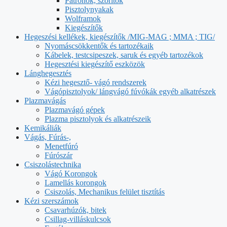
Patronok, szorítók
Pisztolynyakak
Wolframok
Kiegészítők
Hegeszési kellékek, kiegészítők /MIG-MAG ; MMA ; TIG/
Nyomáscsökkentők és tartozékaik
Kábelek, testcsipeszek, saruk és egyéb tartozékok
Hegesztési kiegészítő eszközök
Lánghegesztés
Kézi hegesztő- vágó rendszerek
Vágópisztolyok/ lángvágó fúvókák egyéb alkatrészek
Plazmavágás
Plazmavágó gépek
Plazma pisztolyok és alkatrészeik
Kemikáliák
Vágás, Fúrás-,
Menetfúró
Fúrószár
Csiszolástechnika
Vágó Korongok
Lamellás korongok
Csiszolás, Mechanikus felület tisztítás
Kézi szerszámok
Csavarhúzók, bitek
Csillag-villáskulcsok