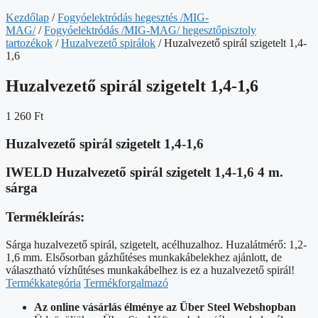
Kezdőlap
/
Fogyóelektródás hegesztés /MIG-
MAG/
/
Fogyóelektródás /MIG-MAG/ hegesztőpisztoly
tartozékok
/
Huzalvezető spirálok
/ Huzalvezető spirál szigetelt 1,4-
1,6
Huzalvezető spirál szigetelt 1,4-1,6
1 260
Ft
Huzalvezető spirál szigetelt 1,4-1,6
IWELD Huzalvezető spirál szigetelt 1,4-1,6 4 m.
sárga
Termékleírás:
Sárga huzalvezető spirál, szigetelt, acélhuzalhoz. Huzalátmérő: 1,2-
1,6 mm. Elsősorban gázhűtéses munkakábelekhez ajánlott, de
választható vízhűtéses munkakábelhez is ez a huzalvezető spirál!
Termékkategória
Termékforgalmazó
Az online vásárlás élménye az Über Steel Webshopban