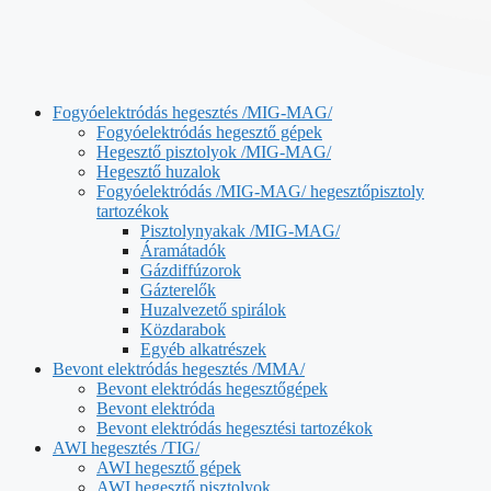
Fogyóelektródás hegesztés /MIG-MAG/
Fogyóelektródás hegesztő gépek
Hegesztő pisztolyok /MIG-MAG/
Hegesztő huzalok
Fogyóelektródás /MIG-MAG/ hegesztőpisztoly
tartozékok
Pisztolynyakak /MIG-MAG/
Áramátadók
Gázdiffúzorok
Gázterelők
Huzalvezető spirálok
Közdarabok
Egyéb alkatrészek
Bevont elektródás hegesztés /MMA/
Bevont elektródás hegesztőgépek
Bevont elektróda
Bevont elektródás hegesztési tartozékok
AWI hegesztés /TIG/
AWI hegesztő gépek
AWI hegesztő pisztolyok