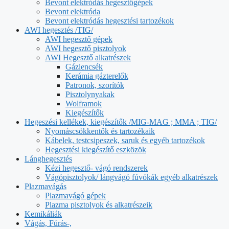
Bevont elektródás hegesztőgépek
Bevont elektróda
Bevont elektródás hegesztési tartozékok
AWI hegesztés /TIG/
AWI hegesztő gépek
AWI hegesztő pisztolyok
AWI Hegesztő alkatrészek
Gázlencsék
Kerámia gázterelők
Patronok, szorítók
Pisztolynyakak
Wolframok
Kiegészítők
Hegeszési kellékek, kiegészítők /MIG-MAG ; MMA ; TIG/
Nyomáscsökkentők és tartozékaik
Kábelek, testcsipeszek, saruk és egyéb tartozékok
Hegesztési kiegészítő eszközök
Lánghegesztés
Kézi hegesztő- vágó rendszerek
Vágópisztolyok/ lángvágó fúvókák egyéb alkatrészek
Plazmavágás
Plazmavágó gépek
Plazma pisztolyok és alkatrészeik
Kemikáliák
Vágás, Fúrás-,