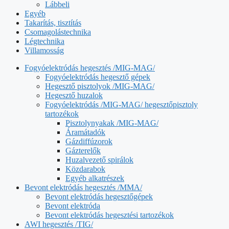
Lábbeli
Egyéb
Takarítás, tisztítás
Csomagolástechnika
Légtechnika
Villamosság
Fogyóelektródás hegesztés /MIG-MAG/
Fogyóelektródás hegesztő gépek
Hegesztő pisztolyok /MIG-MAG/
Hegesztő huzalok
Fogyóelektródás /MIG-MAG/ hegesztőpisztoly
tartozékok
Pisztolynyakak /MIG-MAG/
Áramátadók
Gázdiffúzorok
Gázterelők
Huzalvezető spirálok
Közdarabok
Egyéb alkatrészek
Bevont elektródás hegesztés /MMA/
Bevont elektródás hegesztőgépek
Bevont elektróda
Bevont elektródás hegesztési tartozékok
AWI hegesztés /TIG/