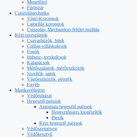
Menetfúró
Fúrószár
Csiszolástechnika
Vágó Korongok
Lamellás korongok
Csiszolás, Mechanikus felület tisztítás
Kézi szerszámok
Csavarhúzók, bitek
Csillag-villáskulcsok
Fogók
Imbusz-,torxkulcsok
Kalapácsok
Mérőszalagok, mérőeszközök
Szorítók, satuk
Vágóeszközök, pengék
Egyéb
Munkavédelem
Védőruházat
Hegesztő pajzsok
Automata hegesztő pajzsok
Hegesztőpajzs kiegészítők
Plexik
Kézi hegesztő pajzsok
Védőszemüveg
Védőkesztyű