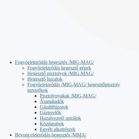
Fogyóelektródás hegesztés /MIG-MAG/
Fogyóelektródás hegesztő gépek
Hegesztő pisztolyok /MIG-MAG/
Hegesztő huzalok
Fogyóelektródás /MIG-MAG/ hegesztőpisztoly
tartozékok
Pisztolynyakak /MIG-MAG/
Áramátadók
Gázdiffúzorok
Gázterelők
Huzalvezető spirálok
Közdarabok
Egyéb alkatrészek
Bevont elektródás hegesztés /MMA/