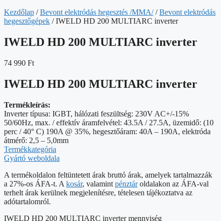
Kezdőlap
/
Bevont elektródás hegesztés /MMA/
/
Bevont elektródás
hegesztőgépek
/ IWELD HD 200 MULTIARC inverter
IWELD HD 200 MULTIARC inverter
74 990
Ft
IWELD HD 200 MULTIARC inverter
Termékleírás:
Inverter típusa: IGBT, hálózati feszültség: 230V AC+/-15%
50/60Hz, max. / effektív áramfelvétel: 43.5A / 27.5A, üzemidő: (10
perc / 40° C) 190A @ 35%, hegesztőáram: 40A – 190A, elektróda
átmérő: 2,5 – 5,0mm
Termékkategória
Gyártó weboldala
A termékoldalon feltüntetett árak bruttó árak, amelyek tartalmazzák
a 27%-os ÁFA-t. A
kosár
, valamint
pénztár
oldalakon az ÁFA-val
terhelt árak kerülnek megjelenítésre, tételesen tájékoztatva az
adótartalomról.
IWELD HD 200 MULTIARC inverter mennyiség