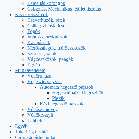
Lamellás korongok
Csiszolás, Mechanikus felület tisztítás
Kézi szerszámok
Csavarhúzók, bitek
Csillag-villáskulcsok
Fogók
Imbusz-,torxkulcsok
Kalapácsok
Mérőszalagok, mérőeszközök
Szorítók, satuk
Vágóeszközök, pengék
Egyéb
Munkavédelem
Védőruházat
Hegesztő pajzsok
Automata hegesztő pajzsok
Hegesztőpajzs kiegészítők
Plexik
Kézi hegesztő pajzsok
Védőszemüveg
Védőkesztyű
Lábbeli
Egyéb
Takarítás, tisztítás
Csomagolástechnika