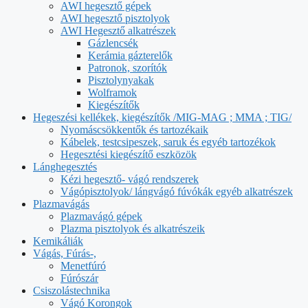
AWI hegesztő gépek
AWI hegesztő pisztolyok
AWI Hegesztő alkatrészek
Gázlencsék
Kerámia gázterelők
Patronok, szorítók
Pisztolynyakak
Wolframok
Kiegészítők
Hegeszési kellékek, kiegészítők /MIG-MAG ; MMA ; TIG/
Nyomáscsökkentők és tartozékaik
Kábelek, testcsipeszek, saruk és egyéb tartozékok
Hegesztési kiegészítő eszközök
Lánghegesztés
Kézi hegesztő- vágó rendszerek
Vágópisztolyok/ lángvágó fúvókák egyéb alkatrészek
Plazmavágás
Plazmavágó gépek
Plazma pisztolyok és alkatrészeik
Kemikáliák
Vágás, Fúrás-,
Menetfúró
Fúrószár
Csiszolástechnika
Vágó Korongok