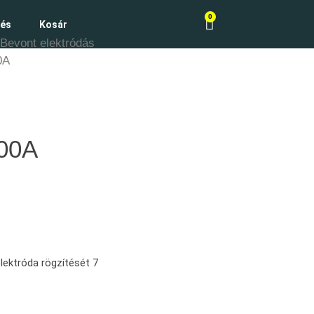
0
zés
Kosár
Bevont elektródás
0A
300A
elektróda rögzítését 7