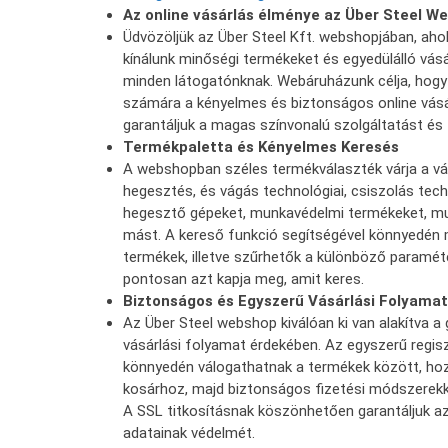
Az online vásárlás élménye az Über Steel 
Üdvözöljük az Über Steel Kft. webshopjában, aho
kínálunk minőségi termékeket és egyedülálló vásá
minden látogatónknak. Webáruházunk célja, hogy
számára a kényelmes és biztonságos online vásá
garantáljuk a magas színvonalú szolgáltatást és
Termékpaletta és Kényelmes Keresés
A webshopban széles termékválaszték várja a vás
hegesztés, és vágás technológiai, csiszolás tech
hegesztő gépeket, munkavédelmi termékeket, m
mást. A kereső funkció segítségével könnyedén 
termékek, illetve szűrhetők a különböző paraméte
pontosan azt kapja meg, amit keres.
Biztonságos és Egyszerű Vásárlási Folyamat
Az Über Steel webshop kiválóan ki van alakítva 
vásárlási folyamat érdekében. Az egyszerű regisz
könnyedén válogathatnak a termékek között, ho
kosárhoz, majd biztonságos fizetési módszerekke
A SSL titkosításnak köszönhetően garantáljuk a
adatainak védelmét.