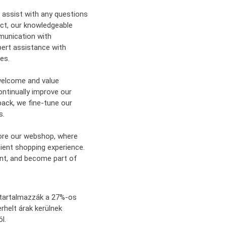
 assist with any questions
ct, our knowledgeable
munication with
pert assistance with
es.
welcome and value
ntinually improve our
ack, we fine-tune our
s.
plore our webshop, where
ient shopping experience.
ent, and become part of
k tartalmazzák a 27%-os
rhelt árak kerülnek
l.