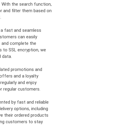
 With the search function,
or and filter them based on
.
e a fast and seamless
ustomers can easily
, and complete the
 to SSL encryption, we
 data.
dated promotions and
offers and a loyalty
egularly and enjoy
or regular customers.
ted by fast and reliable
elivery options, including
ve their ordered products
owing customers to stay