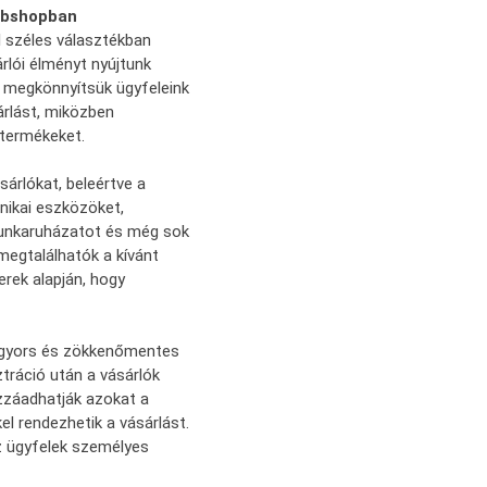
Webshopban
l széles választékban
rlói élményt nyújtunk
 megkönnyítsük ügyfeleink
rlást, miközben
 termékeket.
árlókat, beleértve a
nikai eszközöket,
unkaruházatot és még sok
megtalálhatók a kívánt
rek alapján, hogy
a gyors és zökkenőmentes
tráció után a vásárlók
zzáadhatják azokat a
l rendezhetik a vásárlást.
z ügyfelek személyes