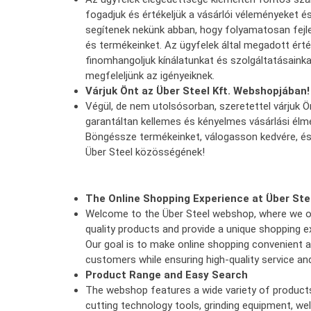
fogadjuk és értékeljük a vásárlói véleményeket é
segítenek nekünk abban, hogy folyamatosan fejl
és termékeinket. Az ügyfelek által megadott érté
finomhangoljuk kínálatunkat és szolgáltatásaink
megfeleljünk az igényeiknek.
Várjuk Önt az Über Steel Kft. Webshopjában!
Végül, de nem utolsósorban, szeretettel várjuk 
garantáltan kellemes és kényelmes vásárlási élm
Böngéssze termékeinket, válogasson kedvére, és
Über Steel közösségének!
The Online Shopping Experience at Über St
Welcome to the Über Steel webshop, where we o
quality products and provide a unique shopping ex
Our goal is to make online shopping convenient 
customers while ensuring high-quality service an
Product Range and Easy Search
The webshop features a wide variety of products
cutting technology tools, grinding equipment, we