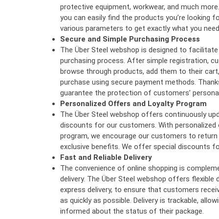
protective equipment, workwear, and much more.
you can easily find the products you’re looking f
various parameters to get exactly what you need
Secure and Simple Purchasing Process
The Über Steel webshop is designed to facilitat
purchasing process. After simple registration, c
browse through products, add them to their cart
purchase using secure payment methods. Thanks
guarantee the protection of customers’ personal
Personalized Offers and Loyalty Program
The Über Steel webshop offers continuously up
discounts for our customers. With personalized 
program, we encourage our customers to return r
exclusive benefits. We offer special discounts f
Fast and Reliable Delivery
The convenience of online shopping is complemen
delivery. The Über Steel webshop offers flexible d
express delivery, to ensure that customers recei
as quickly as possible. Delivery is trackable, all
informed about the status of their package.