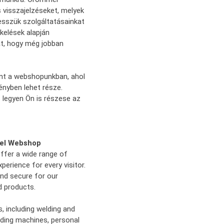
s visszajelzéseket, melyek
esszük szolgáltatásainkat
kelések alapján
at, hogy még jobban
Önt a webshopunkban, ahol
ényben lehet része.
 legyen Ön is részese az
eel Webshop
ffer a wide range of
perience for every visitor.
and secure for our
d products.
, including welding and
lding machines, personal