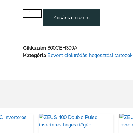
Kosárba teszem
Cikkszám
800CEH300A
Kategória
Bevont elektródás hegesztési tartozé