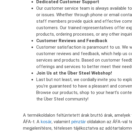
Dedicated Customer Support
Our customer service team is always available to
or issues. Whether through phone or email conta
staff members provide quick and effective com
customers. Our trained representatives offer ex
products, ordering processes, or any other inquiri
Customer Reviews and Feedback
Customer satisfaction is paramount to us. We 
customer reviews and feedback, which help us co
services and products. Based on customer feedb
offerings and services to better meet their need
Join Us at the Über Steel Webshop!
Last but not least, we cordially invite you to ex
you’re guaranteed to have a pleasant and conven
Browse our products, shop to your heart’s cont
the Über Steel community!
A termékoldalon feltüntetett árak bruttó árak, amelye
ÁFA-t. A
kosár
, valamint
pénztár
oldalakon az ÁFA-val te
megjelenítésre, tételesen tájékoztatva az adótartalomró