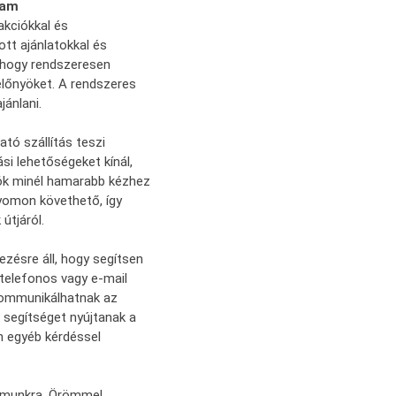
ram
akciókkal és
tt ajánlatokkal és
 hogy rendszeresen
előnyöket. A rendszeres
ánlani.
tó szállítás teszi
si lehetőségeket kínál,
rlók minél hamarabb kézhez
yomon követhető, így
útjáról.
zésre áll, hogy segítsen
telefonos vagy e-mail
kommunikálhatnak az
 segítséget nyújtanak a
n egyéb kérdéssel
zámunkra. Örömmel