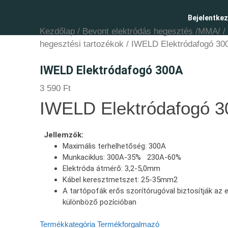
Bejelentke
Kezdőlap
/
Bevont elektródás hegesztés /MMA/
/
hegesztési tartozékok
/ IWELD Elektródafogó 30
IWELD Elektródafogó 300A
3 590
Ft
IWELD Elektródafogó 
Jellemzők:
Maximális terhelhetőség: 300A
Munkaciklus: 300A-35% 230A-60%
Elektróda átmérő: 3,2-5,0mm
Kábel keresztmetszet: 25-35mm2
A tartópofák erős szorítórugóval biztosítják az 
különböző pozícióban
Termékkategória
Termékforgalmazó