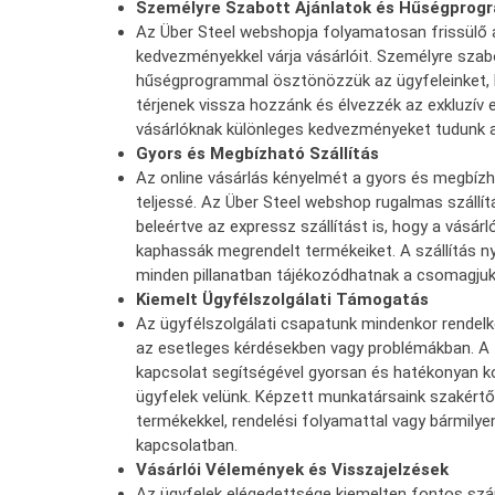
Személyre Szabott Ajánlatok és Hűségprog
Az Über Steel webshopja folyamatosan frissülő 
kedvezményekkel várja vásárlóit. Személyre szabo
hűségprogrammal ösztönözzük az ügyfeleinket,
térjenek vissza hozzánk és élvezzék az exkluzív 
vásárlóknak különleges kedvezményeket tudunk aj
Gyors és Megbízható Szállítás
Az online vásárlás kényelmét a gyors és megbízha
teljessé. Az Über Steel webshop rugalmas szállítá
beleértve az expressz szállítást is, hogy a vásá
kaphassák megrendelt termékeiket. A szállítás n
minden pillanatban tájékozódhatnak a csomagjuk 
Kiemelt Ügyfélszolgálati Támogatás
Az ügyfélszolgálati csapatunk mindenkor rendelke
az esetleges kérdésekben vagy problémákban. A 
kapcsolat segítségével gyorsan és hatékonyan 
ügyfelek velünk. Képzett munkatársaink szakértő
termékekkel, rendelési folyamattal vagy bármilye
kapcsolatban.
Vásárlói Vélemények és Visszajelzések
Az ügyfelek elégedettsége kiemelten fontos s