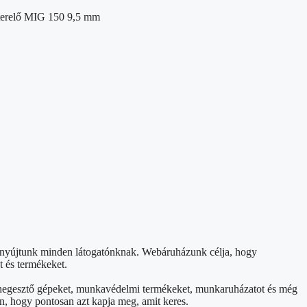
erelő MIG 150 9,5 mm
t nyújtunk minden látogatónknak. Webáruházunk célja, hogy
t és termékeket.
et, hegesztő gépeket, munkavédelmi termékeket, munkaruházatot és még
n, hogy pontosan azt kapja meg, amit keres.