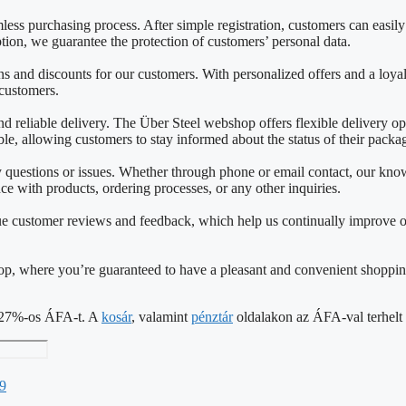
mless purchasing process. After simple registration, customers can easil
on, we guarantee the protection of customers’ personal data.
 and discounts for our customers. With personalized offers and a loya
 customers.
reliable delivery. The Über Steel webshop offers flexible delivery opti
able, allowing customers to stay informed about the status of their packa
ny questions or issues. Whether through phone or email contact, our k
nce with products, ordering processes, or any other inquiries.
e customer reviews and feedback, which help us continually improve o
shop, where you’re guaranteed to have a pleasant and convenient shoppin
 a 27%-os ÁFA-t. A
kosár
, valamint
pénztár
oldalakon az ÁFA-val terhelt á
9