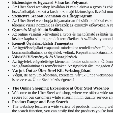
Biztonságos és Egyszerű Vásárlási Folyamat
Az Über Steel webshop kiválóan ki van alakítva a gyors és zök
hozzáadhatják azokat a kosárhoz, majd biztonságos fizetési mód
Személyre Szabott Ajánlatok és Hűségprogram
Az Über Steel webshopja folyamatosan frissülő akciókkal és k
térjenek vissza hozzánk és élvezzék az exkluzív előnyöket. A 
Gyors és Megbízható Szállítás
Az online vásárlás kényelmét a gyors és megbízható szállítás tes
kézhez kaphassák megrendelt termékeiket. A szállítás nyomon k
Kiemelt Ügyfélszolgálati Támogatás
Az ügyfélszolgálati csapatunk mindenkor rendelkezésre áll, ho
kommunikálhatnak az ügyfelek velünk. Képzett munkatársaink sz
Vásárlói Vélemények és Visszajelzések
Az ügyfelek elégedettsége kiemelten fontos számunkra. Örömmel
szolgáltatásainkat és termékeinket. Az ügyfelek által megadott
Várjuk Önt az Über Steel Kft. Webshopjában!
Végül, de nem utolsósorban, szeretettel várjuk Önt a webshopu
is részese az Über Steel közösségének!
The Online Shopping Experience at Über Steel Webshop
Welcome to the Über Steel webshop, where we offer a wide rang
secure for our customers while ensuring high-quality service an
Product Range and Easy Search
The webshop features a wide variety of products, including we
the search function, you can easily find the products you’re loo