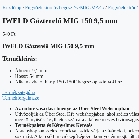
Kezdőlap
/
Fogyóelektródás hegesztés /MIG-MAG/
/
Fogyóelektródá
IWELD Gázterelő MIG 150 9,5 mm
540
Ft
IWELD Gázterelő MIG 150 9,5 mm
Termékleírás:
Átmérő: 9,5 mm
Hossz: 54 mm
Alkalmazható: IGrip 150 /150F hegesztőpisztolyokhoz.
Termékkategória
Termékforgalmazó
Az online vásárlás élménye az Über Steel Webshopban
Üdvözöljük az Über Steel Kft. webshopjában, ahol széles vála
megkönnyítsük ügyfeleink számára a kényelmes és biztonságos o
Termékpaletta és Kényelmes Keresés
A webshopban széles termékválaszték várja a vásárlókat, beleé
sok mást. A kereső funkció segítségével könnyedén megtalálhat