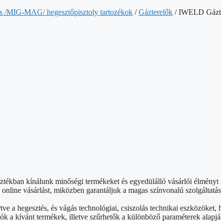
s /MIG-MAG/ hegesztőpisztoly tartozékok
/
Gázterelők
/ IWELD Gázt
sztékban kínálunk minőségi termékeket és egyedülálló vásárlói élmény
nline vásárlást, miközben garantáljuk a magas színvonalú szolgáltatás
rtve a hegesztés, és vágás technológiai, csiszolás technikai eszközök
ók a kívánt termékek, illetve szűrhetők a különböző paraméterek alapjá