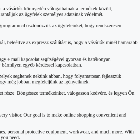
án a vásárlók könnyedén válogathatnak a termékek között,
arantáljuk az ügyfelek személyes adatainak védelmét.
ségprogrammal ösztönözzük az ügyfeleinket, hogy rendszeresen
ál, beleértve az expressz szállítást is, hogy a vásárlók minél hamarabb
agy e-mail kapcsolat segítségével gyorsan és hatékonyan
y bármilyen egyéb kérdéssel kapcsolatban.
 melyek segítenek nekünk abban, hogy folyamatosan fejlesszük
, hogy még jobban megfeleljünk az igényeiknek.
et része. Böngéssze termékeinket, válogasson kedvére, és legyen Ön
ery visitor. Our goal is to make online shopping convenient and
ines, personal protective equipment, workwear, and much more. With
t you need.