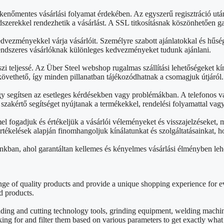
kenőmentes vásárlási folyamat érdekében. Az egyszerű regisztráció ut
szerekkel rendezhetik a vásárlást. A SSL titkosításnak köszönhetően g
edvezményekkel várja vásárlóit. Személyre szabott ajánlatokkal és hű
rendszeres vásárlóknak különleges kedvezményeket tudunk ajánlani.
zi teljessé. Az Über Steel webshop rugalmas szállítási lehetőségeket kín
övethető, így minden pillanatban tájékozódhatnak a csomagjuk útjáról.
gy segítsen az esetleges kérdésekben vagy problémákban. A telefonos v
akértő segítséget nyújtanak a termékekkel, rendelési folyamattal vag
 fogadjuk és értékeljük a vásárlói véleményeket és visszajelzéseket,
 értékelések alapján finomhangoljuk kínálatunkat és szolgáltatásainkat
nkban, ahol garantáltan kellemes és kényelmes vásárlási élményben leh
e of quality products and provide a unique shopping experience for ev
d products.
lding and cutting technology tools, grinding equipment, welding mach
king for and filter them based on various parameters to get exactly wha