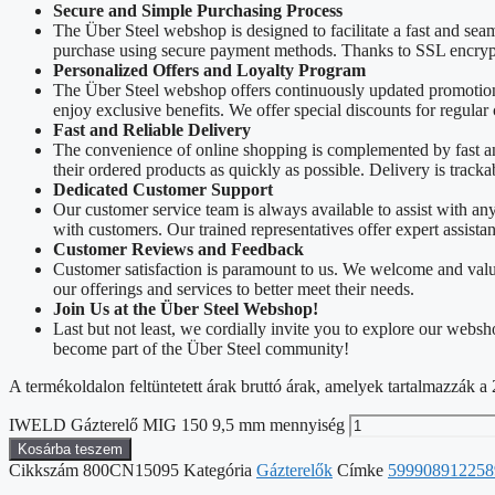
Secure and Simple Purchasing Process
The Über Steel webshop is designed to facilitate a fast and sea
purchase using secure payment methods. Thanks to SSL encrypti
Personalized Offers and Loyalty Program
The Über Steel webshop offers continuously updated promotions
enjoy exclusive benefits. We offer special discounts for regular
Fast and Reliable Delivery
The convenience of online shopping is complemented by fast and 
their ordered products as quickly as possible. Delivery is track
Dedicated Customer Support
Our customer service team is always available to assist with a
with customers. Our trained representatives offer expert assista
Customer Reviews and Feedback
Customer satisfaction is paramount to us. We welcome and valu
our offerings and services to better meet their needs.
Join Us at the Über Steel Webshop!
Last but not least, we cordially invite you to explore our web
become part of the Über Steel community!
A termékoldalon feltüntetett árak bruttó árak, amelyek tartalmazzák
IWELD Gázterelő MIG 150 9,5 mm mennyiség
Kosárba teszem
Cikkszám
800CN15095
Kategória
Gázterelők
Címke
599908912258