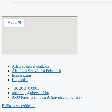
Adatvédelmi nyilatkozat
Általános Szerződési Feltételek
Impresszum
Kapcsolat
+36 20 370 0901
ubershop@ubersteel.hu
8500 Pápa, Gém utca 9. (navigáció indítása)
Elállás a szerződéstől