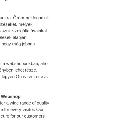
munkra. Örömmel fogadjuk
elzéseket, melyek
sszük szolgáltatásainkat
elések alapján
t, hogy még jobban
Önt a webshopunkban, ahol
ényben lehet része.
 legyen Ön is részese az
el Webshop
r a wide range of quality
 for every visitor. Our
ecure for our customers