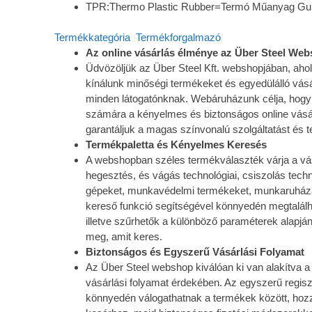
TPR:Thermo Plastic Rubber=Termó Műanyag Gu
Termékkategória
Termékforgalmazó
Az online vásárlás élménye az Über Steel We
Üdvözöljük az Über Steel Kft. webshopjában, aho
kínálunk minőségi termékeket és egyedülálló vásá
minden látogatónknak. Webáruházunk célja, hogy
számára a kényelmes és biztonságos online vásá
garantáljuk a magas színvonalú szolgáltatást és 
Termékpaletta és Kényelmes Keresés
A webshopban széles termékválaszték várja a vás
hegesztés, és vágás technológiai, csiszolás tech
gépeket, munkavédelmi termékeket, munkaruháza
kereső funkció segítségével könnyedén megtalálh
illetve szűrhetők a különböző paraméterek alapjá
meg, amit keres.
Biztonságos és Egyszerű Vásárlási Folyamat
Az Über Steel webshop kiválóan ki van alakítva
vásárlási folyamat érdekében. Az egyszerű regisz
könnyedén válogathatnak a termékek között, hoz