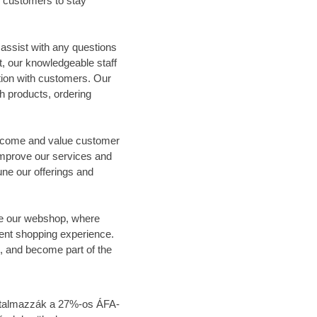
ng customers to stay
assist with any questions
, our knowledgeable staff
ion with customers. Our
th products, ordering
elcome and value customer
improve our services and
ne our offerings and
lore our webshop, where
ent shopping experience.
, and become part of the
tartalmazzák a 27%-os ÁFA-