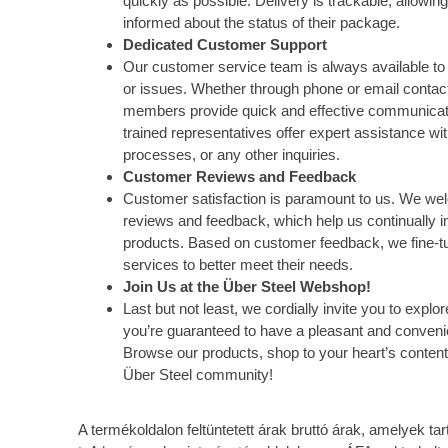
quickly as possible. Delivery is trackable, allowi
informed about the status of their package.
Dedicated Customer Support
Our customer service team is always available to 
or issues. Whether through phone or email contact
members provide quick and effective communicat
trained representatives offer expert assistance wi
processes, or any other inquiries.
Customer Reviews and Feedback
Customer satisfaction is paramount to us. We w
reviews and feedback, which help us continually 
products. Based on customer feedback, we fine-tu
services to better meet their needs.
Join Us at the Über Steel Webshop!
Last but not least, we cordially invite you to exp
you’re guaranteed to have a pleasant and conveni
Browse our products, shop to your heart’s content
Über Steel community!
A termékoldalon feltüntetett árak bruttó árak, amelyek 