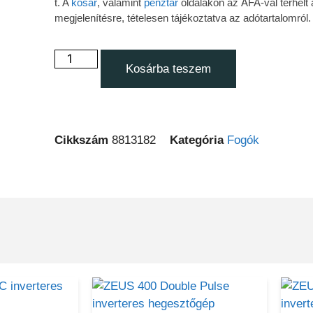
t. A
kosár
, valamint
pénztár
oldalakon az ÁFA-val terhelt 
megjelenítésre, tételesen tájékoztatva az adótartalomról.
Kosárba teszem
Cikkszám
8813182
Kategória
Fogók