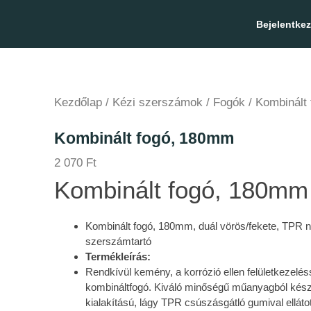
Bejelentke
Kezdőlap
/
Kézi szerszámok
/
Fogók
/ Kombinált
Kombinált fogó, 180mm
2 070
Ft
Kombinált fogó, 180mm
Kombinált fogó, 180mm, duál vörös/fekete, TPR n
szerszámtartó
Termékleírás:
Rendkívül kemény, a korrózió ellen felületkezeléss
kombináltfogó. Kiváló minőségű műanyagból kész
kialakítású, lágy TPR csúszásgátló gumival ellátot