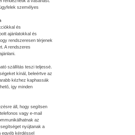
 rendezhetik a vásárlást.
 ügyfelek személyes
m
kciókkal és
ott ajánlatokkal és
ogy rendszeresen térjenek
t. A rendszeres
jánlani.
ó szállítás teszi teljessé.
ségeket kínál, beleértve az
amarabb kézhez kaphassák
hető, így minden
zésre áll, hogy segítsen
telefonos vagy e-mail
kommunikálhatnak az
segítséget nyújtanak a
n egyéb kérdéssel