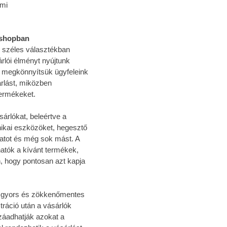
mi
bshopban
l széles választékban
rlói élményt nyújtunk
 megkönnyítsük ügyfeleink
rlást, miközben
termékeket.
árlókat, beleértve a
nikai eszközöket, hegesztő
tot és még sok mást. A
atók a kívánt termékek,
n, hogy pontosan azt kapja
 a gyors és zökkenőmentes
tráció után a vásárlók
záadhatják azokat a