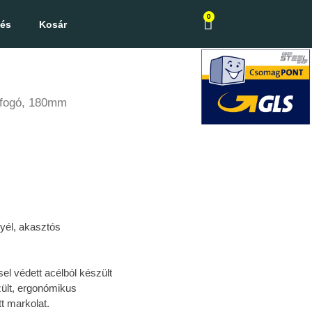
0
zés
Kosár
 fogó, 180mm
yél, akasztós
el védett acélból készült
ült, ergonómikus
t markolat.