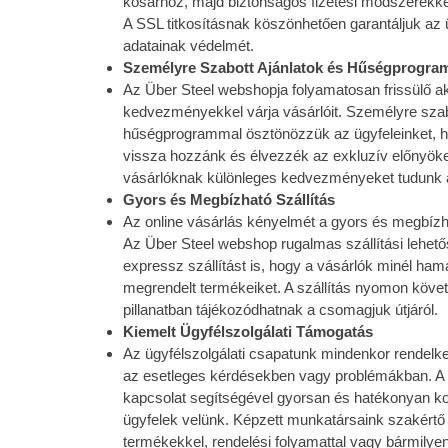
kosárhoz, majd biztonságos fizetési módszerekkel
A SSL titkosításnak köszönhetően garantáljuk az
adatainak védelmét.
Személyre Szabott Ajánlatok és Hűségprogra
Az Über Steel webshopja folyamatosan frissülő a
kedvezményekkel várja vásárlóit. Személyre szab
hűségprogrammal ösztönözzük az ügyfeleinket, h
vissza hozzánk és élvezzék az exkluzív előnyöke
vásárlóknak különleges kedvezményeket tudunk a
Gyors és Megbízható Szállítás
Az online vásárlás kényelmét a gyors és megbízhat
Az Über Steel webshop rugalmas szállítási lehető
expressz szállítást is, hogy a vásárlók minél h
megrendelt termékeiket. A szállítás nyomon követ
pillanatban tájékozódhatnak a csomagjuk útjáról.
Kiemelt Ügyfélszolgálati Támogatás
Az ügyfélszolgálati csapatunk mindenkor rendelke
az esetleges kérdésekben vagy problémákban. A 
kapcsolat segítségével gyorsan és hatékonyan 
ügyfelek velünk. Képzett munkatársaink szakértő 
termékekkel, rendelési folyamattal vagy bármilye