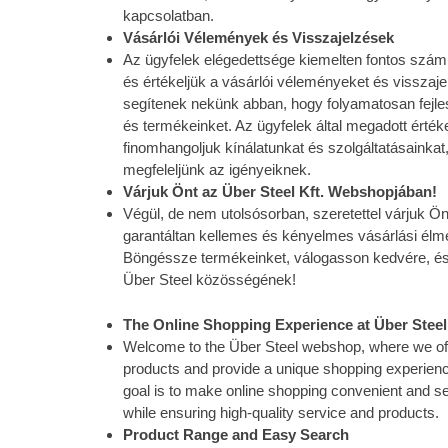
kapcsolatban.
Vásárlói Vélemények és Visszajelzések
Az ügyfelek elégedettsége kiemelten fontos szá
és értékeljük a vásárlói véleményeket és visszaj
segítenek nekünk abban, hogy folyamatosan fejle
és termékeinket. Az ügyfelek által megadott érték
finomhangoljuk kínálatunkat és szolgáltatásainka
megfeleljünk az igényeiknek.
Várjuk Önt az Über Steel Kft. Webshopjában!
Végül, de nem utolsósorban, szeretettel várjuk 
garantáltan kellemes és kényelmes vásárlási élm
Böngéssze termékeinket, válogasson kedvére, és
Über Steel közösségének!
The Online Shopping Experience at Über Ste
Welcome to the Über Steel webshop, where we offe
products and provide a unique shopping experience
goal is to make online shopping convenient and s
while ensuring high-quality service and products.
Product Range and Easy Search