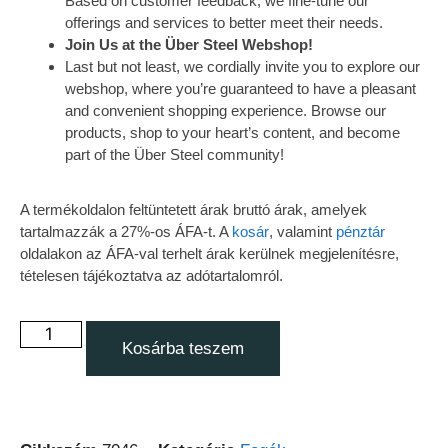
Based on customer feedback, we fine-tune our
offerings and services to better meet their needs.
Join Us at the Über Steel Webshop!
Last but not least, we cordially invite you to explore our
webshop, where you’re guaranteed to have a pleasant
and convenient shopping experience. Browse our
products, shop to your heart’s content, and become
part of the Über Steel community!
A termékoldalon feltüntetett árak bruttó árak, amelyek
tartalmazzák a 27%-os ÁFA-t. A
kosár
, valamint
pénztár
oldalakon az ÁFA-val terhelt árak kerülnek megjelenítésre,
tételesen tájékoztatva az adótartalomról.
Kosárba teszem