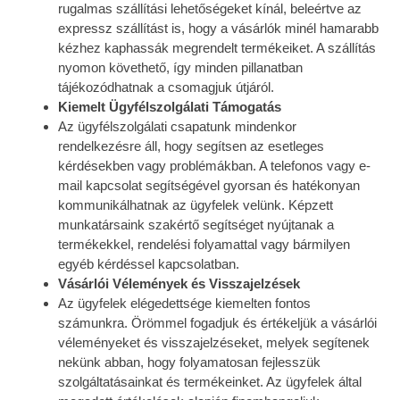
rugalmas szállítási lehetőségeket kínál, beleértve az
expressz szállítást is, hogy a vásárlók minél hamarabb
kézhez kaphassák megrendelt termékeiket. A szállítás
nyomon követhető, így minden pillanatban
tájékozódhatnak a csomagjuk útjáról.
Kiemelt Ügyfélszolgálati Támogatás
Az ügyfélszolgálati csapatunk mindenkor
rendelkezésre áll, hogy segítsen az esetleges
kérdésekben vagy problémákban. A telefonos vagy e-
mail kapcsolat segítségével gyorsan és hatékonyan
kommunikálhatnak az ügyfelek velünk. Képzett
munkatársaink szakértő segítséget nyújtanak a
termékekkel, rendelési folyamattal vagy bármilyen
egyéb kérdéssel kapcsolatban.
Vásárlói Vélemények és Visszajelzések
Az ügyfelek elégedettsége kiemelten fontos
számunkra. Örömmel fogadjuk és értékeljük a vásárlói
véleményeket és visszajelzéseket, melyek segítenek
nekünk abban, hogy folyamatosan fejlesszük
szolgáltatásainkat és termékeinket. Az ügyfelek által