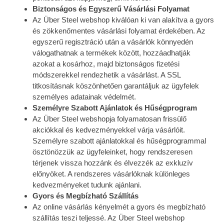
Biztonságos és Egyszerű Vásárlási Folyamat
Az Über Steel webshop kiválóan ki van alakítva a gyors
és zökkenőmentes vásárlási folyamat érdekében. Az
egyszerű regisztráció után a vásárlók könnyedén
válogathatnak a termékek között, hozzáadhatják
azokat a kosárhoz, majd biztonságos fizetési
módszerekkel rendezhetik a vásárlást. A SSL
titkosításnak köszönhetően garantáljuk az ügyfelek
személyes adatainak védelmét.
Személyre Szabott Ajánlatok és Hűségprogram
Az Über Steel webshopja folyamatosan frissülő
akciókkal és kedvezményekkel várja vásárlóit.
Személyre szabott ajánlatokkal és hűségprogrammal
ösztönözzük az ügyfeleinket, hogy rendszeresen
térjenek vissza hozzánk és élvezzék az exkluzív
előnyöket. A rendszeres vásárlóknak különleges
kedvezményeket tudunk ajánlani.
Gyors és Megbízható Szállítás
Az online vásárlás kényelmét a gyors és megbízható
szállítás teszi teljessé. Az Über Steel webshop