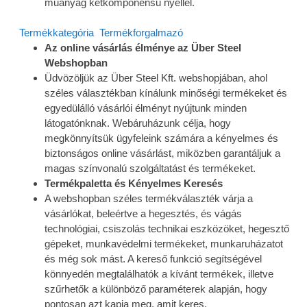
műanyag kétkomponensű nyéllel.
Termékkategória
Termékforgalmazó
Az online vásárlás élménye az Über Steel
Webshopban
Üdvözöljük az Über Steel Kft. webshopjában, ahol
széles választékban kínálunk minőségi termékeket és
egyedülálló vásárlói élményt nyújtunk minden
látogatónknak. Webáruházunk célja, hogy
megkönnyítsük ügyfeleink számára a kényelmes és
biztonságos online vásárlást, miközben garantáljuk a
magas színvonalú szolgáltatást és termékeket.
Termékpaletta és Kényelmes Keresés
A webshopban széles termékválaszték várja a
vásárlókat, beleértve a hegesztés, és vágás
technológiai, csiszolás technikai eszközöket, hegesztő
gépeket, munkavédelmi termékeket, munkaruházatot
és még sok mást. A kereső funkció segítségével
könnyedén megtalálhatók a kívánt termékek, illetve
szűrhetők a különböző paraméterek alapján, hogy
pontosan azt kapja meg, amit keres.