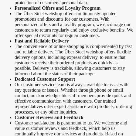
protection of customers’ personal data.
Personalized Offers and Loyalty Program
The Über Steel webshop offers continuously updated
promotions and discounts for our customers. With
personalized offers and a loyalty program, we encourage our
customers to return regularly and enjoy exclusive benefits. We
offer special discounts for regular customers.
Fast and Reliable Delivery
The convenience of online shopping is complemented by fast
and reliable delivery. The Über Steel webshop offers flexible
delivery options, including express delivery, to ensure that
customers receive their ordered products as quickly as
possible. Delivery is trackable, allowing customers to stay
informed about the status of their package.
Dedicated Customer Support
Our customer service team is always available to assist with
any questions or issues. Whether through phone or email
contact, our knowledgeable staff members provide quick and
effective communication with customers. Our trained
representatives offer expert assistance with products, ordering
processes, or any other inquiries.
Customer Reviews and Feedback
Customer satisfaction is paramount to us. We welcome and
value customer reviews and feedback, which help us
continually improve our services and products. Based on