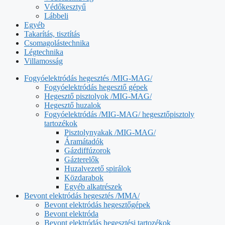
Védőkesztyű
Lábbeli
Egyéb
Takarítás, tisztítás
Csomagolástechnika
Légtechnika
Villamosság
Fogyóelektródás hegesztés /MIG-MAG/
Fogyóelektródás hegesztő gépek
Hegesztő pisztolyok /MIG-MAG/
Hegesztő huzalok
Fogyóelektródás /MIG-MAG/ hegesztőpisztoly
tartozékok
Pisztolynyakak /MIG-MAG/
Áramátadók
Gázdiffúzorok
Gázterelők
Huzalvezető spirálok
Közdarabok
Egyéb alkatrészek
Bevont elektródás hegesztés /MMA/
Bevont elektródás hegesztőgépek
Bevont elektróda
Bevont elektródás hegesztési tartozékok