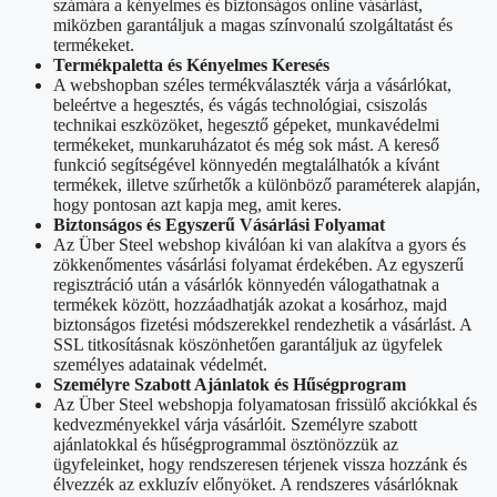
számára a kényelmes és biztonságos online vásárlást,
miközben garantáljuk a magas színvonalú szolgáltatást és
termékeket.
Termékpaletta és Kényelmes Keresés
A webshopban széles termékválaszték várja a vásárlókat,
beleértve a hegesztés, és vágás technológiai, csiszolás
technikai eszközöket, hegesztő gépeket, munkavédelmi
termékeket, munkaruházatot és még sok mást. A kereső
funkció segítségével könnyedén megtalálhatók a kívánt
termékek, illetve szűrhetők a különböző paraméterek alapján,
hogy pontosan azt kapja meg, amit keres.
Biztonságos és Egyszerű Vásárlási Folyamat
Az Über Steel webshop kiválóan ki van alakítva a gyors és
zökkenőmentes vásárlási folyamat érdekében. Az egyszerű
regisztráció után a vásárlók könnyedén válogathatnak a
termékek között, hozzáadhatják azokat a kosárhoz, majd
biztonságos fizetési módszerekkel rendezhetik a vásárlást. A
SSL titkosításnak köszönhetően garantáljuk az ügyfelek
személyes adatainak védelmét.
Személyre Szabott Ajánlatok és Hűségprogram
Az Über Steel webshopja folyamatosan frissülő akciókkal és
kedvezményekkel várja vásárlóit. Személyre szabott
ajánlatokkal és hűségprogrammal ösztönözzük az
ügyfeleinket, hogy rendszeresen térjenek vissza hozzánk és
élvezzék az exkluzív előnyöket. A rendszeres vásárlóknak