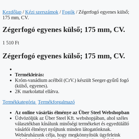
Kezdőlap
/
Kézi szerszámok
/
Fogók
/ Zégerfogó egyenes külső;
175 mm, CV.
Zégerfogó egyenes külső; 175 mm, CV.
1 510
Ft
Zégerfogó egyenes külső; 175 mm, CV.
Termékleírás:
Króm-vanádium acélból (CrV.) készült Seeger-gyűrű fogó
(külső, egyenes).
2K markolattal ellátva.
Termékkategória
Termékforgalmazó
Az online vásárlás élménye az Über Steel Webshopban
Üdvözöljük az Über Steel Kft. webshopjában, ahol széles
választékban kínálunk minőségi termékeket és egyedülálló
vásárlói élményt nyújtunk minden látogatónknak.
Webáruházunk célja, hogy megkönnyítsük ügyfeleink