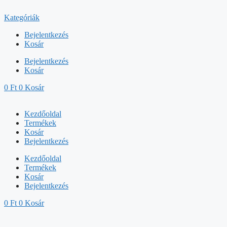
Kilépés
a
Kategóriák
tartalomba
Bejelentkezés
Kosár
Bejelentkezés
Kosár
0
Ft
0
Kosár
Kezdőoldal
Termékek
Kosár
Bejelentkezés
Kezdőoldal
Termékek
Kosár
Bejelentkezés
0
Ft
0
Kosár