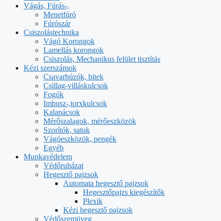
Vágás, Fúrás-,
Menetfúró
Fúrószár
Csiszolástechnika
Vágó Korongok
Lamellás korongok
Csiszolás, Mechanikus felület tisztítás
Kézi szerszámok
Csavarhúzók, bitek
Csillag-villáskulcsok
Fogók
Imbusz-,torxkulcsok
Kalapácsok
Mérőszalagok, mérőeszközök
Szorítók, satuk
Vágóeszközök, pengék
Egyéb
Munkavédelem
Védőruházat
Hegesztő pajzsok
Automata hegesztő pajzsok
Hegesztőpajzs kiegészítők
Plexik
Kézi hegesztő pajzsok
Védőszemüveg