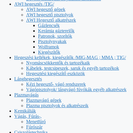
AWI hegesztés /TIG/
AWI hegesztő gépek
AWI hegesztő pisztolyok
AWI Hegesztő alkatrészek
Gázlencsék
Kerámia gázterelők
Patronok, szorítók
Pisztolynyakak
Wolframok
Kiegészítők
Hegeszési kellékek, kiegészítők /MIG-MAG ; MMA ; TIG/
Nyomáscsökkentők és tartozékaik
Kábelek, testcsipeszek, saruk és egyéb tartozékok
Hegesztési kiegészítő eszközök
Lánghegesztés
Kézi hegesztő- vágó rendszerek
Vágópisztolyok/ lángvágó fúvókák egyéb alkatrészek
Plazmavágás
Plazmavágó gépek
Plazma pisztolyok és alkatrészeik
Kemikáliák
Vágás, Fúrás-,
Menetfúró
Fúrószár
Csiszolástechnika