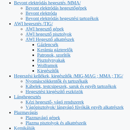
Bevont elektródás hegesztés /MMA/
Bevont elektródás hegesztőgépek
Bevont elektróda
Bevont elektródás hegesztési tartozékok
AWI hegesztés /TIG/
AWI hegesztő gépek
AWI hegesztő pisztolyok
AWI Hegesztő alkatrészek
Gázlencsék
Kerámia gázterelők
Patronok, szorítók
Pisztolynyakak
Wolframok
Kiegészítők
Hegeszési kellékek, kiegészítők /MIG-MAG ; MMA ; TIG/
Nyomáscsökkentők és tartozékaik
Kábelek, testcsipeszek, saruk és egyéb tartozékok
Hegesztési kiegészítő eszközök
Lánghegesztés
Kézi hegesztő- vágó rendszerek
Vágópisztolyok/ lángvágó fúvókák egyéb alkatrészek
Plazmavágás
Plazmavágó gépek
Plazma pisztolyok és alkatrészeik
Kemikáliák