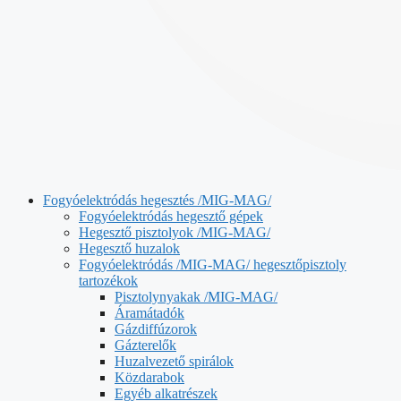
Fogyóelektródás hegesztés /MIG-MAG/
Fogyóelektródás hegesztő gépek
Hegesztő pisztolyok /MIG-MAG/
Hegesztő huzalok
Fogyóelektródás /MIG-MAG/ hegesztőpisztoly
tartozékok
Pisztolynyakak /MIG-MAG/
Áramátadók
Gázdiffúzorok
Gázterelők
Huzalvezető spirálok
Közdarabok
Egyéb alkatrészek