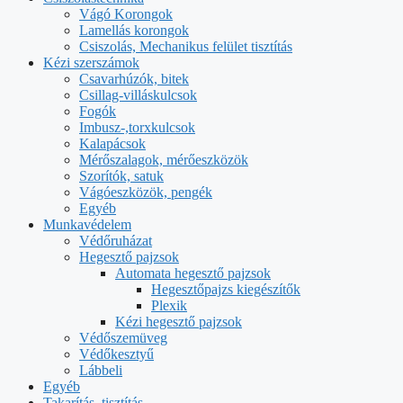
Vágó Korongok
Lamellás korongok
Csiszolás, Mechanikus felület tisztítás
Kézi szerszámok
Csavarhúzók, bitek
Csillag-villáskulcsok
Fogók
Imbusz-,torxkulcsok
Kalapácsok
Mérőszalagok, mérőeszközök
Szorítók, satuk
Vágóeszközök, pengék
Egyéb
Munkavédelem
Védőruházat
Hegesztő pajzsok
Automata hegesztő pajzsok
Hegesztőpajzs kiegészítők
Plexik
Kézi hegesztő pajzsok
Védőszemüveg
Védőkesztyű
Lábbeli
Egyéb
Takarítás, tisztítás