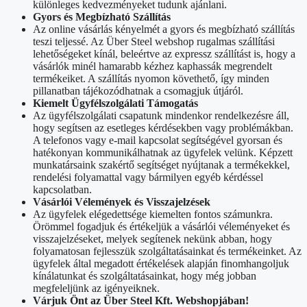
különleges kedvezményeket tudunk ajánlani.
Gyors és Megbízható Szállítás
Az online vásárlás kényelmét a gyors és megbízható szállítás
teszi teljessé. Az Über Steel webshop rugalmas szállítási
lehetőségeket kínál, beleértve az expressz szállítást is, hogy a
vásárlók minél hamarabb kézhez kaphassák megrendelt
termékeiket. A szállítás nyomon követhető, így minden
pillanatban tájékozódhatnak a csomagjuk útjáról.
Kiemelt Ügyfélszolgálati Támogatás
Az ügyfélszolgálati csapatunk mindenkor rendelkezésre áll,
hogy segítsen az esetleges kérdésekben vagy problémákban.
A telefonos vagy e-mail kapcsolat segítségével gyorsan és
hatékonyan kommunikálhatnak az ügyfelek velünk. Képzett
munkatársaink szakértő segítséget nyújtanak a termékekkel,
rendelési folyamattal vagy bármilyen egyéb kérdéssel
kapcsolatban.
Vásárlói Vélemények és Visszajelzések
Az ügyfelek elégedettsége kiemelten fontos számunkra.
Örömmel fogadjuk és értékeljük a vásárlói véleményeket és
visszajelzéseket, melyek segítenek nekünk abban, hogy
folyamatosan fejlesszük szolgáltatásainkat és termékeinket. Az
ügyfelek által megadott értékelések alapján finomhangoljuk
kínálatunkat és szolgáltatásainkat, hogy még jobban
megfeleljünk az igényeiknek.
Várjuk Önt az Über Steel Kft. Webshopjában!