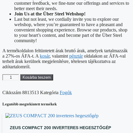
customer feedback, we fine-tune our offerings and services to
better meet their needs.
Join Us at the Über Steel Webshop!
Last but not least, we cordially invite you to explore our
webshop, where you’re guaranteed to have a pleasant and
convenient shopping experience. Browse our products, shop
to your heart’s content, and become part of the Über Steel
community!
A termékoldalon feltüntetett árak bruttó árak, amelyek tartalmazzák
a 27%-os ÁFA-t. A
kosár
, valamint
pénztár
oldalakon az ÁFA-val
terhelt árak kerülnek megjelenítésre, tételesen tájékoztatva az
adótartalomról.
Zégerfogó
Kosárba teszem
egyenes
külső;
Cikkszám
8813513
Kategória
Fogók
175
mm,
CV.
Legutóbb megtekintett termékek
mennyiség
ZEUS COMPACT 200 INVERTERES HEGESZTŐGÉP