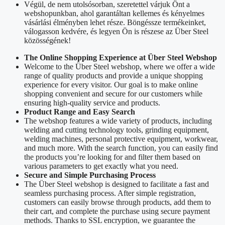
Végül, de nem utolsósorban, szeretettel várjuk Önt a
webshopunkban, ahol garantáltan kellemes és kényelmes
vásárlási élményben lehet része. Böngéssze termékeinket,
válogasson kedvére, és legyen Ön is részese az Über Steel
közösségének!
The Online Shopping Experience at Über Steel Webshop
Welcome to the Über Steel webshop, where we offer a wide
range of quality products and provide a unique shopping
experience for every visitor. Our goal is to make online
shopping convenient and secure for our customers while
ensuring high-quality service and products.
Product Range and Easy Search
The webshop features a wide variety of products, including
welding and cutting technology tools, grinding equipment,
welding machines, personal protective equipment, workwear,
and much more. With the search function, you can easily find
the products you’re looking for and filter them based on
various parameters to get exactly what you need.
Secure and Simple Purchasing Process
The Über Steel webshop is designed to facilitate a fast and
seamless purchasing process. After simple registration,
customers can easily browse through products, add them to
their cart, and complete the purchase using secure payment
methods. Thanks to SSL encryption, we guarantee the