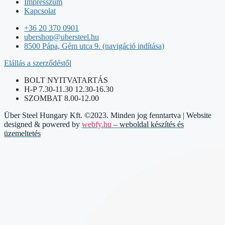
Impresszum
Kapcsolat
+36 20 370 0901
ubershop@ubersteel.hu
8500 Pápa, Gém utca 9. (navigáció indítása)
Elállás a szerződéstől
BOLT NYITVATARTÁS
H-P 7.30-11.30 12.30-16.30
SZOMBAT 8.00-12.00
Über Steel Hungary Kft. ©2023. Minden jog fenntartva | Website
designed & powered by
webfy.hu
– weboldal készítés és
üzemeltetés