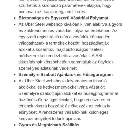
szűrhetők a különböző paraméterek alapján, hogy
pontosan azt kapja meg, amit keres.
Biztonságos és Egyszerű Vásárlási Folyamat
Az Über Steel webshop kiválóan ki van alakítva a gyors
és zökkenőmentes vásárlási folyamat érdekében. Az
egyszerű regisztráció után a vásárlók könnyedén
válogathatnak a termékek között, hozzáadhatják
azokat a kosárhoz, majd biztonságos fizetési
módszerekkel rendezhetik a vásárlást. A SSL
titkosításnak köszönhetően garantáljuk az ügyfelek
személyes adatainak védelmét.
Személyre Szabott Ajánlatok és Hűségprogram
Az Über Steel webshopja folyamatosan frissülő
akciókkal és kedvezményekkel várja vásárlóit.
Személyre szabott ajánlatokkal és hűségprogrammal
ösztönözzük az ügyfeleinket, hogy rendszeresen
térjenek vissza hozzánk és élvezzék az exkluzív
előnyöket. A rendszeres vásárlóknak különleges
kedvezményeket tudunk ajánlani.
Gyors és Megbízható Szállítás