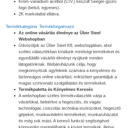
Króm-vanádium acélból (CrV.) készült Seeger-gyűrű
fogó (belső, egyenes).
2K markolattal ellátva.
Termékkategória
Termékforgalmazó
Az online vásárlás élménye az Über Steel
Webshopban
Üdvözöljük az Über Steel Kft. webshopjában, ahol
széles választékban kínálunk minőségi termékeket és
egyedülálló vásárlói élményt nyújtunk minden
látogatónknak. Webáruházunk célja, hogy
megkönnyítsük ügyfeleink számára a kényelmes és
biztonságos online vásárlást, miközben garantáljuk a
magas színvonalú szolgáltatást és termékeket.
Termékpaletta és Kényelmes Keresés
A webshopban széles termékválaszték várja a
vásárlókat, beleértve a hegesztés, és vágás
technológiai, csiszolás technikai eszközöket, hegesztő
gépeket, munkavédelmi termékeket, munkaruházatot
és még sok mást. A kereső funkció segítségével
könnyedén megtalálhatók a kívánt termékek, illetve