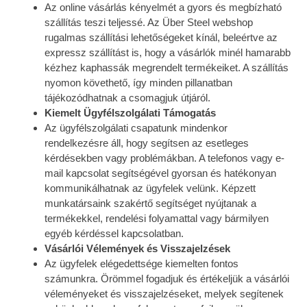
Az online vásárlás kényelmét a gyors és megbízható
szállítás teszi teljessé. Az Über Steel webshop
rugalmas szállítási lehetőségeket kínál, beleértve az
expressz szállítást is, hogy a vásárlók minél hamarabb
kézhez kaphassák megrendelt termékeiket. A szállítás
nyomon követhető, így minden pillanatban
tájékozódhatnak a csomagjuk útjáról.
Kiemelt Ügyfélszolgálati Támogatás
Az ügyfélszolgálati csapatunk mindenkor
rendelkezésre áll, hogy segítsen az esetleges
kérdésekben vagy problémákban. A telefonos vagy e-
mail kapcsolat segítségével gyorsan és hatékonyan
kommunikálhatnak az ügyfelek velünk. Képzett
munkatársaink szakértő segítséget nyújtanak a
termékekkel, rendelési folyamattal vagy bármilyen
egyéb kérdéssel kapcsolatban.
Vásárlói Vélemények és Visszajelzések
Az ügyfelek elégedettsége kiemelten fontos
számunkra. Örömmel fogadjuk és értékeljük a vásárlói
véleményeket és visszajelzéseket, melyek segítenek