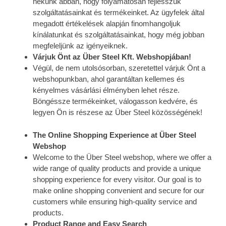
nekünk abban, hogy folyamatosan fejlesszük
szolgáltatásainkat és termékeinket. Az ügyfelek által
megadott értékelések alapján finomhangoljuk
kínálatunkat és szolgáltatásainkat, hogy még jobban
megfeleljünk az igényeiknek.
Várjuk Önt az Über Steel Kft. Webshopjában!
Végül, de nem utolsósorban, szeretettel várjuk Önt a
webshopunkban, ahol garantáltan kellemes és
kényelmes vásárlási élményben lehet része.
Böngéssze termékeinket, válogasson kedvére, és
legyen Ön is részese az Über Steel közösségének!
The Online Shopping Experience at Über Steel
Webshop
Welcome to the Über Steel webshop, where we offer a
wide range of quality products and provide a unique
shopping experience for every visitor. Our goal is to
make online shopping convenient and secure for our
customers while ensuring high-quality service and
products.
Product Range and Easy Search