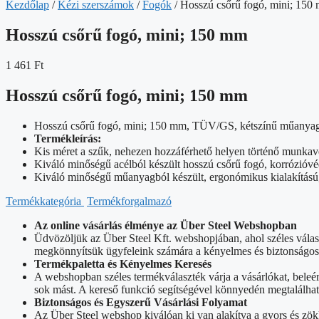
Kezdőlap
/
Kézi szerszámok
/
Fogók
/ Hosszú csőrű fogó, mini; 150
Hosszú csőrű fogó, mini; 150 mm
1 461
Ft
Hosszú csőrű fogó, mini; 150 mm
Hosszú csőrű fogó, mini; 150 mm, TÜV/GS, kétszínű műanyag
Termékleírás:
Kis méret a szűk, nehezen hozzáférhető helyen történő munkavé
Kiváló minőségű acélból készült hosszú csőrű fogó, korrózióvéd
Kiváló minőségű műanyagból készült, ergonómikus kialakítású,
Termékkategória
Termékforgalmazó
Az online vásárlás élménye az Über Steel Webshopban
Üdvözöljük az Über Steel Kft. webshopjában, ahol széles vála
megkönnyítsük ügyfeleink számára a kényelmes és biztonságos o
Termékpaletta és Kényelmes Keresés
A webshopban széles termékválaszték várja a vásárlókat, beleé
sok mást. A kereső funkció segítségével könnyedén megtalálhat
Biztonságos és Egyszerű Vásárlási Folyamat
Az Über Steel webshop kiválóan ki van alakítva a gyors és zök