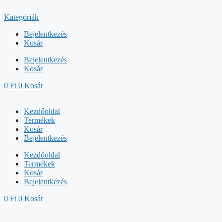
Kilépés
a
Kategóriák
tartalomba
Bejelentkezés
Kosár
Bejelentkezés
Kosár
0
Ft
0
Kosár
Kezdőoldal
Termékek
Kosár
Bejelentkezés
Kezdőoldal
Termékek
Kosár
Bejelentkezés
0
Ft
0
Kosár