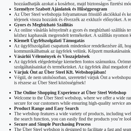
hozzáadhatják azokat a kosárhoz, majd biztonságos fizetési mód
Személyre Szabott Ajánlatok és Hűségprogram
Az Über Steel webshopja folyamatosan frissülő akciókkal és k
térjenek vissza hozzánk és élvezzék az exkluzív előnyöket. A 
Gyors és Megbízható Szállítás
Az online vásárlás kényelmét a gyors és megbízható szállítás tes
kézhez kaphassák megrendelt termékeiket. A szállítás nyomon k
Kiemelt Ügyfélszolgálati Támogatás
Az ügyfélszolgálati csapatunk mindenkor rendelkezésre áll, ho
kommunikálhatnak az ügyfelek velünk. Képzett munkatársaink sz
Vásárlói Vélemények és Visszajelzések
Az ügyfelek elégedettsége kiemelten fontos számunkra. Örömmel
szolgáltatásainkat és termékeinket. Az ügyfelek által megadott
Várjuk Önt az Über Steel Kft. Webshopjában!
Végül, de nem utolsósorban, szeretettel várjuk Önt a webshopu
is részese az Über Steel közösségének!
The Online Shopping Experience at Über Steel Webshop
Welcome to the Über Steel webshop, where we offer a wide rang
secure for our customers while ensuring high-quality service an
Product Range and Easy Search
The webshop features a wide variety of products, including we
the search function, you can easily find the products you’re loo
Secure and Simple Purchasing Process
The Über Steel webshop is designed to facilitate a fast and sea