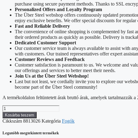
purchase using secure payment methods. Thanks to SSL encrypti
Personalized Offers and Loyalty Program
The Über Steel webshop offers continuously updated promotions
enjoy exclusive benefits. We offer special discounts for regular
Fast and Reliable Delivery
The convenience of online shopping is complemented by fast and 
their ordered products as quickly as possible. Delivery is track
Dedicated Customer Support
Our customer service team is always available to assist with a
with customers. Our trained representatives offer expert assista
Customer Reviews and Feedback
Customer satisfaction is paramount to us. We welcome and valu
our offerings and services to better meet their needs.
Join Us at the Über Steel Webshop!
Last but not least, we cordially invite you to explore our web
become part of the Über Steel community!
A termékoldalon feltüntetett árak bruttó árak, amelyek tartalmazzák
Hosszú
csőrű
Kosárba teszem
fogó,
Cikkszám
8813026
Kategória
Fogók
mini;
150
Legutóbb megtekintett termékek
mm