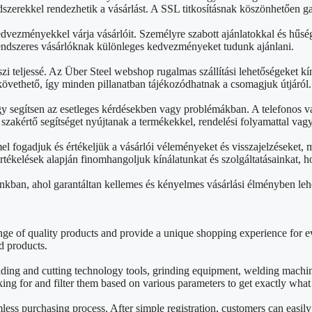
szerekkel rendezhetik a vásárlást. A SSL titkosításnak köszönhetően g
edvezményekkel várja vásárlóit. Személyre szabott ajánlatokkal és hű
rendszeres vásárlóknak különleges kedvezményeket tudunk ajánlani.
zi teljessé. Az Über Steel webshop rugalmas szállítási lehetőségeket kín
övethető, így minden pillanatban tájékozódhatnak a csomagjuk útjáról.
gy segítsen az esetleges kérdésekben vagy problémákban. A telefonos v
akértő segítséget nyújtanak a termékekkel, rendelési folyamattal vag
 fogadjuk és értékeljük a vásárlói véleményeket és visszajelzéseket,
 értékelések alapján finomhangoljuk kínálatunkat és szolgáltatásainkat
nkban, ahol garantáltan kellemes és kényelmes vásárlási élményben leh
e of quality products and provide a unique shopping experience for ev
d products.
lding and cutting technology tools, grinding equipment, welding mach
king for and filter them based on various parameters to get exactly wha
mless purchasing process. After simple registration, customers can easil