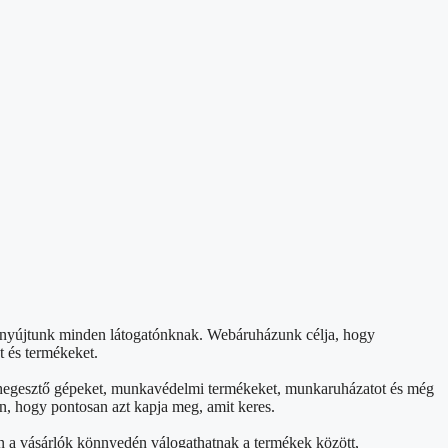
t nyújtunk minden látogatónknak. Webáruházunk célja, hogy
t és termékeket.
et, hegesztő gépeket, munkavédelmi termékeket, munkaruházatot és még
n, hogy pontosan azt kapja meg, amit keres.
án a vásárlók könnyedén válogathatnak a termékek között,