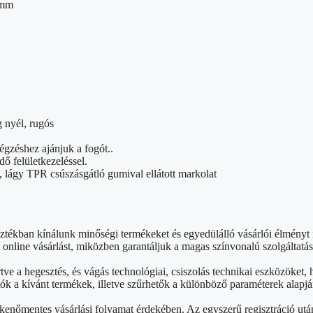
 mm
 nyél, rugós
gzéshez ajánjuk a fogót..
ő felületkezeléssel.
 lágy TPR csúszásgátló gumival ellátott markolat
sztékban kínálunk minőségi termékeket és egyedülálló vásárlói élmény
nline vásárlást, miközben garantáljuk a magas színvonalú szolgáltatás
rtve a hegesztés, és vágás technológiai, csiszolás technikai eszközök
ók a kívánt termékek, illetve szűrhetők a különböző paraméterek alapjá
kenőmentes vásárlási folyamat érdekében. Az egyszerű regisztráció ut