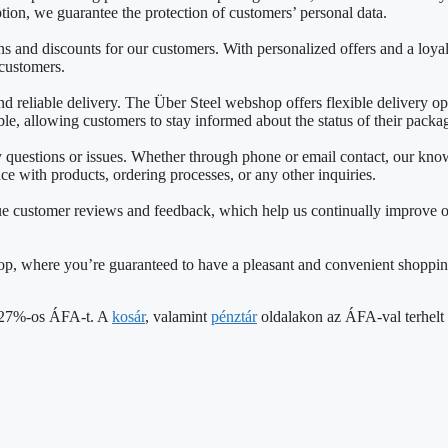
on, we guarantee the protection of customers’ personal data.
 and discounts for our customers. With personalized offers and a loya
 customers.
reliable delivery. The Über Steel webshop offers flexible delivery opti
able, allowing customers to stay informed about the status of their packa
ny questions or issues. Whether through phone or email contact, our k
nce with products, ordering processes, or any other inquiries.
e customer reviews and feedback, which help us continually improve o
shop, where you’re guaranteed to have a pleasant and convenient shoppin
 a 27%-os ÁFA-t. A
kosár
, valamint
pénztár
oldalakon az ÁFA-val terhelt á