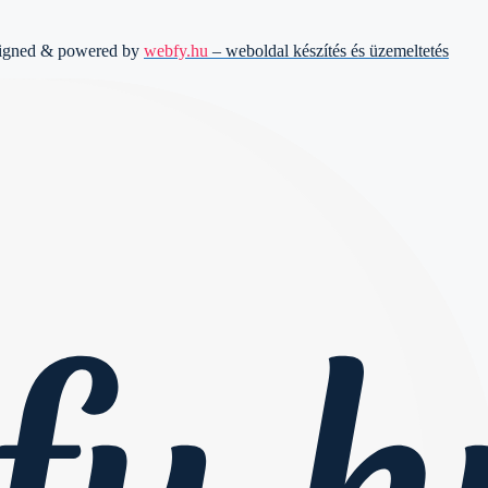
signed & powered by
webfy.hu
– weboldal készítés és üzemeltetés