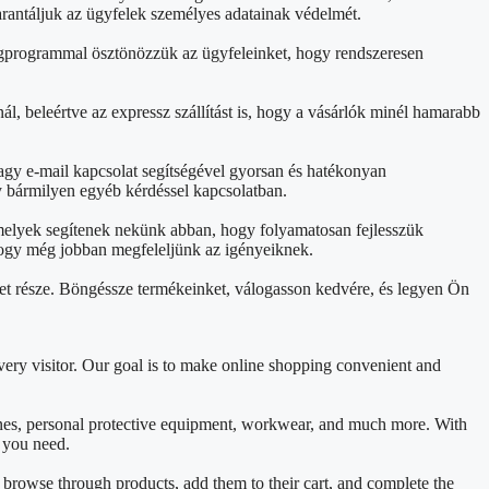
arantáljuk az ügyfelek személyes adatainak védelmét.
ségprogrammal ösztönözzük az ügyfeleinket, hogy rendszeresen
ál, beleértve az expressz szállítást is, hogy a vásárlók minél hamarabb
agy e-mail kapcsolat segítségével gyorsan és hatékonyan
y bármilyen egyéb kérdéssel kapcsolatban.
 melyek segítenek nekünk abban, hogy folyamatosan fejlesszük
, hogy még jobban megfeleljünk az igényeiknek.
et része. Böngéssze termékeinket, válogasson kedvére, és legyen Ön
ery visitor. Our goal is to make online shopping convenient and
ines, personal protective equipment, workwear, and much more. With
t you need.
y browse through products, add them to their cart, and complete the