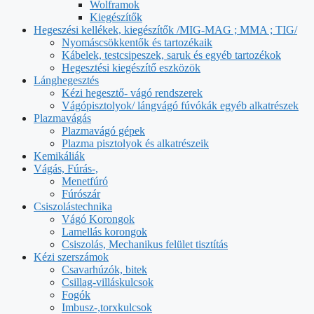
Wolframok
Kiegészítők
Hegeszési kellékek, kiegészítők /MIG-MAG ; MMA ; TIG/
Nyomáscsökkentők és tartozékaik
Kábelek, testcsipeszek, saruk és egyéb tartozékok
Hegesztési kiegészítő eszközök
Lánghegesztés
Kézi hegesztő- vágó rendszerek
Vágópisztolyok/ lángvágó fúvókák egyéb alkatrészek
Plazmavágás
Plazmavágó gépek
Plazma pisztolyok és alkatrészeik
Kemikáliák
Vágás, Fúrás-,
Menetfúró
Fúrószár
Csiszolástechnika
Vágó Korongok
Lamellás korongok
Csiszolás, Mechanikus felület tisztítás
Kézi szerszámok
Csavarhúzók, bitek
Csillag-villáskulcsok
Fogók
Imbusz-,torxkulcsok