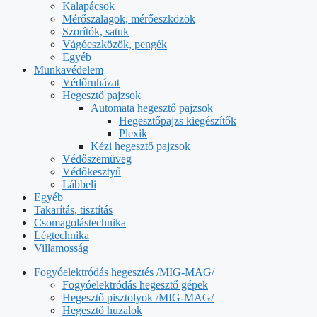
Kalapácsok
Mérőszalagok, mérőeszközök
Szorítók, satuk
Vágóeszközök, pengék
Egyéb
Munkavédelem
Védőruházat
Hegesztő pajzsok
Automata hegesztő pajzsok
Hegesztőpajzs kiegészítők
Plexik
Kézi hegesztő pajzsok
Védőszemüveg
Védőkesztyű
Lábbeli
Egyéb
Takarítás, tisztítás
Csomagolástechnika
Légtechnika
Villamosság
Fogyóelektródás hegesztés /MIG-MAG/
Fogyóelektródás hegesztő gépek
Hegesztő pisztolyok /MIG-MAG/
Hegesztő huzalok