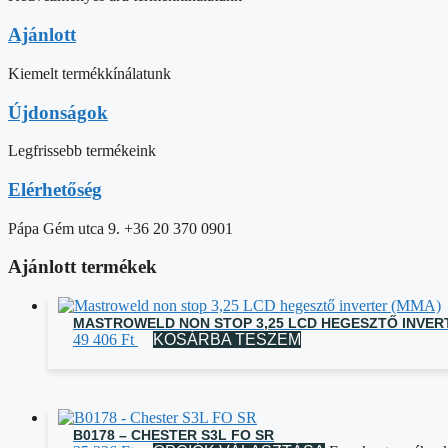
Ajánlott
Kiemelt termékkínálatunk
Újdonságok
Legfrissebb termékeink
Elérhetőség
Pápa Gém utca 9. +36 20 370 0901
Ajánlott termékek
MASTROWELD NON STOP 3,25 LCD HEGESZTŐ INVER
49 406
Ft
KOSÁRBA TESZEM
B0178 – CHESTER S3L FO SR