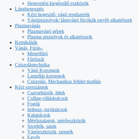
Hegesztési kiegészítő eszközök
Lánghegesztés
Kézi hegesztő- vágó rendszerek
Vágópisztolyok/ lángvágó fúvókák egyéb alkatrészek
Plazmavágás
Plazmavágó gépek
Plazma pisztolyok és alkatrészeik
Kemikáliák
Vágás, Fúrás-,
Menetfúró
Fúrószár
Csiszolástechnika
Vágó Korongok
Lamellás korongok
Csiszolás, Mechanikus felület tisztítás
Kézi szerszámok
Csavarhúzók, bitek
Csillag-villáskulcsok
Fogók
Imbusz-,torxkulcsok
Kalapácsok
Mérőszalagok, mérőeszközök
Szorítók, satuk
Vágóeszközök, pengék
Egyéb