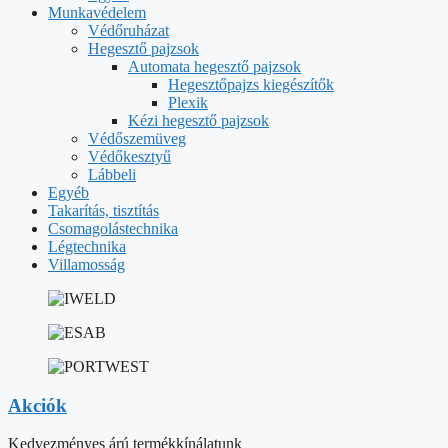
Munkavédelem
Védőruházat
Hegesztő pajzsok
Automata hegesztő pajzsok
Hegesztőpajzs kiegészítők
Plexik
Kézi hegesztő pajzsok
Védőszemüveg
Védőkesztyű
Lábbeli
Egyéb
Takarítás, tisztítás
Csomagolástechnika
Légtechnika
Villamosság
Akciók
Kedvezményes árú termékkínálatunk