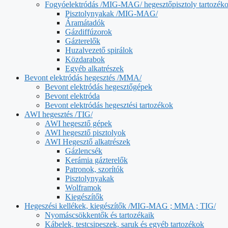
Fogyóelektródás /MIG-MAG/ hegesztőpisztoly tartozék
Pisztolynyakak /MIG-MAG/
Áramátadók
Gázdiffúzorok
Gázterelők
Huzalvezető spirálok
Közdarabok
Egyéb alkatrészek
Bevont elektródás hegesztés /MMA/
Bevont elektródás hegesztőgépek
Bevont elektróda
Bevont elektródás hegesztési tartozékok
AWI hegesztés /TIG/
AWI hegesztő gépek
AWI hegesztő pisztolyok
AWI Hegesztő alkatrészek
Gázlencsék
Kerámia gázterelők
Patronok, szorítók
Pisztolynyakak
Wolframok
Kiegészítők
Hegeszési kellékek, kiegészítők /MIG-MAG ; MMA ; TIG/
Nyomáscsökkentők és tartozékaik
Kábelek, testcsipeszek, saruk és egyéb tartozékok