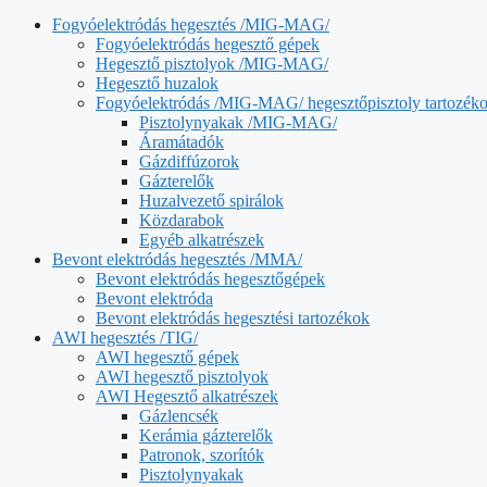
Fogyóelektródás hegesztés /MIG-MAG/
Fogyóelektródás hegesztő gépek
Hegesztő pisztolyok /MIG-MAG/
Hegesztő huzalok
Fogyóelektródás /MIG-MAG/ hegesztőpisztoly tartozék
Pisztolynyakak /MIG-MAG/
Áramátadók
Gázdiffúzorok
Gázterelők
Huzalvezető spirálok
Közdarabok
Egyéb alkatrészek
Bevont elektródás hegesztés /MMA/
Bevont elektródás hegesztőgépek
Bevont elektróda
Bevont elektródás hegesztési tartozékok
AWI hegesztés /TIG/
AWI hegesztő gépek
AWI hegesztő pisztolyok
AWI Hegesztő alkatrészek
Gázlencsék
Kerámia gázterelők
Patronok, szorítók
Pisztolynyakak