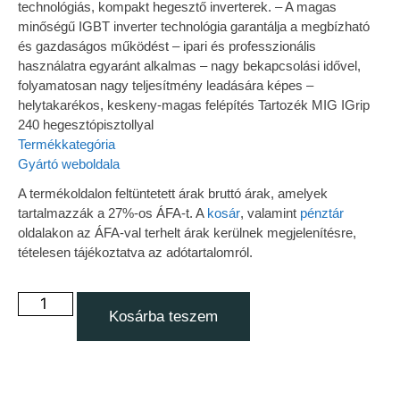
technológiás, kompakt hegesztő inverterek. – A magas
minőségű IGBT inverter technológia garantálja a megbízható
és gazdaságos működést – ipari és professzionális
használatra egyaránt alkalmas – nagy bekapcsolási idővel,
folyamatosan nagy teljesítmény leadására képes –
helytakarékos, keskeny-magas felépítés Tartozék MIG IGrip
240 hegesztópisztollyal
Termékkategória
Gyártó weboldala
A termékoldalon feltüntetett árak bruttó árak, amelyek
tartalmazzák a 27%-os ÁFA-t. A
kosár
, valamint
pénztár
oldalakon az ÁFA-val terhelt árak kerülnek megjelenítésre,
tételesen tájékoztatva az adótartalomról.
Kosárba teszem