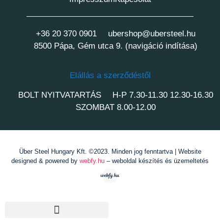
+36 20 370 0901
ubershop@ubersteel.hu
8500 Pápa, Gém utca 9. (navigáció indítása)
Elállás a szerződéstől
BOLT NYITVATARTÁS
H-P 7.30-11.30 12.30-16.30
SZOMBAT 8.00-12.00
Über Steel Hungary Kft. ©2023. Minden jog fenntartva | Website
designed & powered by
webfy.hu
– weboldal készítés és üzemeltetés