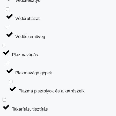
Védőkesztyű
Védőruházat
Védőszemüveg
Plazmavágás
Plazmavágó gépek
Plazma pisztolyok és alkatrészeik
Takarítás, tisztítás