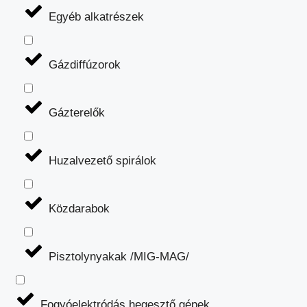
Egyéb alkatrészek
Gázdiffúzorok
Gázterelők
Huzalvezető spirálok
Közdarabok
Pisztolynyakak /MIG-MAG/
Fogyóelektródás hegesztő gépek