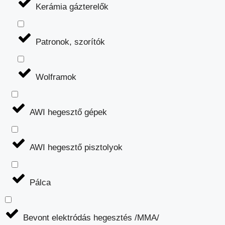
Kerámia gázterelők
Patronok, szorítók
Wolframok
AWI hegesztő gépek
AWI hegesztő pisztolyok
Pálca
Bevont elektródás hegesztés /MMA/