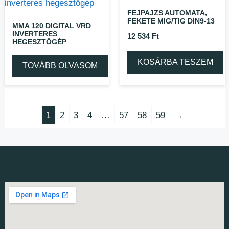
FEJPAJZS AUTOMATA,
FEKETE MIG/TIG DIN9-13
MMA 120 DIGITAL VRD
INVERTERES
12 534
Ft
HEGESZTŐGÉP
KOSÁRBA TESZEM
TOVÁBB OLVASOM
1
2
3
4
…
57
58
59
→