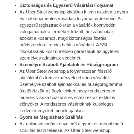
Biztonságos és Egyszerű Vásárlási Folyamat
Az Über Steel webshop kiválóan ki van alakítva a gyors
és zökkenőmentes vásárlási folyamat érdekében. Az
egyszerű regisztráció után a vásárlók könnyedén
válogathatnak a termékek között, hozzáadhatják
azokat a kosárhoz, majd biztonságos fizetési
módszerekkel rendezhetik a vásárlást. A SSL
titkosításnak köszönhetően garantáljuk az ügyfelek
személyes adatainak védelmét.
Személyre Szabott Ajánlatok és Hűségprogram
Az Über Steel webshopja folyamatosan frissülő
akciókkal és kedvezményekkel várja vásárlóit.
Személyre szabott ajánlatokkal és hűségprogrammal
ösztönözzük az ügyfeleinket, hogy rendszeresen
térjenek vissza hozzánk és élvezzék az exkluzív
előnyöket. A rendszeres vásárlóknak különleges
kedvezményeket tudunk ajánlani.
Gyors és Megbízható Szállítás
Az online vásárlás kényelmét a gyors és megbízható
szállítás teszi teljessé. Az Über Steel webshop