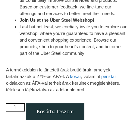
us continually improve our services and products.
Based on customer feedback, we fine-tune our
offerings and services to better meet their needs.
Join Us at the Über Steel Webshop!
Last but not least, we cordially invite you to explore our
webshop, where you’re guaranteed to have a pleasant
and convenient shopping experience. Browse our
products, shop to your heart’s content, and become
part of the Über Steel community!
A termékoldalon feltüntetett árak bruttó árak, amelyek
tartalmazzák a 27%-os ÁFA-t. A
kosár
, valamint
pénztár
oldalakon az ÁFA-val terhelt árak kerülnek megjelenítésre,
tételesen tájékoztatva az adótartalomról.
Kosárba teszem