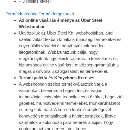
– 3 libellás kivitel
Termékkategória
Termékforgalmazó
Az online vásárlás élménye az Über Steel
Webshopban
Üdvözöljük az Über Steel Kft. webshopjában, ahol
széles választékban kínálunk minőségi termékeket és
egyedülálló vásárlói élményt nyújtunk minden
látogatónknak. Webáruházunk célja, hogy
megkönnyítsük ügyfeleink számára a kényelmes és
biztonságos online vásárlást, miközben garantáljuk a
magas színvonalú szolgáltatást és termékeket.
Termékpaletta és Kényelmes Keresés
A webshopban széles termékválaszték várja a
vásárlókat, beleértve a hegesztés, és vágás
technológiai, csiszolás technikai eszközöket, hegesztő
gépeket, munkavédelmi termékeket, munkaruházatot
és még sok mást. A kereső funkció segítségével
könnyedén megtalálhatók a kívánt termékek, illetve
szűrhetők a különböző paraméterek alapján, hogy
pontosan azt kapja meg, amit keres.