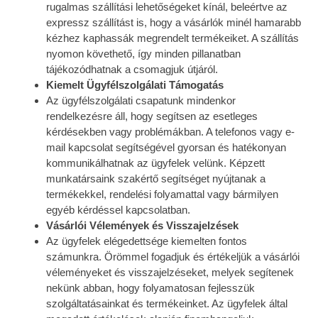
rugalmas szállítási lehetőségeket kínál, beleértve az
expressz szállítást is, hogy a vásárlók minél hamarabb
kézhez kaphassák megrendelt termékeiket. A szállítás
nyomon követhető, így minden pillanatban
tájékozódhatnak a csomagjuk útjáról.
Kiemelt Ügyfélszolgálati Támogatás
Az ügyfélszolgálati csapatunk mindenkor
rendelkezésre áll, hogy segítsen az esetleges
kérdésekben vagy problémákban. A telefonos vagy e-
mail kapcsolat segítségével gyorsan és hatékonyan
kommunikálhatnak az ügyfelek velünk. Képzett
munkatársaink szakértő segítséget nyújtanak a
termékekkel, rendelési folyamattal vagy bármilyen
egyéb kérdéssel kapcsolatban.
Vásárlói Vélemények és Visszajelzések
Az ügyfelek elégedettsége kiemelten fontos
számunkra. Örömmel fogadjuk és értékeljük a vásárlói
véleményeket és visszajelzéseket, melyek segítenek
nekünk abban, hogy folyamatosan fejlesszük
szolgáltatásainkat és termékeinket. Az ügyfelek által