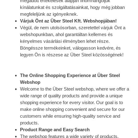
megadott értékelések alapján finomhangoljuk
kínálatunkat és szolgáltatásainkat, hogy még jobban
megfeleljünk az igényeiknek.
Várjuk Önt az Über Steel Kft. Webshopjában!
Végül, de nem utolsósorban, szeretettel várjuk Önt a
webshopunkban, ahol garantáltan kellemes és
kényelmes vásárlási élményben lehet része.
Böngéssze termékeinket, válogasson kedvére, és
legyen Ön is részese az Über Steel közösségének!
The Online Shopping Experience at Über Steel
Webshop
Welcome to the Über Steel webshop, where we offer a
wide range of quality products and provide a unique
shopping experience for every visitor. Our goal is to
make online shopping convenient and secure for our
customers while ensuring high-quality service and
products.
Product Range and Easy Search
The webshop features a wide variety of products,