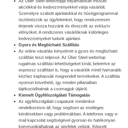
Az Über Steel webshopja folyamatosan frissülő
akciókkal és kedvezményekkel várja vásárlóit.
Személyre szabott ajánlatokkal és hűségprogrammal
ösztönözzük az ügyfeleinket, hogy rendszeresen
térjenek vissza hozzánk és élvezzék az exkluzív
előnyöket. A rendszeres vásárlóknak különleges
kedvezményeket tudunk ajánlani.
Gyors és Megbízható Szállítás
Az online vásárlás kényelmét a gyors és megbízható
szállítás teszi teljessé. Az Über Steel webshop
rugalmas szállítási lehetőségeket kínál, beleértve az
expressz szállítást is, hogy a vásárlók minél hamarabb
kézhez kaphassák megrendelt termékeiket. A szállítás
nyomon követhető, így minden pillanatban
tájékozódhatnak a csomagjuk útjáról.
Kiemelt Ügyfélszolgálati Támogatás
Az ügyfélszolgálati csapatunk mindenkor
rendelkezésre áll, hogy segítsen az esetleges
kérdésekben vagy problémákban. A telefonos vagy e-
mail kapcsolat segítségével gyorsan és hatékonyan
kommunikálhatnak az ügyfelek velünk. Képzett