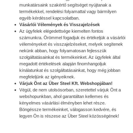
munkatársaink szakértő segítséget nyújtanak a
termékekkel, rendelési folyamattal vagy bármilyen
egyéb kérdéssel kapcsolatban.
Vásárlói Vélemények és Visszajelzések
Az ügyfelek elégedettsége kiemelten fontos
számunkra. Örömmel fogadjuk és értékeljük a vásárlói
véleményeket és visszajelzéseket, melyek segítenek
nekünk abban, hogy folyamatosan fejlesszük
szolgáltatásainkat és termékeinket. Az ügyfelek által
megadott értékelések alapján finomhangoljuk
kínálatunkat és szolgáltatásainkat, hogy még jobban
megfeleljünk az igényeiknek.
Várjuk Önt az Über Steel Kft. Webshopjában!
Végül, de nem utolsósorban, szeretettel várjuk Önt a
webshopunkban, ahol garantáltan kellemes és
kényelmes vásárlási élményben lehet része.
Böngéssze termékeinket, válogasson kedvére, és
legyen Ön is részese az Über Steel közösségének!