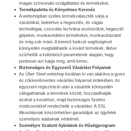
magas színvonalú szolgáltatást és termékeket.
Termékpaletta és Kényelmes Keresés
A webshopban széles termékválaszték várja a
vásárlókat, beleértve a hegesztés, és vágás
technológiai, csiszolás technikai eszközöket, hegesztő
gépeket, munkavédelmi termékeket, munkaruházatot
és még sok mást. A kereső funkció segítségével
könnyedén megtalálhatók a kívánt termékek, illetve
szűrhetők a különböző paraméterek alapján, hogy
pontosan azt kapja meg, amit keres.
Biztonságos és Egyszerű Vásárlási Folyamat
Az Über Steel webshop kiválóan ki van alakítva a gyors
és zökkenőmentes vásárlási folyamat érdekében. Az
egyszerű regisztráció után a vásárlók könnyedén
válogathatnak a termékek között, hozzáadhatják
azokat a kosárhoz, majd biztonságos fizetési
módszerekkel rendezhetik a vásárlást. A SSL
titkosításnak köszönhetően garantáljuk az ügyfelek
személyes adatainak védelmét.
Személyre Szabott Ajánlatok és Hűségprogram