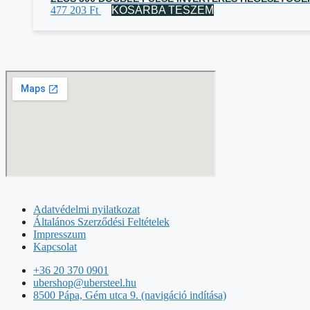
477 203
Ft
KOSÁRBA TESZEM
Adatvédelmi nyilatkozat
Általános Szerződési Feltételek
Impresszum
Kapcsolat
+36 20 370 0901
ubershop@ubersteel.hu
8500 Pápa, Gém utca 9. (navigáció indítása)