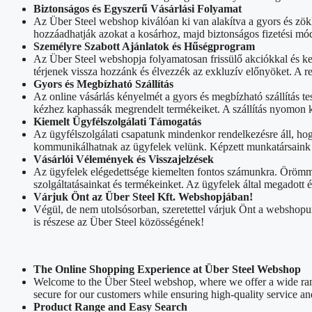
Biztonságos és Egyszerű Vásárlási Folyamat
Az Über Steel webshop kiválóan ki van alakítva a gyors és zök
hozzáadhatják azokat a kosárhoz, majd biztonságos fizetési mód
Személyre Szabott Ajánlatok és Hűségprogram
Az Über Steel webshopja folyamatosan frissülő akciókkal és k
térjenek vissza hozzánk és élvezzék az exkluzív előnyöket. A 
Gyors és Megbízható Szállítás
Az online vásárlás kényelmét a gyors és megbízható szállítás tes
kézhez kaphassák megrendelt termékeiket. A szállítás nyomon k
Kiemelt Ügyfélszolgálati Támogatás
Az ügyfélszolgálati csapatunk mindenkor rendelkezésre áll, ho
kommunikálhatnak az ügyfelek velünk. Képzett munkatársaink sz
Vásárlói Vélemények és Visszajelzések
Az ügyfelek elégedettsége kiemelten fontos számunkra. Örömmel
szolgáltatásainkat és termékeinket. Az ügyfelek által megadott
Várjuk Önt az Über Steel Kft. Webshopjában!
Végül, de nem utolsósorban, szeretettel várjuk Önt a webshopu
is részese az Über Steel közösségének!
The Online Shopping Experience at Über Steel Webshop
Welcome to the Über Steel webshop, where we offer a wide rang
secure for our customers while ensuring high-quality service an
Product Range and Easy Search