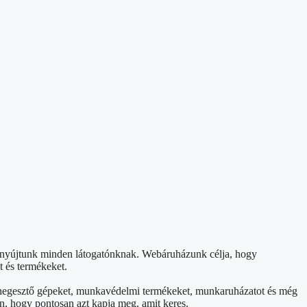
t nyújtunk minden látogatónknak. Webáruházunk célja, hogy
t és termékeket.
et, hegesztő gépeket, munkavédelmi termékeket, munkaruházatot és még
n, hogy pontosan azt kapja meg, amit keres.