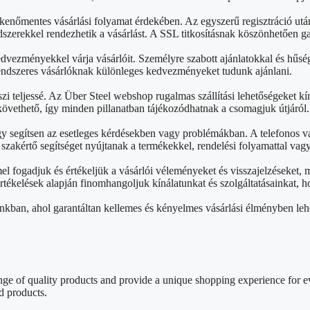
kenőmentes vásárlási folyamat érdekében. Az egyszerű regisztráció ut
szerekkel rendezhetik a vásárlást. A SSL titkosításnak köszönhetően g
edvezményekkel várja vásárlóit. Személyre szabott ajánlatokkal és hű
rendszeres vásárlóknak különleges kedvezményeket tudunk ajánlani.
zi teljessé. Az Über Steel webshop rugalmas szállítási lehetőségeket kín
övethető, így minden pillanatban tájékozódhatnak a csomagjuk útjáról.
gy segítsen az esetleges kérdésekben vagy problémákban. A telefonos v
akértő segítséget nyújtanak a termékekkel, rendelési folyamattal vag
 fogadjuk és értékeljük a vásárlói véleményeket és visszajelzéseket,
 értékelések alapján finomhangoljuk kínálatunkat és szolgáltatásainkat
nkban, ahol garantáltan kellemes és kényelmes vásárlási élményben leh
e of quality products and provide a unique shopping experience for ev
d products.