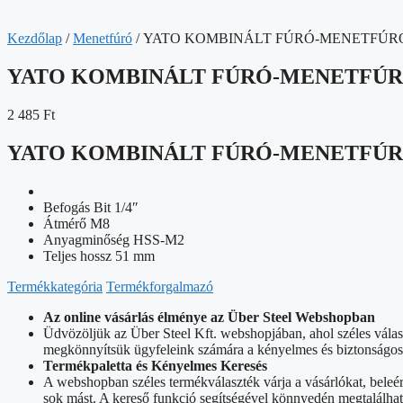
Kezdőlap
/
Menetfúró
/ YATO KOMBINÁLT FÚRÓ-MENETFÚRÓ
YATO KOMBINÁLT FÚRÓ-MENETFÚR
2 485
Ft
YATO KOMBINÁLT FÚRÓ-MENETFÚR
Befogás Bit 1/4″
Átmérő M8
Anyagminőség HSS-M2
Teljes hossz 51 mm
Termékkategória
Termékforgalmazó
Az online vásárlás élménye az Über Steel Webshopban
Üdvözöljük az Über Steel Kft. webshopjában, ahol széles vála
megkönnyítsük ügyfeleink számára a kényelmes és biztonságos o
Termékpaletta és Kényelmes Keresés
A webshopban széles termékválaszték várja a vásárlókat, beleé
sok mást. A kereső funkció segítségével könnyedén megtalálhat