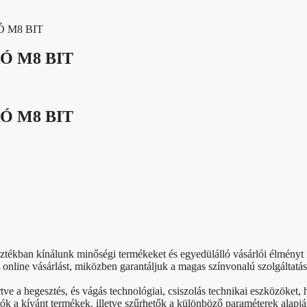
 M8 BIT
Ó M8 BIT
Ó M8 BIT
sztékban kínálunk minőségi termékeket és egyedülálló vásárlói élmény
nline vásárlást, miközben garantáljuk a magas színvonalú szolgáltatás
rtve a hegesztés, és vágás technológiai, csiszolás technikai eszközök
ók a kívánt termékek, illetve szűrhetők a különböző paraméterek alapjá