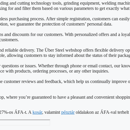
lding and cutting technology tools, grinding equipment, welding mach
king for and filter them based on various parameters to get exactly wha
mless purchasing process. After simple registration, customers can easil
on, we guarantee the protection of customers’ personal data.
 and discounts for our customers. With personalized offers and a loya
 customers.
reliable delivery. The Über Steel webshop offers flexible delivery opti
able, allowing customers to stay informed about the status of their packa
ny questions or issues. Whether through phone or email contact, our k
nce with products, ordering processes, or any other inquiries.
e customer reviews and feedback, which help us continually improve o
shop, where you’re guaranteed to have a pleasant and convenient shoppin
 a 27%-os ÁFA-t. A
kosár
, valamint
pénztár
oldalakon az ÁFA-val terhelt á