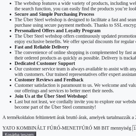
The webshop features a wide variety of products, including we
the search function, you can easily find the products you’re loo
Secure and Simple Purchasing Process
The Über Steel webshop is designed to facilitate a fast and sea
purchase using secure payment methods. Thanks to SSL encrypti
Personalized Offers and Loyalty Program
The Über Steel webshop offers continuously updated promotions
enjoy exclusive benefits. We offer special discounts for regular
Fast and Reliable Delivery
The convenience of online shopping is complemented by fast and 
their ordered products as quickly as possible. Delivery is track
Dedicated Customer Support
Our customer service team is always available to assist with a
with customers. Our trained representatives offer expert assista
Customer Reviews and Feedback
Customer satisfaction is paramount to us. We welcome and valu
our offerings and services to better meet their needs.
Join Us at the Über Steel Webshop!
Last but not least, we cordially invite you to explore our web
become part of the Über Steel community!
A termékoldalon feltüntetett árak bruttó árak, amelyek tartalmazzák
YATO KOMBINÁLT FÚRÓ-MENETFÚRÓ M8 BIT mennyiség
Kosárba teszem