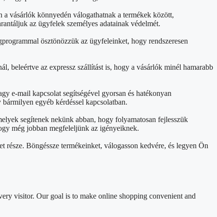
án a vásárlók könnyedén válogathatnak a termékek között,
arantáljuk az ügyfelek személyes adatainak védelmét.
ségprogrammal ösztönözzük az ügyfeleinket, hogy rendszeresen
ál, beleértve az expressz szállítást is, hogy a vásárlók minél hamarabb
agy e-mail kapcsolat segítségével gyorsan és hatékonyan
y bármilyen egyéb kérdéssel kapcsolatban.
 melyek segítenek nekünk abban, hogy folyamatosan fejlesszük
, hogy még jobban megfeleljünk az igényeiknek.
et része. Böngéssze termékeinket, válogasson kedvére, és legyen Ön
ery visitor. Our goal is to make online shopping convenient and