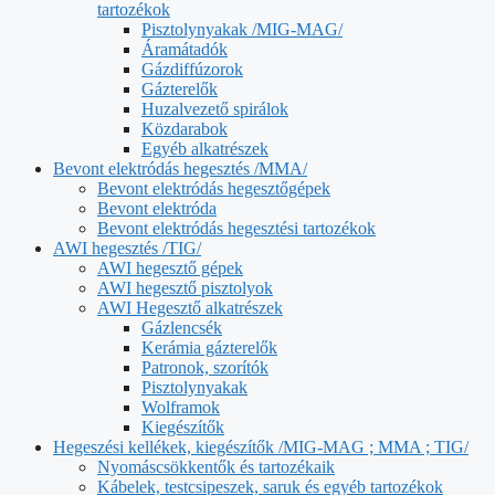
tartozékok
Pisztolynyakak /MIG-MAG/
Áramátadók
Gázdiffúzorok
Gázterelők
Huzalvezető spirálok
Közdarabok
Egyéb alkatrészek
Bevont elektródás hegesztés /MMA/
Bevont elektródás hegesztőgépek
Bevont elektróda
Bevont elektródás hegesztési tartozékok
AWI hegesztés /TIG/
AWI hegesztő gépek
AWI hegesztő pisztolyok
AWI Hegesztő alkatrészek
Gázlencsék
Kerámia gázterelők
Patronok, szorítók
Pisztolynyakak
Wolframok
Kiegészítők
Hegeszési kellékek, kiegészítők /MIG-MAG ; MMA ; TIG/
Nyomáscsökkentők és tartozékaik
Kábelek, testcsipeszek, saruk és egyéb tartozékok