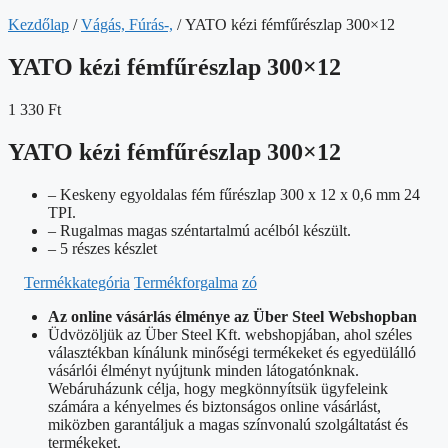
Kezdőlap
/
Vágás, Fúrás-,
/ YATO kézi fémfűrészlap 300×12
YATO kézi fémfűrészlap 300×12
1 330
Ft
YATO kézi fémfűrészlap 300×12
– Keskeny egyoldalas fém fűrészlap 300 x 12 x 0,6 mm 24
TPI.
– Rugalmas magas széntartalmú acélból készült.
– 5 részes készlet
Termékkategória
Termékforgalma
zó
Az online vásárlás élménye az Über Steel Webshopban
Üdvözöljük az Über Steel Kft. webshopjában, ahol széles
választékban kínálunk minőségi termékeket és egyedülálló
vásárlói élményt nyújtunk minden látogatónknak.
Webáruházunk célja, hogy megkönnyítsük ügyfeleink
számára a kényelmes és biztonságos online vásárlást,
miközben garantáljuk a magas színvonalú szolgáltatást és
termékeket.