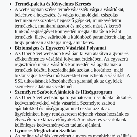
Termékpaletta és Kényelmes Keresés
A webshopban széles termékválaszték várja a vásárlókat,
beleértve a hegesztés, és vágás technológiai, csiszolás
technikai eszközöket, hegesztő gépeket, munkavédelmi
termékeket, munkaruházatot és még sok mást. A kereső
funkció segítségével könnyedén megtalálhatók a kívánt
termékek, illetve szűrhetők a különböző paraméterek alapján,
hogy pontosan azt kapja meg, amit keres.
Biztonságos és Egyszerű Vásárlási Folyamat
Az Über Steel webshop kiválóan ki van alakítva a gyors és
zökkenőmentes vásárlási folyamat érdekében. Az egyszerű
regisztráció után a vásárlók könnyedén válogathatnak a
termékek között, hozzáadhatják azokat a kosárhoz, majd
biztonságos fizetési módszerekkel rendezhetik a vásárlást. A
SSL titkosításnak köszönhetően garantáljuk az ügyfelek
személyes adatainak védelmét.
Személyre Szabott Ajánlatok és Hűségprogram
Az Über Steel webshopja folyamatosan frissülő akciókkal és
kedvezményekkel várja vásárlóit. Személyre szabott
ajánlatokkal és hűségprogrammal ösztönözzük az
ügyfeleinket, hogy rendszeresen térjenek vissza hozzánk és
élvezzék az exkluzív előnyöket. A rendszeres vásárlóknak
különleges kedvezményeket tudunk ajánlani.
Gyors és Megbízható Szállítás
Az online vásárlás kényelmét a gyors és megbízható szállítás