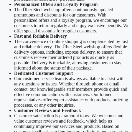
Personalized Offers and Loyalty Program
The Über Steel webshop offers continuously updated
promotions and discounts for our customers. With
personalized offers and a loyalty program, we encourage our
customers to return regularly and enjoy exclusive benefits. We
offer special discounts for regular customers.
Fast and Reliable Delivery
The convenience of online shopping is complemented by fast
and reliable delivery. The Über Steel webshop offers flexible
delivery options, including express delivery, to ensure that
customers receive their ordered products as quickly as
possible. Delivery is trackable, allowing customers to stay
informed about the status of their package.
Dedicated Customer Support
Our customer service team is always available to assist with
any questions or issues. Whether through phone or email
contact, our knowledgeable staff members provide quick and
effective communication with customers. Our trained
representatives offer expert assistance with products, ordering
processes, or any other inquiries.
Customer Reviews and Feedback
Customer satisfaction is paramount to us. We welcome and
value customer reviews and feedback, which help us
continually improve our services and products. Based on
customer feedback, we fine-tune our offerings and services to