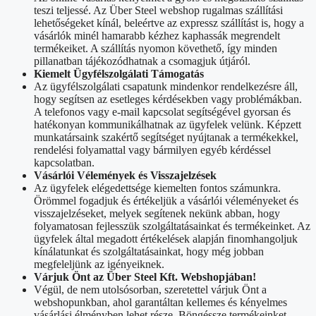
teszi teljessé. Az Über Steel webshop rugalmas szállítási
lehetőségeket kínál, beleértve az expressz szállítást is, hogy a
vásárlók minél hamarabb kézhez kaphassák megrendelt
termékeiket. A szállítás nyomon követhető, így minden
pillanatban tájékozódhatnak a csomagjuk útjáról.
Kiemelt Ügyfélszolgálati Támogatás
Az ügyfélszolgálati csapatunk mindenkor rendelkezésre áll,
hogy segítsen az esetleges kérdésekben vagy problémákban.
A telefonos vagy e-mail kapcsolat segítségével gyorsan és
hatékonyan kommunikálhatnak az ügyfelek velünk. Képzett
munkatársaink szakértő segítséget nyújtanak a termékekkel,
rendelési folyamattal vagy bármilyen egyéb kérdéssel
kapcsolatban.
Vásárlói Vélemények és Visszajelzések
Az ügyfelek elégedettsége kiemelten fontos számunkra.
Örömmel fogadjuk és értékeljük a vásárlói véleményeket és
visszajelzéseket, melyek segítenek nekünk abban, hogy
folyamatosan fejlesszük szolgáltatásainkat és termékeinket. Az
ügyfelek által megadott értékelések alapján finomhangoljuk
kínálatunkat és szolgáltatásainkat, hogy még jobban
megfeleljünk az igényeiknek.
Várjuk Önt az Über Steel Kft. Webshopjában!
Végül, de nem utolsósorban, szeretettel várjuk Önt a
webshopunkban, ahol garantáltan kellemes és kényelmes
vásárlási élményben lehet része. Böngéssze termékeinket,