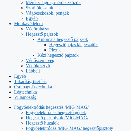
Mérőszalagok, mérőeszközök
Szorítók, satuk
Vágóeszközök, pengék
Egyéb
Munkavédelem
Védőruházat
Hegesztő pajzsok
Automata hegesztő pajzsok
Hegesztőpajzs kiegészítők
Plexik
Kézi hegesztő pajzsok
Védőszemüveg
Védőkesztyű
Lábbeli
Egyéb
Takarítás, tisztítás
Csomagolástechnika
Légtechnika
Villamosság
Fogyóelektródás hegesztés /MIG-MAG/
Fogyóelektródás hegesztő gépek
Hegesztő pisztolyok /MIG-MAG/
Hegesztő huzalok
Fogyóelektródás /MIG-MAG/ hegesztőpisztoly