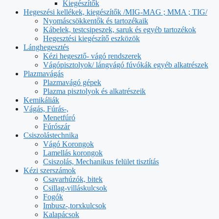
Kiegészítők
Hegeszési kellékek, kiegészítők /MIG-MAG ; MMA ; TIG/
Nyomáscsökkentők és tartozékaik
Kábelek, testcsipeszek, saruk és egyéb tartozékok
Hegesztési kiegészítő eszközök
Lánghegesztés
Kézi hegesztő- vágó rendszerek
Vágópisztolyok/ lángvágó fúvókák egyéb alkatrészek
Plazmavágás
Plazmavágó gépek
Plazma pisztolyok és alkatrészeik
Kemikáliák
Vágás, Fúrás-,
Menetfúró
Fúrószár
Csiszolástechnika
Vágó Korongok
Lamellás korongok
Csiszolás, Mechanikus felület tisztítás
Kézi szerszámok
Csavarhúzók, bitek
Csillag-villáskulcsok
Fogók
Imbusz-,torxkulcsok
Kalapácsok