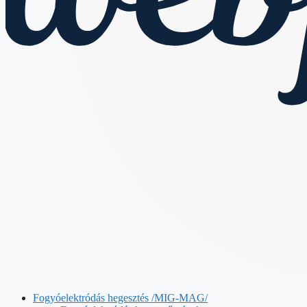
Fogyóelektródás hegesztés /MIG-MAG/