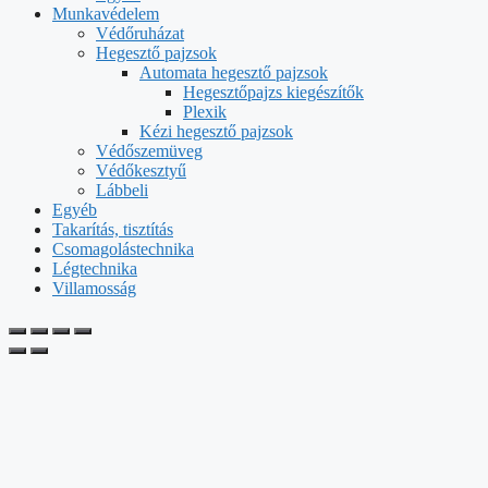
Munkavédelem
Védőruházat
Hegesztő pajzsok
Automata hegesztő pajzsok
Hegesztőpajzs kiegészítők
Plexik
Kézi hegesztő pajzsok
Védőszemüveg
Védőkesztyű
Lábbeli
Egyéb
Takarítás, tisztítás
Csomagolástechnika
Légtechnika
Villamosság