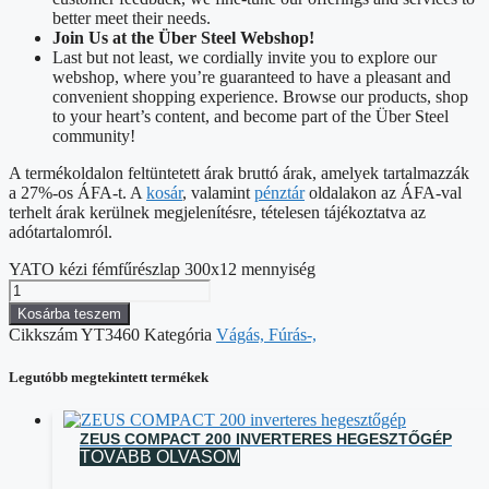
better meet their needs.
Join Us at the Über Steel Webshop!
Last but not least, we cordially invite you to explore our
webshop, where you’re guaranteed to have a pleasant and
convenient shopping experience. Browse our products, shop
to your heart’s content, and become part of the Über Steel
community!
A termékoldalon feltüntetett árak bruttó árak, amelyek tartalmazzák
a 27%-os ÁFA-t. A
kosár
, valamint
pénztár
oldalakon az ÁFA-val
terhelt árak kerülnek megjelenítésre, tételesen tájékoztatva az
adótartalomról.
YATO kézi fémfűrészlap 300x12 mennyiség
Kosárba teszem
Cikkszám
YT3460
Kategória
Vágás, Fúrás-,
Legutóbb megtekintett termékek
ZEUS COMPACT 200 INVERTERES HEGESZTŐGÉP
TOVÁBB OLVASOM