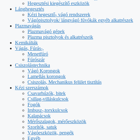
Hegesztési kiegészítő eszközök
Lánghegesztés
Kézi hegesztő- vágó rendszerek
Vágópisztolyok/ lángvágó fúvókák egyéb alkatrészek
Plazmavágás
Plazmavágó gépek
Plazma pisztolyok és alkatrészeik
Kemikáliák
Vágás, Fúrás-,
Menetfúró
Fúrószár
Csiszolástechnika
Vágó Korongok
Lamellás korongok
Csiszolás, Mechanikus felület tisztítás
Kézi szerszámok
Csavarhúzók, bitek
Csillag-villáskulcsok
Fogók
Imbusz-,torxkulcsok
Kalapácsok
Mérőszalagok, mérőeszközök
Szorítók, satuk
Vágóeszközök, pengék
Egyéb