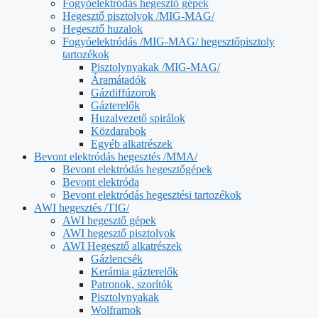
Fogyóelektródás hegesztő gépek
Hegesztő pisztolyok /MIG-MAG/
Hegesztő huzalok
Fogyóelektródás /MIG-MAG/ hegesztőpisztoly
tartozékok
Pisztolynyakak /MIG-MAG/
Áramátadók
Gázdiffúzorok
Gázterelők
Huzalvezető spirálok
Közdarabok
Egyéb alkatrészek
Bevont elektródás hegesztés /MMA/
Bevont elektródás hegesztőgépek
Bevont elektróda
Bevont elektródás hegesztési tartozékok
AWI hegesztés /TIG/
AWI hegesztő gépek
AWI hegesztő pisztolyok
AWI Hegesztő alkatrészek
Gázlencsék
Kerámia gázterelők
Patronok, szorítók
Pisztolynyakak
Wolframok