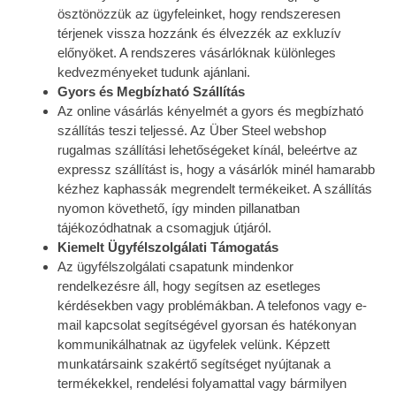
ösztönözzük az ügyfeleinket, hogy rendszeresen
térjenek vissza hozzánk és élvezzék az exkluzív
előnyöket. A rendszeres vásárlóknak különleges
kedvezményeket tudunk ajánlani.
Gyors és Megbízható Szállítás
Az online vásárlás kényelmét a gyors és megbízható
szállítás teszi teljessé. Az Über Steel webshop
rugalmas szállítási lehetőségeket kínál, beleértve az
expressz szállítást is, hogy a vásárlók minél hamarabb
kézhez kaphassák megrendelt termékeiket. A szállítás
nyomon követhető, így minden pillanatban
tájékozódhatnak a csomagjuk útjáról.
Kiemelt Ügyfélszolgálati Támogatás
Az ügyfélszolgálati csapatunk mindenkor
rendelkezésre áll, hogy segítsen az esetleges
kérdésekben vagy problémákban. A telefonos vagy e-
mail kapcsolat segítségével gyorsan és hatékonyan
kommunikálhatnak az ügyfelek velünk. Képzett
munkatársaink szakértő segítséget nyújtanak a
termékekkel, rendelési folyamattal vagy bármilyen