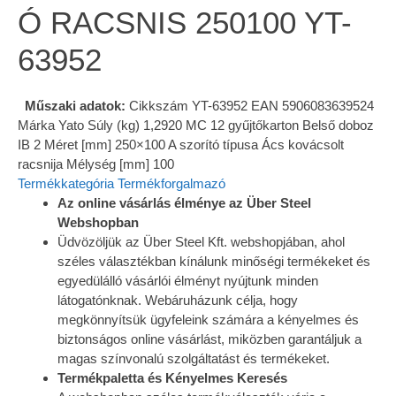
Ó RACSNIS 250100 YT-
63952
Műszaki adatok:
Cikkszám YT-63952 EAN 5906083639524
Márka Yato Súly (kg) 1,2920 MC 12 gyűjtőkarton Belső doboz
IB 2 Méret [mm] 250×100 A szorító típusa Ács kovácsolt
racsnija Mélység [mm] 100
Termékkategória
Termékforgalmazó
Az online vásárlás élménye az Über Steel
Webshopban
Üdvözöljük az Über Steel Kft. webshopjában, ahol
széles választékban kínálunk minőségi termékeket és
egyedülálló vásárlói élményt nyújtunk minden
látogatónknak. Webáruházunk célja, hogy
megkönnyítsük ügyfeleink számára a kényelmes és
biztonságos online vásárlást, miközben garantáljuk a
magas színvonalú szolgáltatást és termékeket.
Termékpaletta és Kényelmes Keresés