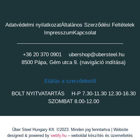
Adatvédelmi nyilatkozat
Általános Szerződési Feltételek
Impresszum
Kapcsolat
+36 20 370 0901
ubershop@ubersteel.hu
8500 Pápa, Gém utca 9. (navigáció indítása)
Elállás a szerződéstől
BOLT NYITVATARTÁS
H-P 7.30-11.30 12.30-16.30
SZOMBAT 8.00-12.00
Über Steel Hungary Kft. ©2023. Minden jog fenntartva | Website
designed & powered by
webfy.hu
– weboldal készítés és üzemeltetés