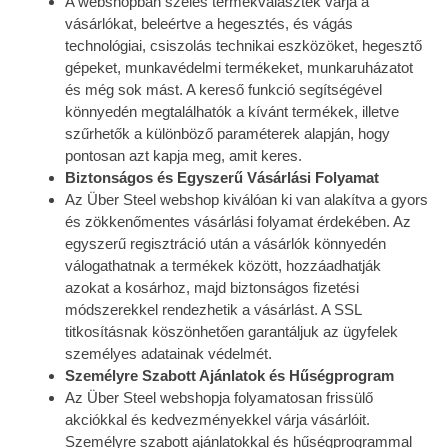
A webshopban széles termékválaszték várja a
vásárlókat, beleértve a hegesztés, és vágás
technológiai, csiszolás technikai eszközöket, hegesztő
gépeket, munkavédelmi termékeket, munkaruházatot
és még sok mást. A kereső funkció segítségével
könnyedén megtalálhatók a kívánt termékek, illetve
szűrhetők a különböző paraméterek alapján, hogy
pontosan azt kapja meg, amit keres.
Biztonságos és Egyszerű Vásárlási Folyamat
Az Über Steel webshop kiválóan ki van alakítva a gyors
és zökkenőmentes vásárlási folyamat érdekében. Az
egyszerű regisztráció után a vásárlók könnyedén
válogathatnak a termékek között, hozzáadhatják
azokat a kosárhoz, majd biztonságos fizetési
módszerekkel rendezhetik a vásárlást. A SSL
titkosításnak köszönhetően garantáljuk az ügyfelek
személyes adatainak védelmét.
Személyre Szabott Ajánlatok és Hűségprogram
Az Über Steel webshopja folyamatosan frissülő
akciókkal és kedvezményekkel várja vásárlóit.
Személyre szabott ajánlatokkal és hűségprogrammal