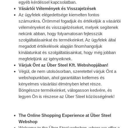
egyéb kérdéssel kapcsolatban.
Vásárlói Vélemények és Visszajelzések
Az ügyfelek elégedettsége kiemelten fontos
számunkra. Örömmel fogadjuk és értékeljük a vásárlói
véleményeket és visszajelzéseket, melyek segítenek
nekünk abban, hogy folyamatosan fejlesszük
szolgáltatásainkat és termékeinket. Az ügyfelek által
megadott értékelések alapján finomhangoljuk
kínálatunkat és szolgáltatásainkat, hogy még jobban
megfeleljünk az igényeiknek.
Várjuk Önt az Über Steel Kft. Webshopjában!
Végül, de nem utolsósorban, szeretettel várjuk Önt a
webshopunkban, ahol garantáltan kellemes és
kényelmes vásárlási élményben lehet része.
Böngéssze termékeinket, válogasson kedvére, és
legyen Ön is részese az Über Steel közösségének!
The Online Shopping Experience at Über Steel
Webshop
Welcome to the Über Steel webshop, where we offer a