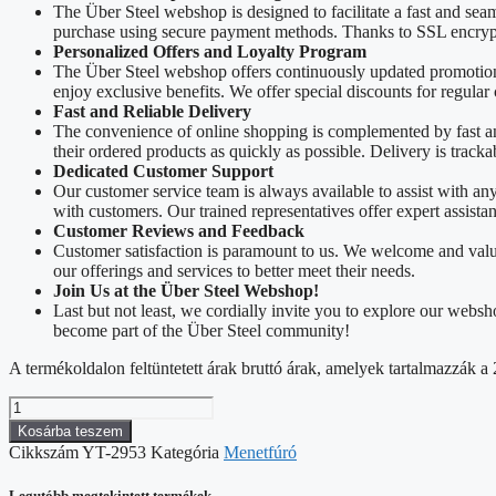
The Über Steel webshop is designed to facilitate a fast and sea
purchase using secure payment methods. Thanks to SSL encrypti
Personalized Offers and Loyalty Program
The Über Steel webshop offers continuously updated promotions
enjoy exclusive benefits. We offer special discounts for regular
Fast and Reliable Delivery
The convenience of online shopping is complemented by fast and 
their ordered products as quickly as possible. Delivery is track
Dedicated Customer Support
Our customer service team is always available to assist with a
with customers. Our trained representatives offer expert assista
Customer Reviews and Feedback
Customer satisfaction is paramount to us. We welcome and valu
our offerings and services to better meet their needs.
Join Us at the Über Steel Webshop!
Last but not least, we cordially invite you to explore our web
become part of the Über Steel community!
A termékoldalon feltüntetett árak bruttó árak, amelyek tartalmazzák
YATO
Gépi
Kosárba teszem
menetfúró
Cikkszám
YT-2953
Kategória
Menetfúró
M6
mennyiség
Legutóbb megtekintett termékek