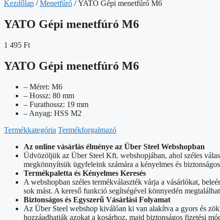
Kezdőlap
/
Menetfúró
/ YATO Gépi menetfúró M6
YATO Gépi menetfúró M6
1 495
Ft
YATO Gépi menetfúró M6
– Méret: M6
– Hossz: 80 mm
– Furathossz: 19 mm
– Anyag: HSS M2
Termékkategória
Termékforgalmazó
Az online vásárlás élménye az Über Steel Webshopban
Üdvözöljük az Über Steel Kft. webshopjában, ahol széles vála
megkönnyítsük ügyfeleink számára a kényelmes és biztonságos o
Termékpaletta és Kényelmes Keresés
A webshopban széles termékválaszték várja a vásárlókat, beleé
sok mást. A kereső funkció segítségével könnyedén megtalálhat
Biztonságos és Egyszerű Vásárlási Folyamat
Az Über Steel webshop kiválóan ki van alakítva a gyors és zök
hozzáadhatják azokat a kosárhoz, majd biztonságos fizetési mód