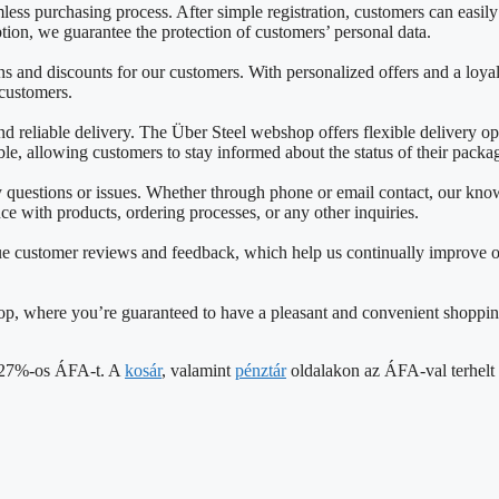
mless purchasing process. After simple registration, customers can easil
on, we guarantee the protection of customers’ personal data.
 and discounts for our customers. With personalized offers and a loya
 customers.
reliable delivery. The Über Steel webshop offers flexible delivery opti
able, allowing customers to stay informed about the status of their packa
ny questions or issues. Whether through phone or email contact, our k
nce with products, ordering processes, or any other inquiries.
e customer reviews and feedback, which help us continually improve o
shop, where you’re guaranteed to have a pleasant and convenient shoppin
 a 27%-os ÁFA-t. A
kosár
, valamint
pénztár
oldalakon az ÁFA-val terhelt á