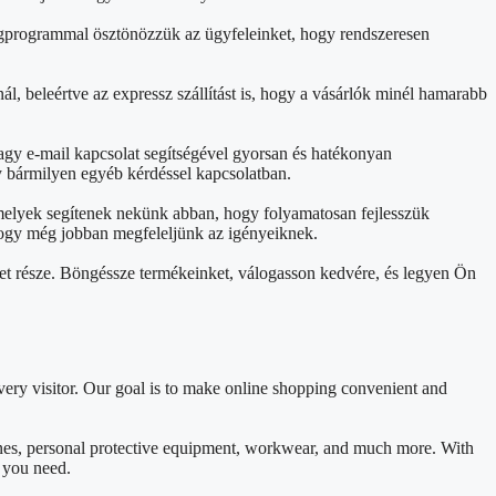
ségprogrammal ösztönözzük az ügyfeleinket, hogy rendszeresen
ál, beleértve az expressz szállítást is, hogy a vásárlók minél hamarabb
agy e-mail kapcsolat segítségével gyorsan és hatékonyan
y bármilyen egyéb kérdéssel kapcsolatban.
 melyek segítenek nekünk abban, hogy folyamatosan fejlesszük
, hogy még jobban megfeleljünk az igényeiknek.
et része. Böngéssze termékeinket, válogasson kedvére, és legyen Ön
ery visitor. Our goal is to make online shopping convenient and
ines, personal protective equipment, workwear, and much more. With
t you need.