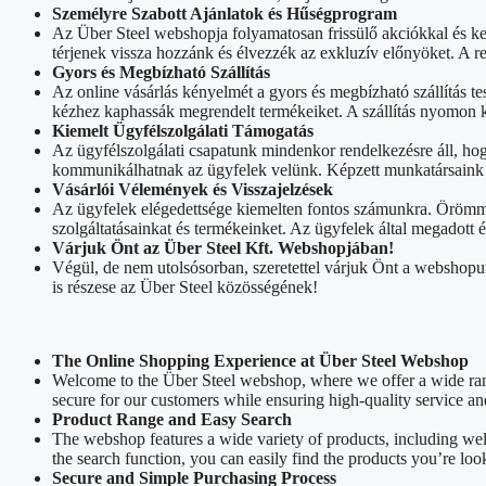
Személyre Szabott Ajánlatok és Hűségprogram
Az Über Steel webshopja folyamatosan frissülő akciókkal és k
térjenek vissza hozzánk és élvezzék az exkluzív előnyöket. A 
Gyors és Megbízható Szállítás
Az online vásárlás kényelmét a gyors és megbízható szállítás tes
kézhez kaphassák megrendelt termékeiket. A szállítás nyomon k
Kiemelt Ügyfélszolgálati Támogatás
Az ügyfélszolgálati csapatunk mindenkor rendelkezésre áll, ho
kommunikálhatnak az ügyfelek velünk. Képzett munkatársaink sz
Vásárlói Vélemények és Visszajelzések
Az ügyfelek elégedettsége kiemelten fontos számunkra. Örömmel
szolgáltatásainkat és termékeinket. Az ügyfelek által megadott
Várjuk Önt az Über Steel Kft. Webshopjában!
Végül, de nem utolsósorban, szeretettel várjuk Önt a webshopu
is részese az Über Steel közösségének!
The Online Shopping Experience at Über Steel Webshop
Welcome to the Über Steel webshop, where we offer a wide rang
secure for our customers while ensuring high-quality service an
Product Range and Easy Search
The webshop features a wide variety of products, including we
the search function, you can easily find the products you’re loo
Secure and Simple Purchasing Process