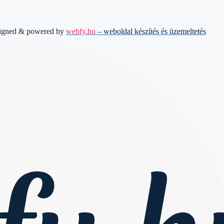
signed & powered by
webfy.hu
– weboldal készítés és üzemeltetés