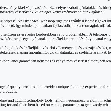
edvezményekkel várja vásárlóit. Személyre szabott ajánlatokkal és hű
rendszeres vásárlóknak különleges kedvezményeket tudunk ajánlani.
zi teljessé. Az Über Steel webshop rugalmas szállítási lehetőségeket kín
övethető, így minden pillanatban tájékozódhatnak a csomagjuk útjáról.
gy segítsen az esetleges kérdésekben vagy problémákban. A telefonos v
akértő segítséget nyújtanak a termékekkel, rendelési folyamattal vag
 fogadjuk és értékeljük a vásárlói véleményeket és visszajelzéseket,
 értékelések alapján finomhangoljuk kínálatunkat és szolgáltatásainkat
nkban, ahol garantáltan kellemes és kényelmes vásárlási élményben leh
e of quality products and provide a unique shopping experience for ev
d products.
lding and cutting technology tools, grinding equipment, welding mach
king for and filter them based on various parameters to get exactly wha