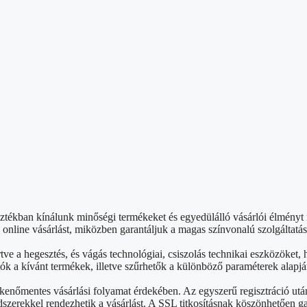
sztékban kínálunk minőségi termékeket és egyedülálló vásárlói élmény
nline vásárlást, miközben garantáljuk a magas színvonalú szolgáltatás
rtve a hegesztés, és vágás technológiai, csiszolás technikai eszközök
ók a kívánt termékek, illetve szűrhetők a különböző paraméterek alapjá
kenőmentes vásárlási folyamat érdekében. Az egyszerű regisztráció ut
szerekkel rendezhetik a vásárlást. A SSL titkosításnak köszönhetően g