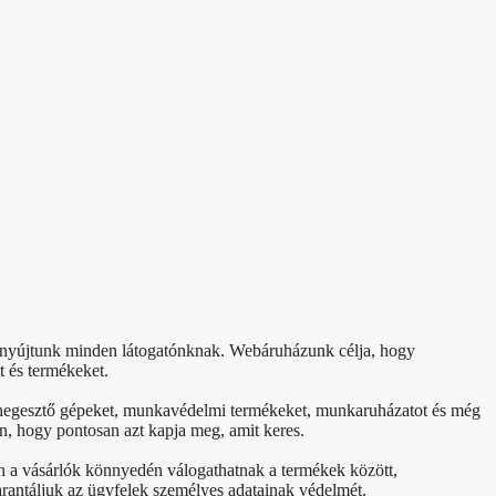
t nyújtunk minden látogatónknak. Webáruházunk célja, hogy
t és termékeket.
et, hegesztő gépeket, munkavédelmi termékeket, munkaruházatot és még
n, hogy pontosan azt kapja meg, amit keres.
án a vásárlók könnyedén válogathatnak a termékek között,
arantáljuk az ügyfelek személyes adatainak védelmét.