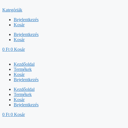
Kilépés
a
Kategóriák
tartalomba
Bejelentkezés
Kosár
Bejelentkezés
Kosár
0
Ft
0
Kosár
Kezdőoldal
Termékek
Kosár
Bejelentkezés
Kezdőoldal
Termékek
Kosár
Bejelentkezés
0
Ft
0
Kosár