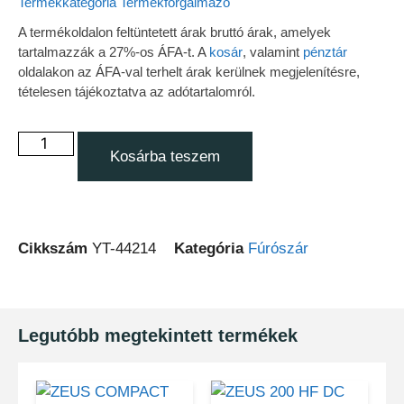
Termékkategória
Termékforgalmazó
A termékoldalon feltüntetett árak bruttó árak, amelyek
tartalmazzák a 27%-os ÁFA-t. A
kosár
, valamint
pénztár
oldalakon az ÁFA-val terhelt árak kerülnek megjelenítésre,
tételesen tájékoztatva az adótartalomról.
Kosárba teszem
Cikkszám
YT-44214
Kategória
Fúrószár
Legutóbb megtekintett termékek