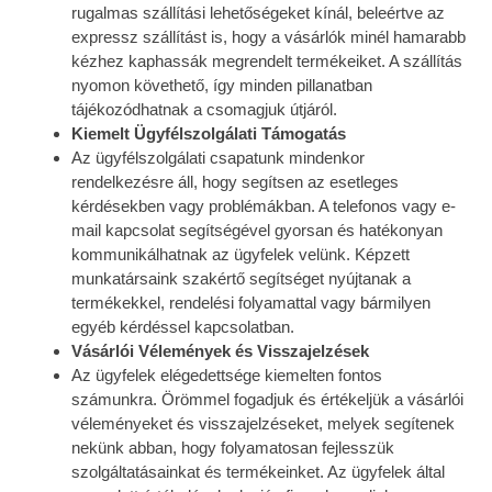
rugalmas szállítási lehetőségeket kínál, beleértve az
expressz szállítást is, hogy a vásárlók minél hamarabb
kézhez kaphassák megrendelt termékeiket. A szállítás
nyomon követhető, így minden pillanatban
tájékozódhatnak a csomagjuk útjáról.
Kiemelt Ügyfélszolgálati Támogatás
Az ügyfélszolgálati csapatunk mindenkor
rendelkezésre áll, hogy segítsen az esetleges
kérdésekben vagy problémákban. A telefonos vagy e-
mail kapcsolat segítségével gyorsan és hatékonyan
kommunikálhatnak az ügyfelek velünk. Képzett
munkatársaink szakértő segítséget nyújtanak a
termékekkel, rendelési folyamattal vagy bármilyen
egyéb kérdéssel kapcsolatban.
Vásárlói Vélemények és Visszajelzések
Az ügyfelek elégedettsége kiemelten fontos
számunkra. Örömmel fogadjuk és értékeljük a vásárlói
véleményeket és visszajelzéseket, melyek segítenek
nekünk abban, hogy folyamatosan fejlesszük
szolgáltatásainkat és termékeinket. Az ügyfelek által