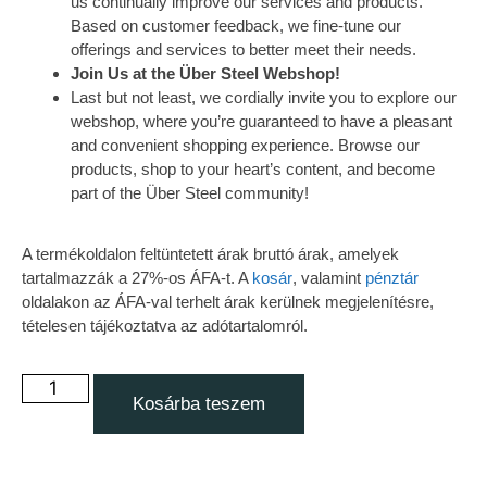
us continually improve our services and products.
Based on customer feedback, we fine-tune our
offerings and services to better meet their needs.
Join Us at the Über Steel Webshop!
Last but not least, we cordially invite you to explore our
webshop, where you’re guaranteed to have a pleasant
and convenient shopping experience. Browse our
products, shop to your heart’s content, and become
part of the Über Steel community!
A termékoldalon feltüntetett árak bruttó árak, amelyek
tartalmazzák a 27%-os ÁFA-t. A
kosár
, valamint
pénztár
oldalakon az ÁFA-val terhelt árak kerülnek megjelenítésre,
tételesen tájékoztatva az adótartalomról.
Kosárba teszem