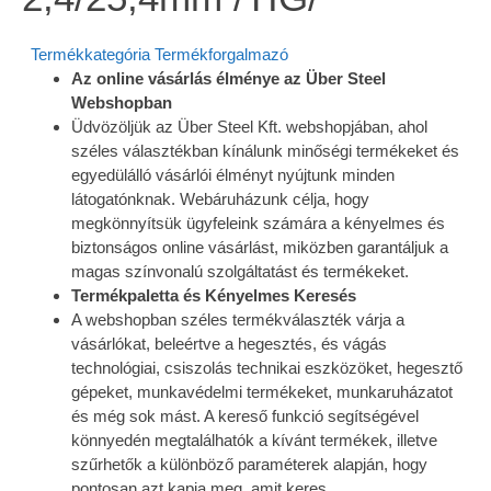
Termékkategória
Termékforgalmazó
Az online vásárlás élménye az Über Steel
Webshopban
Üdvözöljük az Über Steel Kft. webshopjában, ahol
széles választékban kínálunk minőségi termékeket és
egyedülálló vásárlói élményt nyújtunk minden
látogatónknak. Webáruházunk célja, hogy
megkönnyítsük ügyfeleink számára a kényelmes és
biztonságos online vásárlást, miközben garantáljuk a
magas színvonalú szolgáltatást és termékeket.
Termékpaletta és Kényelmes Keresés
A webshopban széles termékválaszték várja a
vásárlókat, beleértve a hegesztés, és vágás
technológiai, csiszolás technikai eszközöket, hegesztő
gépeket, munkavédelmi termékeket, munkaruházatot
és még sok mást. A kereső funkció segítségével
könnyedén megtalálhatók a kívánt termékek, illetve
szűrhetők a különböző paraméterek alapján, hogy
pontosan azt kapja meg, amit keres.