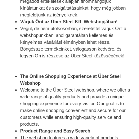
megadott értékelések alapján finomhangoljuk
kínálatunkat és szolgáltatásainkat, hogy még jobban
megfeleljünk az igényeiknek.
Várjuk Önt az Über Steel Kft. Webshopjában!
Végül, de nem utolsósorban, szeretettel várjuk Önt a
webshopunkban, ahol garantáltan kellemes és
kényelmes vásárlási élményben lehet része.
Böngéssze termékeinket, válogasson kedvére, és
legyen Ön is részese az Über Steel közösségének!
The Online Shopping Experience at Über Steel
Webshop
Welcome to the Über Steel webshop, where we offer a
wide range of quality products and provide a unique
shopping experience for every visitor. Our goal is to
make online shopping convenient and secure for our
customers while ensuring high-quality service and
products.
Product Range and Easy Search
The webshop features a wide variety of products,