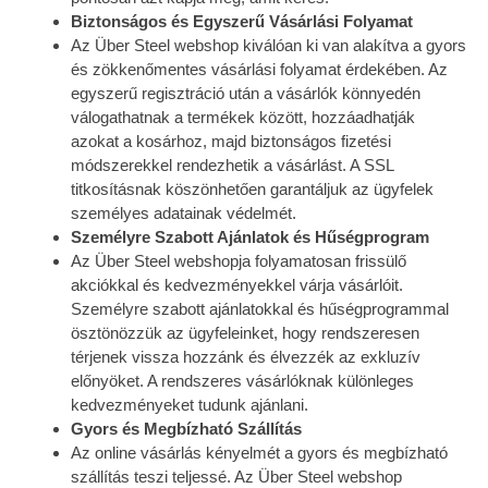
Biztonságos és Egyszerű Vásárlási Folyamat
Az Über Steel webshop kiválóan ki van alakítva a gyors
és zökkenőmentes vásárlási folyamat érdekében. Az
egyszerű regisztráció után a vásárlók könnyedén
válogathatnak a termékek között, hozzáadhatják
azokat a kosárhoz, majd biztonságos fizetési
módszerekkel rendezhetik a vásárlást. A SSL
titkosításnak köszönhetően garantáljuk az ügyfelek
személyes adatainak védelmét.
Személyre Szabott Ajánlatok és Hűségprogram
Az Über Steel webshopja folyamatosan frissülő
akciókkal és kedvezményekkel várja vásárlóit.
Személyre szabott ajánlatokkal és hűségprogrammal
ösztönözzük az ügyfeleinket, hogy rendszeresen
térjenek vissza hozzánk és élvezzék az exkluzív
előnyöket. A rendszeres vásárlóknak különleges
kedvezményeket tudunk ajánlani.
Gyors és Megbízható Szállítás
Az online vásárlás kényelmét a gyors és megbízható
szállítás teszi teljessé. Az Über Steel webshop