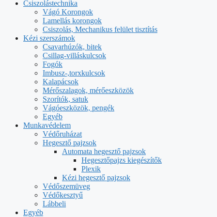
Csiszolástechnika
Vágó Korongok
Lamellás korongok
Csiszolás, Mechanikus felület tisztítás
Kézi szerszámok
Csavarhúzók, bitek
Csillag-villáskulcsok
Fogók
Imbusz-,torxkulcsok
Kalapácsok
Mérőszalagok, mérőeszközök
Szorítók, satuk
Vágóeszközök, pengék
Egyéb
Munkavédelem
Védőruházat
Hegesztő pajzsok
Automata hegesztő pajzsok
Hegesztőpajzs kiegészítők
Plexik
Kézi hegesztő pajzsok
Védőszemüveg
Védőkesztyű
Lábbeli
Egyéb