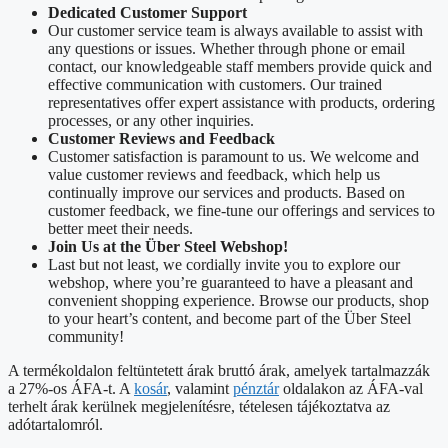
Dedicated Customer Support
Our customer service team is always available to assist with
any questions or issues. Whether through phone or email
contact, our knowledgeable staff members provide quick and
effective communication with customers. Our trained
representatives offer expert assistance with products, ordering
processes, or any other inquiries.
Customer Reviews and Feedback
Customer satisfaction is paramount to us. We welcome and
value customer reviews and feedback, which help us
continually improve our services and products. Based on
customer feedback, we fine-tune our offerings and services to
better meet their needs.
Join Us at the Über Steel Webshop!
Last but not least, we cordially invite you to explore our
webshop, where you’re guaranteed to have a pleasant and
convenient shopping experience. Browse our products, shop
to your heart’s content, and become part of the Über Steel
community!
A termékoldalon feltüntetett árak bruttó árak, amelyek tartalmazzák
a 27%-os ÁFA-t. A
kosár
, valamint
pénztár
oldalakon az ÁFA-val
terhelt árak kerülnek megjelenítésre, tételesen tájékoztatva az
adótartalomról.