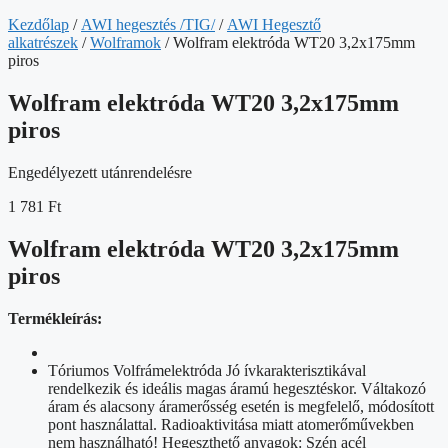
Kezdőlap
/
AWI hegesztés /TIG/
/
AWI Hegesztő
alkatrészek
/
Wolframok
/ Wolfram elektróda WT20 3,2x175mm
piros
Wolfram elektróda WT20 3,2x175mm
piros
Engedélyezett utánrendelésre
1 781
Ft
Wolfram elektróda WT20 3,2x175mm
piros
Termékleírás:
Tóriumos Volfrámelektróda Jó ívkarakterisztikával
rendelkezik és ideális magas áramú hegesztéskor. Váltakozó
áram és alacsony áramerősség esetén is megfelelő, módosított
pont használattal. Radioaktivitása miatt atomerőművekben
nem használható! Hegeszthető anyagok: Szén acél