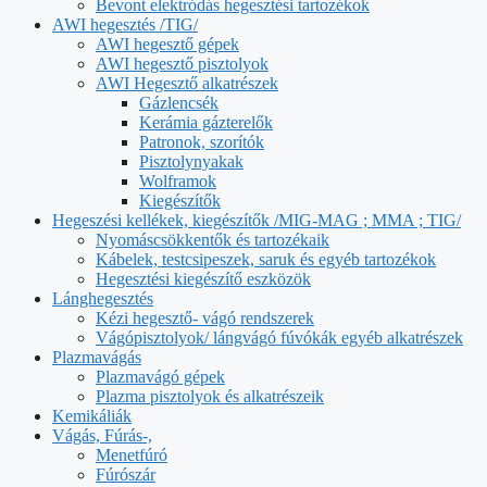
Bevont elektródás hegesztési tartozékok
AWI hegesztés /TIG/
AWI hegesztő gépek
AWI hegesztő pisztolyok
AWI Hegesztő alkatrészek
Gázlencsék
Kerámia gázterelők
Patronok, szorítók
Pisztolynyakak
Wolframok
Kiegészítők
Hegeszési kellékek, kiegészítők /MIG-MAG ; MMA ; TIG/
Nyomáscsökkentők és tartozékaik
Kábelek, testcsipeszek, saruk és egyéb tartozékok
Hegesztési kiegészítő eszközök
Lánghegesztés
Kézi hegesztő- vágó rendszerek
Vágópisztolyok/ lángvágó fúvókák egyéb alkatrészek
Plazmavágás
Plazmavágó gépek
Plazma pisztolyok és alkatrészeik
Kemikáliák
Vágás, Fúrás-,
Menetfúró
Fúrószár