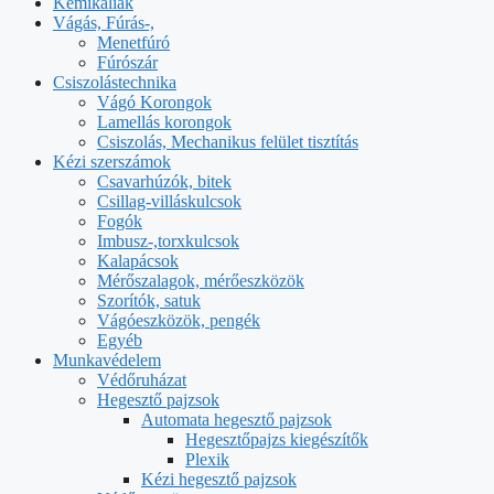
Kemikáliák
Vágás, Fúrás-,
Menetfúró
Fúrószár
Csiszolástechnika
Vágó Korongok
Lamellás korongok
Csiszolás, Mechanikus felület tisztítás
Kézi szerszámok
Csavarhúzók, bitek
Csillag-villáskulcsok
Fogók
Imbusz-,torxkulcsok
Kalapácsok
Mérőszalagok, mérőeszközök
Szorítók, satuk
Vágóeszközök, pengék
Egyéb
Munkavédelem
Védőruházat
Hegesztő pajzsok
Automata hegesztő pajzsok
Hegesztőpajzs kiegészítők
Plexik
Kézi hegesztő pajzsok