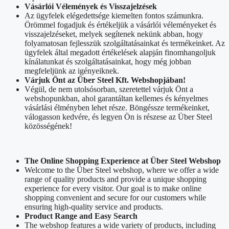
Vásárlói Vélemények és Visszajelzések
Az ügyfelek elégedettsége kiemelten fontos számunkra.
Örömmel fogadjuk és értékeljük a vásárlói véleményeket és
visszajelzéseket, melyek segítenek nekünk abban, hogy
folyamatosan fejlesszük szolgáltatásainkat és termékeinket. Az
ügyfelek által megadott értékelések alapján finomhangoljuk
kínálatunkat és szolgáltatásainkat, hogy még jobban
megfeleljünk az igényeiknek.
Várjuk Önt az Über Steel Kft. Webshopjában!
Végül, de nem utolsósorban, szeretettel várjuk Önt a
webshopunkban, ahol garantáltan kellemes és kényelmes
vásárlási élményben lehet része. Böngéssze termékeinket,
válogasson kedvére, és legyen Ön is részese az Über Steel
közösségének!
The Online Shopping Experience at Über Steel Webshop
Welcome to the Über Steel webshop, where we offer a wide
range of quality products and provide a unique shopping
experience for every visitor. Our goal is to make online
shopping convenient and secure for our customers while
ensuring high-quality service and products.
Product Range and Easy Search
The webshop features a wide variety of products, including