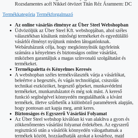
Rozsdamentes acél Nikkel ötvözet Titán Réz Áramnem: DC
Termékkategória
Termékforgalmazó
Az online vásárlás élménye az Über Steel Webshopban
Üdvözöljük az Über Steel Kft. webshopjában, ahol széles
választékban kínálunk minőségi termékeket és egyedülálló
vásárlói élményt nyújtunk minden látogatónknak.
Webáruházunk célja, hogy megkönnyítsük ügyfeleink
számára a kényelmes és biztonságos online vásárlást,
miközben garantáljuk a magas színvonalú szolgáltatást és
termékeket.
Termékpaletta és Kényelmes Keresés
A webshopban széles termékválaszték várja a vásárlókat,
beleértve a hegesztés, és vágás technológiai, csiszolás
technikai eszközöket, hegesztő gépeket, munkavédelmi
termékeket, munkaruházatot és még sok mást. A kereső
funkció segítségével könnyedén megtalálhatók a kívánt
termékek, illetve szűrhetők a különböző paraméterek alapján,
hogy pontosan azt kapja meg, amit keres.
Biztonságos és Egyszerű Vásárlási Folyamat
Az Über Steel webshop kiválóan ki van alakítva a gyors és
zökkenőmentes vásárlási folyamat érdekében. Az egyszerű
regisztráció után a vásárlók könnyedén válogathatnak a
termékek között, hozzáadhatják azokat a kosárhoz, majd