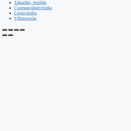
Takarítás, tisztítás
Csomagolástechnika
Légtechnika
Villamosság