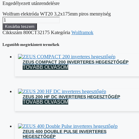
Engedélyezett utánrendelésre
Wolfram elektróda WT20 3,2x175mm piros mennyiség
Kosárba teszem
Cikkszám
800CT32175
Kategória
Wolframok
Legutóbb megtekintett termékek
ZEUS COMPACT 200 INVERTERES HEGESZTŐGÉP
TOVÁBB OLVASOM
ZEUS 200 HF DC INVERTERES HEGESZTŐGÉP
TOVÁBB OLVASOM
ZEUS 400 DOUBLE PULSE INVERTERES
HEGESZTŐGÉP