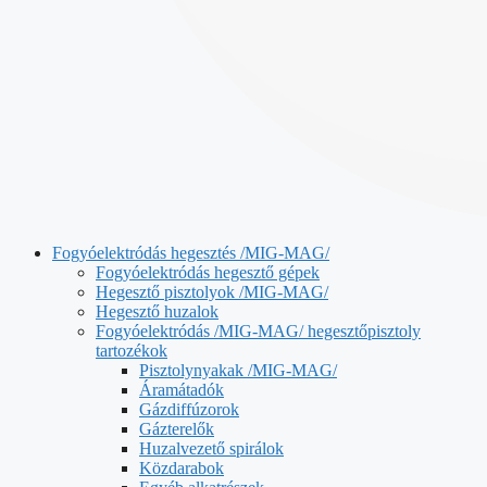
Fogyóelektródás hegesztés /MIG-MAG/
Fogyóelektródás hegesztő gépek
Hegesztő pisztolyok /MIG-MAG/
Hegesztő huzalok
Fogyóelektródás /MIG-MAG/ hegesztőpisztoly
tartozékok
Pisztolynyakak /MIG-MAG/
Áramátadók
Gázdiffúzorok
Gázterelők
Huzalvezető spirálok
Közdarabok