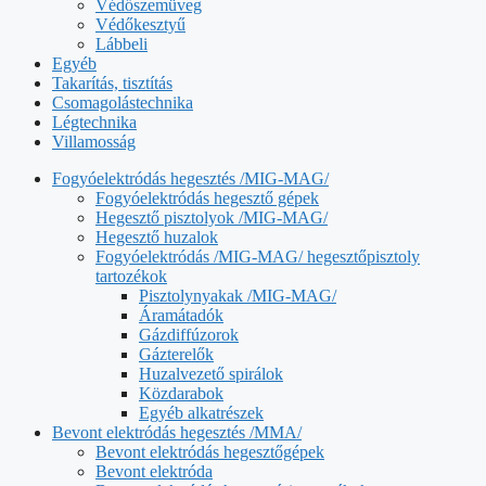
Védőszemüveg
Védőkesztyű
Lábbeli
Egyéb
Takarítás, tisztítás
Csomagolástechnika
Légtechnika
Villamosság
Fogyóelektródás hegesztés /MIG-MAG/
Fogyóelektródás hegesztő gépek
Hegesztő pisztolyok /MIG-MAG/
Hegesztő huzalok
Fogyóelektródás /MIG-MAG/ hegesztőpisztoly
tartozékok
Pisztolynyakak /MIG-MAG/
Áramátadók
Gázdiffúzorok
Gázterelők
Huzalvezető spirálok
Közdarabok
Egyéb alkatrészek
Bevont elektródás hegesztés /MMA/
Bevont elektródás hegesztőgépek
Bevont elektróda