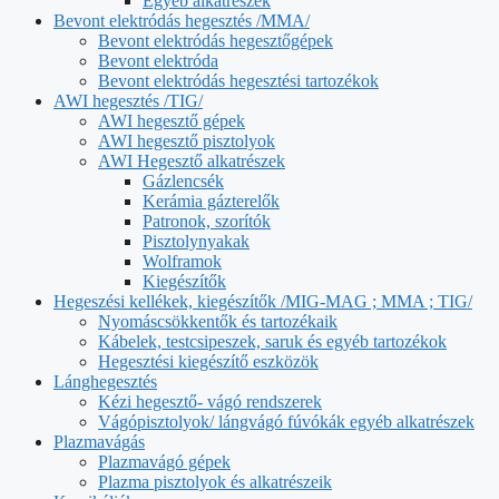
Egyéb alkatrészek
Bevont elektródás hegesztés /MMA/
Bevont elektródás hegesztőgépek
Bevont elektróda
Bevont elektródás hegesztési tartozékok
AWI hegesztés /TIG/
AWI hegesztő gépek
AWI hegesztő pisztolyok
AWI Hegesztő alkatrészek
Gázlencsék
Kerámia gázterelők
Patronok, szorítók
Pisztolynyakak
Wolframok
Kiegészítők
Hegeszési kellékek, kiegészítők /MIG-MAG ; MMA ; TIG/
Nyomáscsökkentők és tartozékaik
Kábelek, testcsipeszek, saruk és egyéb tartozékok
Hegesztési kiegészítő eszközök
Lánghegesztés
Kézi hegesztő- vágó rendszerek
Vágópisztolyok/ lángvágó fúvókák egyéb alkatrészek
Plazmavágás
Plazmavágó gépek
Plazma pisztolyok és alkatrészeik