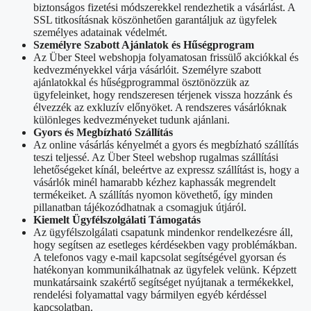
biztonságos fizetési módszerekkel rendezhetik a vásárlást. A
SSL titkosításnak köszönhetően garantáljuk az ügyfelek
személyes adatainak védelmét.
Személyre Szabott Ajánlatok és Hűségprogram
Az Über Steel webshopja folyamatosan frissülő akciókkal és
kedvezményekkel várja vásárlóit. Személyre szabott
ajánlatokkal és hűségprogrammal ösztönözzük az
ügyfeleinket, hogy rendszeresen térjenek vissza hozzánk és
élvezzék az exkluzív előnyöket. A rendszeres vásárlóknak
különleges kedvezményeket tudunk ajánlani.
Gyors és Megbízható Szállítás
Az online vásárlás kényelmét a gyors és megbízható szállítás
teszi teljessé. Az Über Steel webshop rugalmas szállítási
lehetőségeket kínál, beleértve az expressz szállítást is, hogy a
vásárlók minél hamarabb kézhez kaphassák megrendelt
termékeiket. A szállítás nyomon követhető, így minden
pillanatban tájékozódhatnak a csomagjuk útjáról.
Kiemelt Ügyfélszolgálati Támogatás
Az ügyfélszolgálati csapatunk mindenkor rendelkezésre áll,
hogy segítsen az esetleges kérdésekben vagy problémákban.
A telefonos vagy e-mail kapcsolat segítségével gyorsan és
hatékonyan kommunikálhatnak az ügyfelek velünk. Képzett
munkatársaink szakértő segítséget nyújtanak a termékekkel,
rendelési folyamattal vagy bármilyen egyéb kérdéssel
kapcsolatban.