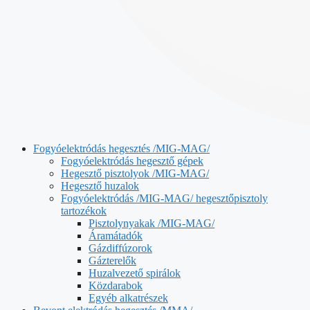
Fogyóelektródás hegesztés /MIG-MAG/
Fogyóelektródás hegesztő gépek
Hegesztő pisztolyok /MIG-MAG/
Hegesztő huzalok
Fogyóelektródás /MIG-MAG/ hegesztőpisztoly
tartozékok
Pisztolynyakak /MIG-MAG/
Áramátadók
Gázdiffúzorok
Gázterelők
Huzalvezető spirálok
Közdarabok
Egyéb alkatrészek