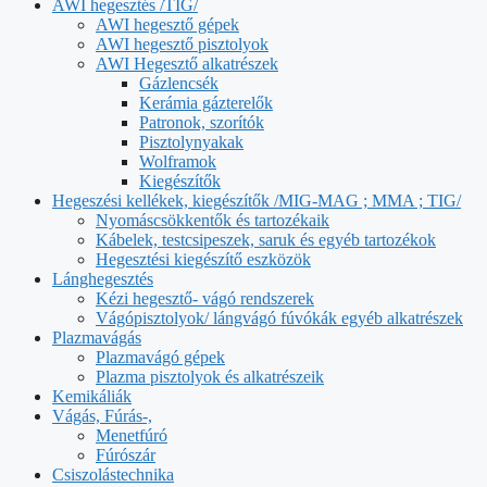
AWI hegesztés /TIG/
AWI hegesztő gépek
AWI hegesztő pisztolyok
AWI Hegesztő alkatrészek
Gázlencsék
Kerámia gázterelők
Patronok, szorítók
Pisztolynyakak
Wolframok
Kiegészítők
Hegeszési kellékek, kiegészítők /MIG-MAG ; MMA ; TIG/
Nyomáscsökkentők és tartozékaik
Kábelek, testcsipeszek, saruk és egyéb tartozékok
Hegesztési kiegészítő eszközök
Lánghegesztés
Kézi hegesztő- vágó rendszerek
Vágópisztolyok/ lángvágó fúvókák egyéb alkatrészek
Plazmavágás
Plazmavágó gépek
Plazma pisztolyok és alkatrészeik
Kemikáliák
Vágás, Fúrás-,
Menetfúró
Fúrószár
Csiszolástechnika