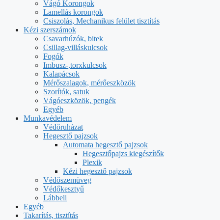
Vágó Korongok
Lamellás korongok
Csiszolás, Mechanikus felület tisztítás
Kézi szerszámok
Csavarhúzók, bitek
Csillag-villáskulcsok
Fogók
Imbusz-,torxkulcsok
Kalapácsok
Mérőszalagok, mérőeszközök
Szorítók, satuk
Vágóeszközök, pengék
Egyéb
Munkavédelem
Védőruházat
Hegesztő pajzsok
Automata hegesztő pajzsok
Hegesztőpajzs kiegészítők
Plexik
Kézi hegesztő pajzsok
Védőszemüveg
Védőkesztyű
Lábbeli
Egyéb
Takarítás, tisztítás