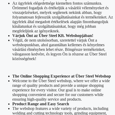
Az ügyfelek elégedettsége kiemelten fontos számunkra.
Örömmel fogadjuk és értékeljük a vásárlói véleményeket és
visszajelzéseket, melyek segítenek nekünk abban, hogy
folyamatosan fejlesszük szolgáltatásainkat és termékeinket. Az
ügyfelek által megadott értékelések alapján finomhangoljuk
kínálatunkat és szolgáltatásainkat, hogy még jobban
megfeleljünk az igényeiknek.
Várjuk Önt az Über Steel Kft. Webshopjában!
Végül, de nem utolsósorban, szeretettel várjuk Önt a
webshopunkban, ahol garantáltan kellemes és kényelmes
vásárlási élményben lehet része. Böngéssze termékeinket,
válogasson kedvére, és legyen Ön is részese az Über Steel
közösségének!
The Online Shopping Experience at Über Steel Webshop
Welcome to the Über Steel webshop, where we offer a wide
range of quality products and provide a unique shopping
experience for every visitor. Our goal is to make online
shopping convenient and secure for our customers while
ensuring high-quality service and products.
Product Range and Easy Search
The webshop features a wide variety of products, including
welding and cutting technology tools, grinding equipment,