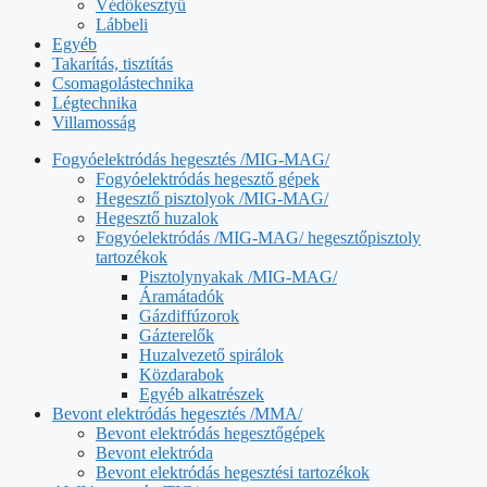
Védőkesztyű
Lábbeli
Egyéb
Takarítás, tisztítás
Csomagolástechnika
Légtechnika
Villamosság
Fogyóelektródás hegesztés /MIG-MAG/
Fogyóelektródás hegesztő gépek
Hegesztő pisztolyok /MIG-MAG/
Hegesztő huzalok
Fogyóelektródás /MIG-MAG/ hegesztőpisztoly
tartozékok
Pisztolynyakak /MIG-MAG/
Áramátadók
Gázdiffúzorok
Gázterelők
Huzalvezető spirálok
Közdarabok
Egyéb alkatrészek
Bevont elektródás hegesztés /MMA/
Bevont elektródás hegesztőgépek
Bevont elektróda
Bevont elektródás hegesztési tartozékok