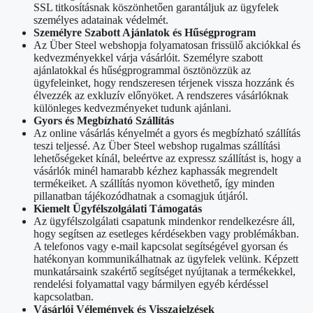
SSL titkosításnak köszönhetően garantáljuk az ügyfelek
személyes adatainak védelmét.
Személyre Szabott Ajánlatok és Hűségprogram
Az Über Steel webshopja folyamatosan frissülő akciókkal és
kedvezményekkel várja vásárlóit. Személyre szabott
ajánlatokkal és hűségprogrammal ösztönözzük az
ügyfeleinket, hogy rendszeresen térjenek vissza hozzánk és
élvezzék az exkluzív előnyöket. A rendszeres vásárlóknak
különleges kedvezményeket tudunk ajánlani.
Gyors és Megbízható Szállítás
Az online vásárlás kényelmét a gyors és megbízható szállítás
teszi teljessé. Az Über Steel webshop rugalmas szállítási
lehetőségeket kínál, beleértve az expressz szállítást is, hogy a
vásárlók minél hamarabb kézhez kaphassák megrendelt
termékeiket. A szállítás nyomon követhető, így minden
pillanatban tájékozódhatnak a csomagjuk útjáról.
Kiemelt Ügyfélszolgálati Támogatás
Az ügyfélszolgálati csapatunk mindenkor rendelkezésre áll,
hogy segítsen az esetleges kérdésekben vagy problémákban.
A telefonos vagy e-mail kapcsolat segítségével gyorsan és
hatékonyan kommunikálhatnak az ügyfelek velünk. Képzett
munkatársaink szakértő segítséget nyújtanak a termékekkel,
rendelési folyamattal vagy bármilyen egyéb kérdéssel
kapcsolatban.
Vásárlói Vélemények és Visszajelzések