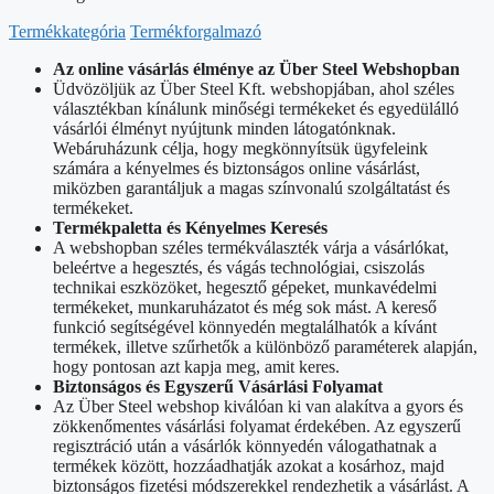
Termékkategória
Termékforgalmazó
Az online vásárlás élménye az Über Steel Webshopban
Üdvözöljük az Über Steel Kft. webshopjában, ahol széles
választékban kínálunk minőségi termékeket és egyedülálló
vásárlói élményt nyújtunk minden látogatónknak.
Webáruházunk célja, hogy megkönnyítsük ügyfeleink
számára a kényelmes és biztonságos online vásárlást,
miközben garantáljuk a magas színvonalú szolgáltatást és
termékeket.
Termékpaletta és Kényelmes Keresés
A webshopban széles termékválaszték várja a vásárlókat,
beleértve a hegesztés, és vágás technológiai, csiszolás
technikai eszközöket, hegesztő gépeket, munkavédelmi
termékeket, munkaruházatot és még sok mást. A kereső
funkció segítségével könnyedén megtalálhatók a kívánt
termékek, illetve szűrhetők a különböző paraméterek alapján,
hogy pontosan azt kapja meg, amit keres.
Biztonságos és Egyszerű Vásárlási Folyamat
Az Über Steel webshop kiválóan ki van alakítva a gyors és
zökkenőmentes vásárlási folyamat érdekében. Az egyszerű
regisztráció után a vásárlók könnyedén válogathatnak a
termékek között, hozzáadhatják azokat a kosárhoz, majd
biztonságos fizetési módszerekkel rendezhetik a vásárlást. A