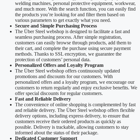
welding machines, personal protective equipment, workwear,
and much more. With the search function, you can easily find
the products you’re looking for and filter them based on
various parameters to get exactly what you need.
Secure and Simple Purchasing Process
The Über Steel webshop is designed to facilitate a fast and
seamless purchasing process. After simple registration,
customers can easily browse through products, add them to
their cart, and complete the purchase using secure payment
methods. Thanks to SSL encryption, we guarantee the
protection of customers’ personal data.
Personalized Offers and Loyalty Program
The Über Steel webshop offers continuously updated
promotions and discounts for our customers. With
personalized offers and a loyalty program, we encourage our
customers to return regularly and enjoy exclusive benefits. We
offer special discounts for regular customers.
Fast and Reliable Delivery
The convenience of online shopping is complemented by fast
and reliable delivery. The Über Steel webshop offers flexible
delivery options, including express delivery, to ensure that
customers receive their ordered products as quickly as
possible. Delivery is trackable, allowing customers to stay
informed about the status of their package.
Dedicated Customer Support