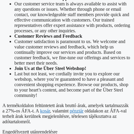
Our customer service team is always available to assist with
any questions or issues. Whether through phone or email
contact, our knowledgeable staff members provide quick and
effective communication with customers. Our trained
representatives offer expert assistance with products, ordering
processes, or any other inquiries.
Customer Reviews and Feedback
Customer satisfaction is paramount to us. We welcome and
value customer reviews and feedback, which help us
continually improve our services and products. Based on
customer feedback, we fine-tune our offerings and services to
better meet their needs.
Join Us at the Über Steel Webshop!
Last but not least, we cordially invite you to explore our
webshop, where you’re guaranteed to have a pleasant and
convenient shopping experience. Browse our products, shop
to your heart’s content, and become part of the Über Steel
community!
A termékoldalon feltüntetett árak bruttó árak, amelyek tartalmazzák
a 27%-os ÁFA-t. A
kosár
, valamint
pénztár
oldalakon az ÁFA-val
terhelt árak kerülnek megjelenítésre, tételesen tájékoztatva az
adótartalomról.
Engedélyezett utánrendelésre