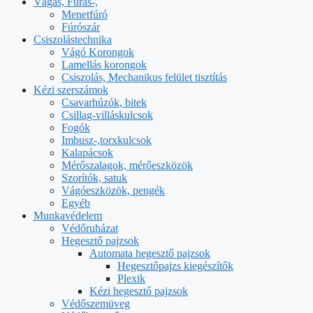
Vágás, Fúrás-,
Menetfúró
Fúrószár
Csiszolástechnika
Vágó Korongok
Lamellás korongok
Csiszolás, Mechanikus felület tisztítás
Kézi szerszámok
Csavarhúzók, bitek
Csillag-villáskulcsok
Fogók
Imbusz-,torxkulcsok
Kalapácsok
Mérőszalagok, mérőeszközök
Szorítók, satuk
Vágóeszközök, pengék
Egyéb
Munkavédelem
Védőruházat
Hegesztő pajzsok
Automata hegesztő pajzsok
Hegesztőpajzs kiegészítők
Plexik
Kézi hegesztő pajzsok
Védőszemüveg