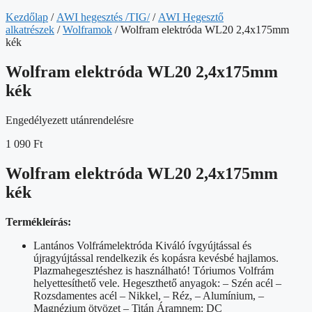
Kezdőlap
/
AWI hegesztés /TIG/
/
AWI Hegesztő
alkatrészek
/
Wolframok
/ Wolfram elektróda WL20 2,4x175mm
kék
Wolfram elektróda WL20 2,4x175mm
kék
Engedélyezett utánrendelésre
1 090
Ft
Wolfram elektróda WL20 2,4x175mm
kék
Termékleírás:
Lantános Volfrámelektróda Kiváló ívgyújtással és
újragyújtással rendelkezik és kopásra kevésbé hajlamos.
Plazmahegesztéshez is használható! Tóriumos Volfrám
helyettesíthető vele. Hegeszthető anyagok: – Szén acél –
Rozsdamentes acél – Nikkel, – Réz, – Alumínium, –
Magnézium ötvözet – Titán Áramnem: DC