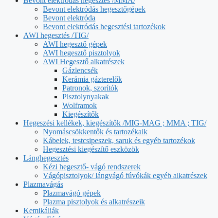
Bevont elektródás hegesztés /MMA/
Bevont elektródás hegesztőgépek
Bevont elektróda
Bevont elektródás hegesztési tartozékok
AWI hegesztés /TIG/
AWI hegesztő gépek
AWI hegesztő pisztolyok
AWI Hegesztő alkatrészek
Gázlencsék
Kerámia gázterelők
Patronok, szorítók
Pisztolynyakak
Wolframok
Kiegészítők
Hegeszési kellékek, kiegészítők /MIG-MAG ; MMA ; TIG/
Nyomáscsökkentők és tartozékaik
Kábelek, testcsipeszek, saruk és egyéb tartozékok
Hegesztési kiegészítő eszközök
Lánghegesztés
Kézi hegesztő- vágó rendszerek
Vágópisztolyok/ lángvágó fúvókák egyéb alkatrészek
Plazmavágás
Plazmavágó gépek
Plazma pisztolyok és alkatrészeik
Kemikáliák