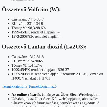
Összetevő Volfrám (W):
Cas-szám: 7440-33-7
EU szám: 231-134-9
Tömeg %: 98,3-98,6%
1999/45/EK rendelet alapján : –
1272/2008/EK rendelet alapján: –
Összetevő Lantán-dioxid (La2O3):
Cas-szám: 1312-81-8
EU szám: 215-200-5
Tömeg %: 1,4-1,7%
1999/45/EK rendelet alapján : R36-37
1272/2008/EK rendelet alapján: Szemirrit: 2.H319, Vízi akut
H400, Vízi akut : 1.H401
Termékkategória
Termékforgalmazó
Az online vásárlás élménye az Über Steel Webshopban
Üdvözöljük az Über Steel Kft. webshopjában, ahol széles
választékban kínálunk minőségi termékeket és egyedülálló