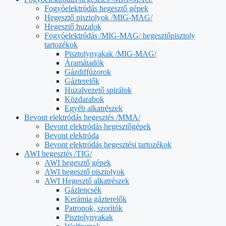
Fogyóelektródás hegesztő gépek
Hegesztő pisztolyok /MIG-MAG/
Hegesztő huzalok
Fogyóelektródás /MIG-MAG/ hegesztőpisztoly
tartozékok
Pisztolynyakak /MIG-MAG/
Áramátadók
Gázdiffúzorok
Gázterelők
Huzalvezető spirálok
Közdarabok
Egyéb alkatrészek
Bevont elektródás hegesztés /MMA/
Bevont elektródás hegesztőgépek
Bevont elektróda
Bevont elektródás hegesztési tartozékok
AWI hegesztés /TIG/
AWI hegesztő gépek
AWI hegesztő pisztolyok
AWI Hegesztő alkatrészek
Gázlencsék
Kerámia gázterelők
Patronok, szorítók
Pisztolynyakak