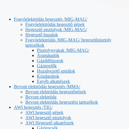
Fogyóelektródás hegesztés /MIG-MAG/
Fogyóelektródás hegesztő gépek
Hegesztő pisztolyok /MIG-MAG/
Hegesztő huzalok
Fogyóelektródás /MIG-MAG/ hegesztőpisztoly
tartozékok
Pisztolynyakak /MIG-MAG/
Áramátadók
Gázdiffúzorok
Gázterelők
Huzalvezető spirálok
Közdarabok
Egyéb alkatrészek
Bevont elektródás hegesztés /MMA/
Bevont elektródás hegesztőgépek
Bevont elektróda
Bevont elektródás hegesztési tartozékok
AWI hegesztés /TIG/
AWI hegesztő gépek
AWI hegesztő pisztolyok
AWI Hegesztő alkatrészek
Gázlencsék