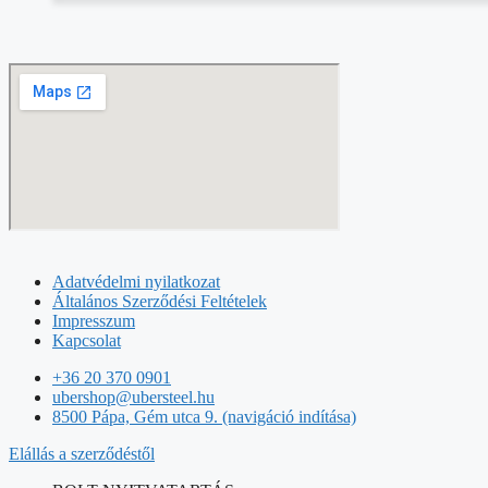
Adatvédelmi nyilatkozat
Általános Szerződési Feltételek
Impresszum
Kapcsolat
+36 20 370 0901
ubershop@ubersteel.hu
8500 Pápa, Gém utca 9. (navigáció indítása)
Elállás a szerződéstől