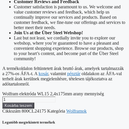
Customer Reviews and Feedback
Customer satisfaction is paramount to us. We welcome and
value customer reviews and feedback, which help us
continually improve our services and products. Based on
customer feedback, we fine-tune our offerings and services to
better meet their needs.
Join Us at the Über Steel Webshop!
Last but not least, we cordially invite you to explore our
webshop, where you’re guaranteed to have a pleasant and
convenient shopping experience. Browse our products, shop
to your heart’s content, and become part of the Über Steel
community!
A termékoldalon feltüntetett árak bruttó árak, amelyek tartalmazzák
a 27%-os ÁFA-t. A
kosár
, valamint
pénztár
oldalakon az ÁFA-val
terhelt árak kerülnek megjelenítésre, tételesen tájékoztatva az
adótartalomról.
Wolfram elektróda WL15 2,4x175mm arany mennyiség
Kosárba teszem
Cikkszám
800CL24175
Kategória
Wolframok
Legutóbb megtekintett termékek