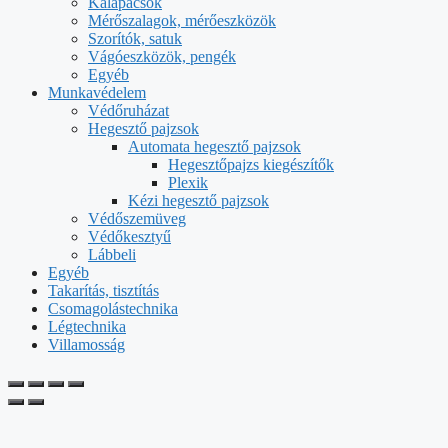
Kalapácsok
Mérőszalagok, mérőeszközök
Szorítók, satuk
Vágóeszközök, pengék
Egyéb
Munkavédelem
Védőruházat
Hegesztő pajzsok
Automata hegesztő pajzsok
Hegesztőpajzs kiegészítők
Plexik
Kézi hegesztő pajzsok
Védőszemüveg
Védőkesztyű
Lábbeli
Egyéb
Takarítás, tisztítás
Csomagolástechnika
Légtechnika
Villamosság