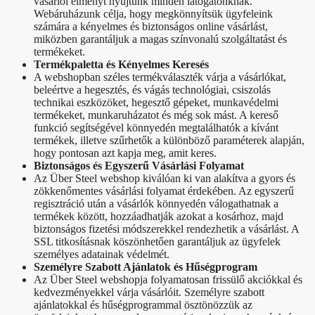
vásárlói élményt nyújtunk minden látogatónknak.
Webáruházunk célja, hogy megkönnyítsük ügyfeleink
számára a kényelmes és biztonságos online vásárlást,
miközben garantáljuk a magas színvonalú szolgáltatást és
termékeket.
Termékpaletta és Kényelmes Keresés
A webshopban széles termékválaszték várja a vásárlókat,
beleértve a hegesztés, és vágás technológiai, csiszolás
technikai eszközöket, hegesztő gépeket, munkavédelmi
termékeket, munkaruházatot és még sok mást. A kereső
funkció segítségével könnyedén megtalálhatók a kívánt
termékek, illetve szűrhetők a különböző paraméterek alapján,
hogy pontosan azt kapja meg, amit keres.
Biztonságos és Egyszerű Vásárlási Folyamat
Az Über Steel webshop kiválóan ki van alakítva a gyors és
zökkenőmentes vásárlási folyamat érdekében. Az egyszerű
regisztráció után a vásárlók könnyedén válogathatnak a
termékek között, hozzáadhatják azokat a kosárhoz, majd
biztonságos fizetési módszerekkel rendezhetik a vásárlást. A
SSL titkosításnak köszönhetően garantáljuk az ügyfelek
személyes adatainak védelmét.
Személyre Szabott Ajánlatok és Hűségprogram
Az Über Steel webshopja folyamatosan frissülő akciókkal és
kedvezményekkel várja vásárlóit. Személyre szabott
ajánlatokkal és hűségprogrammal ösztönözzük az