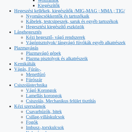
Wolframok
Kiegészítők
Hegeszési kellékek, kiegészítők /MIG-MAG ; MMA ; TIG/
Nyomáscsökkentők és tartozékaik
Kábelek, testcsipeszek, saruk és egyéb tartozékok
Hegesztési kiegészítő eszközök
Lánghegesztés
Kézi hegesztő- vágó rendszerek
Vágópisztolyok/ lángvágó fúvókák egyéb alkatrészek
Plazmavágás
Plazmavágó gépek
Plazma pisztolyok és alkatrészeik
Kemikáliák
Vágás, Fúrás-,
Menetfúró
Fúrószár
Csiszolástechnika
Vágó Korongok
Lamellás korongok
Csiszolás, Mechanikus felület tisztítás
Kézi szerszámok
Csavarhúzók, bitek
Csillag-villáskulcsok
Fogók
Imbusz-,torxkulcsok