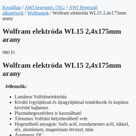
Kezdőlap
/
AWI hegesztés /TIG/
/
AWI Hegesztő
alkatrészek
/
Wolframok
/ Wolfram elektróda WL15 2,4x175mm
arany
Wolfram elektróda WL15 2,4x175mm
arany
980
Ft
Wolfram elektróda WL15 2,4x175mm
arany
Jellemzők:
Lantános Volfrámelektróda
Kiváló ívgyújtással és újragyújtással rendelkezik és kopásra
kevésbé hajlamos
Plazmahegesztéshez is használható
Tóriumos Volfrám helyettesíthető vele
Hegeszthető anyagok: Szén acél, rozsdamentes acél, nikkel,
réz, alumínium, magnézium ötvözet, titán
Áramnem: DC