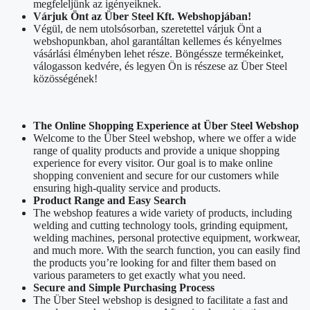
megfeleljünk az igényeiknek.
Várjuk Önt az Über Steel Kft. Webshopjában!
Végül, de nem utolsósorban, szeretettel várjuk Önt a
webshopunkban, ahol garantáltan kellemes és kényelmes
vásárlási élményben lehet része. Böngéssze termékeinket,
válogasson kedvére, és legyen Ön is részese az Über Steel
közösségének!
The Online Shopping Experience at Über Steel Webshop
Welcome to the Über Steel webshop, where we offer a wide
range of quality products and provide a unique shopping
experience for every visitor. Our goal is to make online
shopping convenient and secure for our customers while
ensuring high-quality service and products.
Product Range and Easy Search
The webshop features a wide variety of products, including
welding and cutting technology tools, grinding equipment,
welding machines, personal protective equipment, workwear,
and much more. With the search function, you can easily find
the products you’re looking for and filter them based on
various parameters to get exactly what you need.
Secure and Simple Purchasing Process
The Über Steel webshop is designed to facilitate a fast and