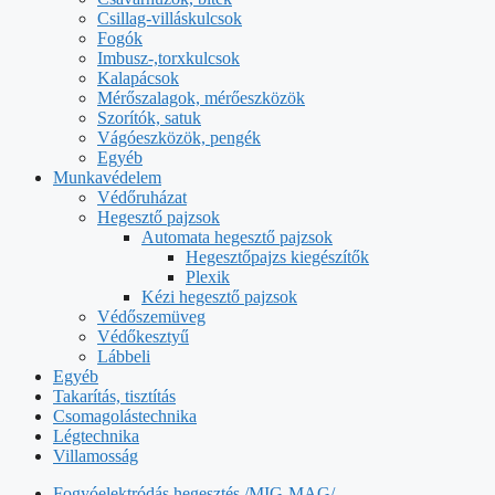
Csillag-villáskulcsok
Fogók
Imbusz-,torxkulcsok
Kalapácsok
Mérőszalagok, mérőeszközök
Szorítók, satuk
Vágóeszközök, pengék
Egyéb
Munkavédelem
Védőruházat
Hegesztő pajzsok
Automata hegesztő pajzsok
Hegesztőpajzs kiegészítők
Plexik
Kézi hegesztő pajzsok
Védőszemüveg
Védőkesztyű
Lábbeli
Egyéb
Takarítás, tisztítás
Csomagolástechnika
Légtechnika
Villamosság
Fogyóelektródás hegesztés /MIG-MAG/