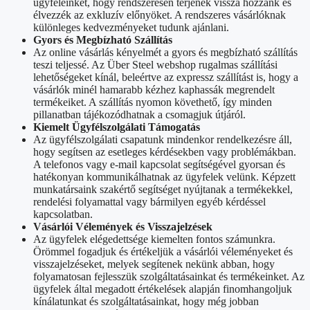
ügyfeleinket, hogy rendszeresen térjenek vissza hozzánk és
élvezzék az exkluzív előnyöket. A rendszeres vásárlóknak
különleges kedvezményeket tudunk ajánlani.
Gyors és Megbízható Szállítás
Az online vásárlás kényelmét a gyors és megbízható szállítás
teszi teljessé. Az Über Steel webshop rugalmas szállítási
lehetőségeket kínál, beleértve az expressz szállítást is, hogy a
vásárlók minél hamarabb kézhez kaphassák megrendelt
termékeiket. A szállítás nyomon követhető, így minden
pillanatban tájékozódhatnak a csomagjuk útjáról.
Kiemelt Ügyfélszolgálati Támogatás
Az ügyfélszolgálati csapatunk mindenkor rendelkezésre áll,
hogy segítsen az esetleges kérdésekben vagy problémákban.
A telefonos vagy e-mail kapcsolat segítségével gyorsan és
hatékonyan kommunikálhatnak az ügyfelek velünk. Képzett
munkatársaink szakértő segítséget nyújtanak a termékekkel,
rendelési folyamattal vagy bármilyen egyéb kérdéssel
kapcsolatban.
Vásárlói Vélemények és Visszajelzések
Az ügyfelek elégedettsége kiemelten fontos számunkra.
Örömmel fogadjuk és értékeljük a vásárlói véleményeket és
visszajelzéseket, melyek segítenek nekünk abban, hogy
folyamatosan fejlesszük szolgáltatásainkat és termékeinket. Az
ügyfelek által megadott értékelések alapján finomhangoljuk
kínálatunkat és szolgáltatásainkat, hogy még jobban