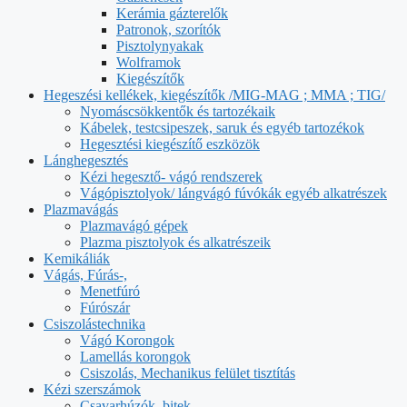
Kerámia gázterelők
Patronok, szorítók
Pisztolynyakak
Wolframok
Kiegészítők
Hegeszési kellékek, kiegészítők /MIG-MAG ; MMA ; TIG/
Nyomáscsökkentők és tartozékaik
Kábelek, testcsipeszek, saruk és egyéb tartozékok
Hegesztési kiegészítő eszközök
Lánghegesztés
Kézi hegesztő- vágó rendszerek
Vágópisztolyok/ lángvágó fúvókák egyéb alkatrészek
Plazmavágás
Plazmavágó gépek
Plazma pisztolyok és alkatrészeik
Kemikáliák
Vágás, Fúrás-,
Menetfúró
Fúrószár
Csiszolástechnika
Vágó Korongok
Lamellás korongok
Csiszolás, Mechanikus felület tisztítás
Kézi szerszámok
Csavarhúzók, bitek