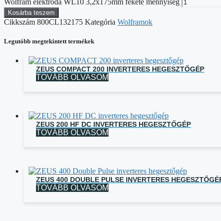
Wolfram elektróda WL10 3,2x175mm fekete mennyiség
Kosárba teszem
Cikkszám
800CL132175
Kategória
Wolframok
Legutóbb megtekintett termékek
ZEUS COMPACT 200 INVERTERES HEGESZTŐGÉP
TOVÁBB OLVASOM
ZEUS 200 HF DC INVERTERES HEGESZTŐGÉP
TOVÁBB OLVASOM
ZEUS 400 DOUBLE PULSE INVERTERES HEGESZTŐGÉ
TOVÁBB OLVASOM