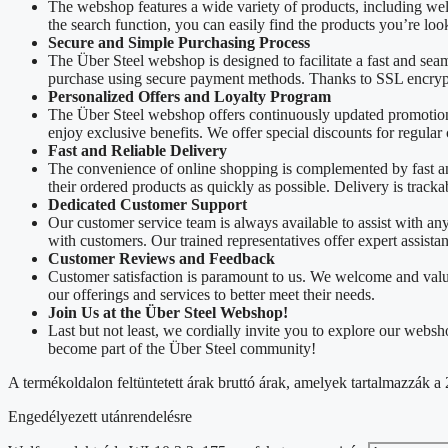
The webshop features a wide variety of products, including we
the search function, you can easily find the products you’re loo
Secure and Simple Purchasing Process
The Über Steel webshop is designed to facilitate a fast and sea
purchase using secure payment methods. Thanks to SSL encrypti
Personalized Offers and Loyalty Program
The Über Steel webshop offers continuously updated promotions
enjoy exclusive benefits. We offer special discounts for regular
Fast and Reliable Delivery
The convenience of online shopping is complemented by fast and 
their ordered products as quickly as possible. Delivery is track
Dedicated Customer Support
Our customer service team is always available to assist with a
with customers. Our trained representatives offer expert assista
Customer Reviews and Feedback
Customer satisfaction is paramount to us. We welcome and valu
our offerings and services to better meet their needs.
Join Us at the Über Steel Webshop!
Last but not least, we cordially invite you to explore our web
become part of the Über Steel community!
A termékoldalon feltüntetett árak bruttó árak, amelyek tartalmazzák
Engedélyezett utánrendelésre