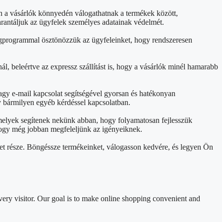
án a vásárlók könnyedén válogathatnak a termékek között,
arantáljuk az ügyfelek személyes adatainak védelmét.
ségprogrammal ösztönözzük az ügyfeleinket, hogy rendszeresen
ál, beleértve az expressz szállítást is, hogy a vásárlók minél hamarabb
agy e-mail kapcsolat segítségével gyorsan és hatékonyan
y bármilyen egyéb kérdéssel kapcsolatban.
 melyek segítenek nekünk abban, hogy folyamatosan fejlesszük
, hogy még jobban megfeleljünk az igényeiknek.
et része. Böngéssze termékeinket, válogasson kedvére, és legyen Ön
ery visitor. Our goal is to make online shopping convenient and