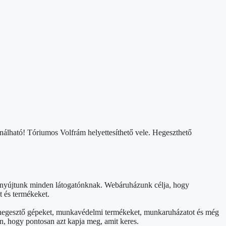
nálható! Tóriumos Volfrám helyettesíthető vele. Hegeszthető
t nyújtunk minden látogatónknak. Webáruházunk célja, hogy
t és termékeket.
et, hegesztő gépeket, munkavédelmi termékeket, munkaruházatot és még
n, hogy pontosan azt kapja meg, amit keres.