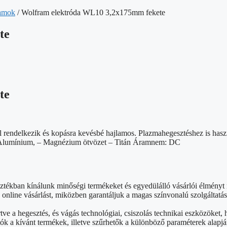
amok
/ Wolfram elektróda WL10 3,2x175mm fekete
te
te
al rendelkezik és kopásra kevésbé hajlamos. Plazmahegesztéshez is hasz
– Alumínium, – Magnézium ötvözet – Titán Áramnem: DC
sztékban kínálunk minőségi termékeket és egyedülálló vásárlói élmény
nline vásárlást, miközben garantáljuk a magas színvonalú szolgáltatás
rtve a hegesztés, és vágás technológiai, csiszolás technikai eszközök
ók a kívánt termékek, illetve szűrhetők a különböző paraméterek alapjá