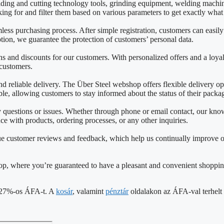
lding and cutting technology tools, grinding equipment, welding mach
king for and filter them based on various parameters to get exactly wha
mless purchasing process. After simple registration, customers can easil
on, we guarantee the protection of customers’ personal data.
 and discounts for our customers. With personalized offers and a loya
 customers.
reliable delivery. The Über Steel webshop offers flexible delivery opti
able, allowing customers to stay informed about the status of their packa
ny questions or issues. Whether through phone or email contact, our k
nce with products, ordering processes, or any other inquiries.
e customer reviews and feedback, which help us continually improve o
shop, where you’re guaranteed to have a pleasant and convenient shoppin
 a 27%-os ÁFA-t. A
kosár
, valamint
pénztár
oldalakon az ÁFA-val terhelt á