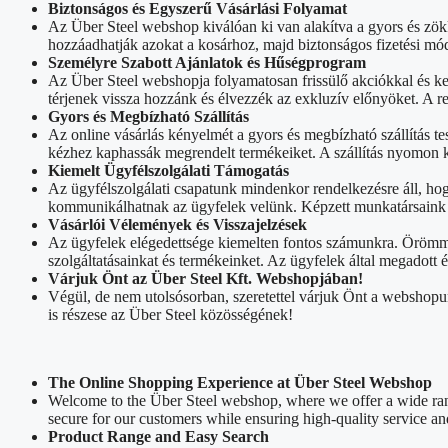
Biztonságos és Egyszerű Vásárlási Folyamat
Az Über Steel webshop kiválóan ki van alakítva a gyors és zök
hozzáadhatják azokat a kosárhoz, majd biztonságos fizetési mód
Személyre Szabott Ajánlatok és Hűségprogram
Az Über Steel webshopja folyamatosan frissülő akciókkal és k
térjenek vissza hozzánk és élvezzék az exkluzív előnyöket. A 
Gyors és Megbízható Szállítás
Az online vásárlás kényelmét a gyors és megbízható szállítás tes
kézhez kaphassák megrendelt termékeiket. A szállítás nyomon k
Kiemelt Ügyfélszolgálati Támogatás
Az ügyfélszolgálati csapatunk mindenkor rendelkezésre áll, ho
kommunikálhatnak az ügyfelek velünk. Képzett munkatársaink sz
Vásárlói Vélemények és Visszajelzések
Az ügyfelek elégedettsége kiemelten fontos számunkra. Örömmel
szolgáltatásainkat és termékeinket. Az ügyfelek által megadott
Várjuk Önt az Über Steel Kft. Webshopjában!
Végül, de nem utolsósorban, szeretettel várjuk Önt a webshopu
is részese az Über Steel közösségének!
The Online Shopping Experience at Über Steel Webshop
Welcome to the Über Steel webshop, where we offer a wide rang
secure for our customers while ensuring high-quality service an
Product Range and Easy Search