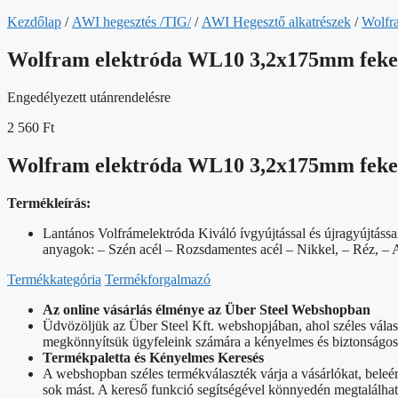
Kezdőlap
/
AWI hegesztés /TIG/
/
AWI Hegesztő alkatrészek
/
Wolfr
Wolfram elektróda WL10 3,2x175mm feke
Engedélyezett utánrendelésre
2 560
Ft
Wolfram elektróda WL10 3,2x175mm feke
Termékleírás:
Lantános Volfrámelektróda Kiváló ívgyújtással és újragyújtáss
anyagok: – Szén acél – Rozsdamentes acél – Nikkel, – Réz, 
Termékkategória
Termékforgalmazó
Az online vásárlás élménye az Über Steel Webshopban
Üdvözöljük az Über Steel Kft. webshopjában, ahol széles vála
megkönnyítsük ügyfeleink számára a kényelmes és biztonságos o
Termékpaletta és Kényelmes Keresés
A webshopban széles termékválaszték várja a vásárlókat, beleé
sok mást. A kereső funkció segítségével könnyedén megtalálhat