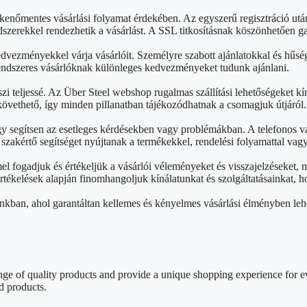
kenőmentes vásárlási folyamat érdekében. Az egyszerű regisztráció ut
szerekkel rendezhetik a vásárlást. A SSL titkosításnak köszönhetően g
edvezményekkel várja vásárlóit. Személyre szabott ajánlatokkal és hű
rendszeres vásárlóknak különleges kedvezményeket tudunk ajánlani.
zi teljessé. Az Über Steel webshop rugalmas szállítási lehetőségeket kín
övethető, így minden pillanatban tájékozódhatnak a csomagjuk útjáról.
gy segítsen az esetleges kérdésekben vagy problémákban. A telefonos v
akértő segítséget nyújtanak a termékekkel, rendelési folyamattal vag
 fogadjuk és értékeljük a vásárlói véleményeket és visszajelzéseket,
 értékelések alapján finomhangoljuk kínálatunkat és szolgáltatásainkat
nkban, ahol garantáltan kellemes és kényelmes vásárlási élményben leh
e of quality products and provide a unique shopping experience for ev
d products.